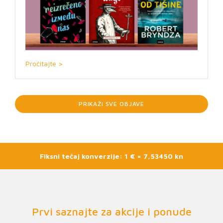
Pročitajte >
PRIKAŽI SVE OBJAVE
Fiksni tečaj konverzije: 1 € = 7,53450 kn
Prvi saznajte za akcije i ponude