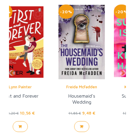
-20%
-20%
Previous
Next
Freida McFadden
Kristin Hannah
Housemaid's
Summer Island
Wedding
9,48 €
10,56 €
11,85 €
13,20 €