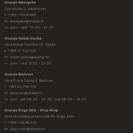
Znanje Westgate
Zaprešićka 2, Jablanovec
t:
+385 1 5504 440
m:
westgate@znanje.hr
rv: pon – ned* 10:00 – 21:00
Znanje Osijek Gacka
Ulica kneza Trpimira 20, Osijek
t:
+385 31 322 938
m:
osijek.gacka@znanje.hr
rv: pon - ned* 9:00 - 21:00
Znanje Bjelovar
Ulica Frana Supila 3, Bjelovar
t:
+385 43 295 718
m:
bjelovar@znanje.hr
rv: pon - pet 08:00 - 20:00 ; sub 08:00 - 14:00
Znanje Dugo Selo – Stop Shop
Ulica Hrvatskog preporoda 70, Dugo Selo
t:
+385 1 4838 025
m:
dugo.selo@znanje.hr