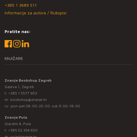
+385 1 3689 511
Informacije za autore / Rukopisi
Pratite nas:
KNJIŽARE
Znanje Bookshop Zagreb
Gajeva 1, Zagreb
t:
+385 1 5577 953
m:
bookshop@znanje.hr
rv: pon-pet 08:00-20:00; sub 9:00-18:00
Znanje Pula
Giardini 4, Pula
t:
+385 52 354 650
m:
pula@znanje.hr