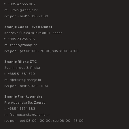
t:
+385 42 555 002
m:
lumini@znanje.hr
rv: pon - ned* 9:00-21:00
Znanje Zadar - Sveti Donat
Knezova Šubića Bribirskih 11, Zadar
t:
+385 23 254 518
m:
zadar@znanje.hr
rv: pon - pet 08:00 - 20:00; sub 8:00-14:00
Znanje Rijeka ZTC
Zvonimirova 3, Rijeka
t:
+385 51 581 370
m:
rijekaztc@znanje.hr
rv: pon - ned* 9:00-21:00
Znanje Frankopanska
Frankopanska 5a, Zagreb
t:
+385 1 5574 883
m:
frankopanska@znanje.hr
rv: pon - pet 08:00 - 20:00 ; sub 08:00 - 15:00