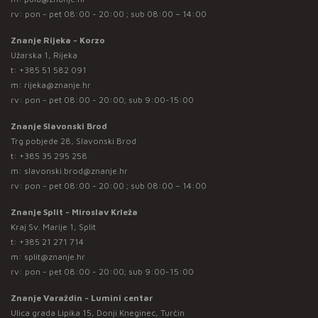
rv: pon - pet 08:00 - 20:00 ; sub 08:00 – 14:00
Znanje Rijeka - Korzo
Užarska 1, Rijeka
t:
+385 51 582 091
m:
rijeka@znanje.hr
rv: pon - pet 08:00 - 20:00; sub 9:00-15:00
Znanje Slavonski Brod
Trg pobjede 28, Slavonski Brod
t:
+385 35 295 258
m:
slavonski.brod@znanje.hr
rv: pon - pet 08:00 - 20:00 ; sub 08:00 – 14:00
Znanje Split - Miroslav Krleža
Kraj Sv. Marije 1, Split
t:
+385 21 271 714
m:
split@znanje.hr
rv: pon - pet 08:00 - 20:00; sub 9:00-15:00
Znanje Varaždin - Lumini centar
Ulica grada Lipika 15, Donji Kneginec, Turčin