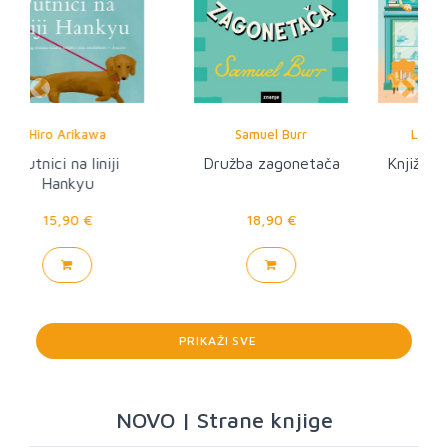
Previous
Next
Samuel Burr
Laurie Gilmore
Družba zagonetača
Knjižara koja miriše
na ljubav
18,90 €
16,90 €
PRIKAŽI SVE
>
NOVO | Strane knjige