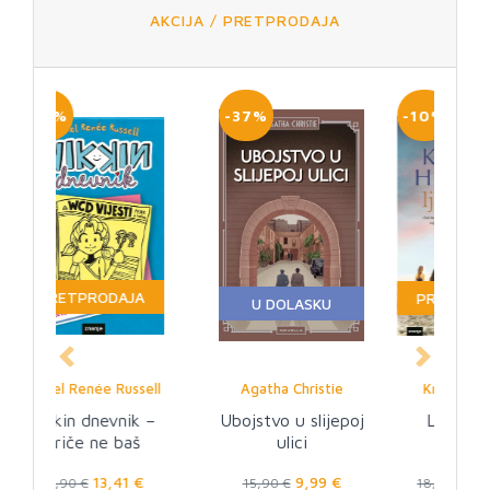
AKCIJA / PRETPRODAJA
-37%
-10%
PRETPRODAJA
U DOLASKU
Previous
Next
Agatha Christie
Kristin Hannah
Ubojstvo u slijepoj
Ljetni otok
ulici
9,99 €
17,01 €
15,90 €
18,90 €