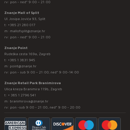
rv: pon - ned* 9:00 – 21:00
Znanje Mall of Split
Ul. Josipa Jovića 93, Split
t:
+385 21 280 017
m:
mallofsplit@znanje.hr
rv: pon - ned* 9:00 – 21:00
Znanje Point
Rudeška cesta 169a, Zagreb
t:
+385 1 3831 945
m:
point@znanje.hr
rv: pon - sub 9:00 – 21:00; ned* 9:00-14:00
Znanje Retail Park Branimirova
Ulica kneza Branimira 119b, Zagreb
t:
+ 385 1 2796 541
m:
branimirova@znanje.hr
rv: pon -sub 9:00 - 21:00, ned* 9:00 - 20:00