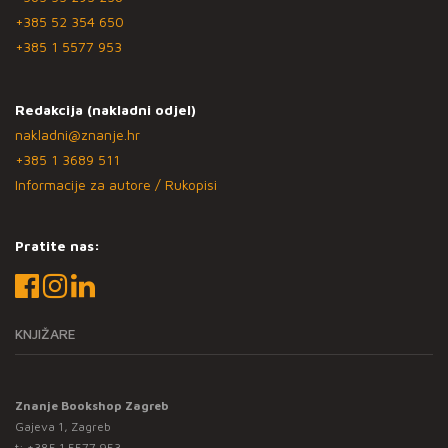
+385 52 354 650
+385 1 5577 953
Redakcija (nakladni odjel)
nakladni@znanje.hr
+385 1 3689 511
Informacije za autore / Rukopisi
Pratite nas:
KNJIŽARE
Znanje Bookshop Zagreb
Gajeva 1, Zagreb
t:
+385 1 5577 953