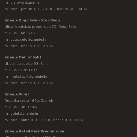
m:
bjelovar@znanje.hr
rv: pon - pet 08:00 - 20:00 ; sub 08:00 - 14:00
Znanje Dugo Selo – Stop Shop
Ulica Hrvatskog preporoda 70, Dugo Selo
t:
+385 1 4838 025
m:
dugo.selo@znanje.hr
rv: pon - ned* 9:00 – 21:00
Znanje Mall of Split
Ul. Josipa Jovića 93, Split
t:
+385 21 280 017
m:
mallofsplit@znanje.hr
rv: pon - ned* 9:00 – 21:00
Znanje Point
Rudeška cesta 169a, Zagreb
t:
+385 1 3831 945
m:
point@znanje.hr
rv: pon - sub 9:00 – 21:00; ned* 9:00-14:00
Znanje Retail Park Branimirova