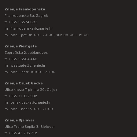
Znanje Frankopanska
Frankopanska 5a, Zagreb
t:
+385 1 5574 883
m:
frankopanska@znanje.hr
rv: pon - pet 08:00 - 20:00 ; sub 08:00 - 15:00
Znanje Westgate
Zaprešićka 2, Jablanovec
t:
+385 1 5504 440
m:
westgate@znanje.hr
rv: pon – ned* 10:00 – 21:00
Znanje Osijek Gacka
Ulica kneza Trpimira 20, Osijek
t:
+385 31 322 938
m:
osijek.gacka@znanje.hr
rv: pon - ned* 9:00 - 21:00
Znanje Bjelovar
Ulica Frana Supila 3, Bjelovar
t:
+385 43 295 718