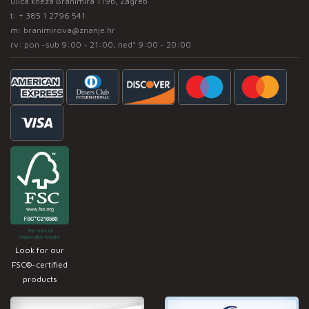
Ulica kneza Branimira 119b, Zagreb
t:
+ 385 1 2796 541
m:
branimirova@znanje.hr
rv: pon -sub 9:00 - 21:00, ned* 9:00 - 20:00
Look for our
FSC®-certified
products