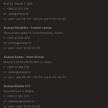
Kraj Sv. Marije 1, Split
t:
+385 21 271 714
m:
split@znanje.hr
rv: pon - pet 08:00 - 20:00; sub 9:00-15:00
Znanje Varaždin - Lumini centar
Ulica grada Lipika 15, Donji Kneginec, Turčin
t:
+385 42 555 002
m:
lumini@znanje.hr
rv: pon - ned* 9:00-21:00
Znanje Zadar - Sveti Donat
Knezova Šubića Bribirskih 11, Zadar
t:
+385 23 254 518
m:
zadar@znanje.hr
rv: pon - pet 08:00 - 20:00; sub 8:00-14:00
Znanje Rijeka ZTC
Zvonimirova 3, Rijeka
t:
+385 51 581 370
m:
rijekaztc@znanje.hr
rv: pon - ned* 9:00-21:00