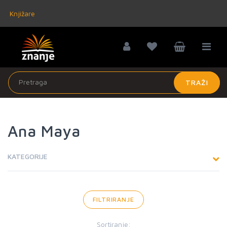
Knjižare
TRAŽI
Ana Maya
KATEGORIJE
FILTRIRANJE
Sortiranje: