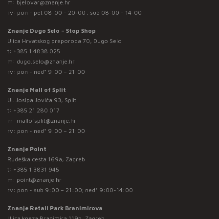
m:
bjelovar@znanje.hr
rv: pon - pet 08:00 - 20:00 ; sub 08:00 - 14:00
Znanje Dugo Selo – Stop Shop
Ulica Hrvatskog preporoda 70, Dugo Selo
t:
+385 1 4838 025
m:
dugo.selo@znanje.hr
rv: pon - ned* 9:00 – 21:00
Znanje Mall of Split
Ul. Josipa Jovića 93, Split
t:
+385 21 280 017
m:
mallofsplit@znanje.hr
rv: pon - ned* 9:00 – 21:00
Znanje Point
Rudeška cesta 169a, Zagreb
t:
+385 1 3831 945
m:
point@znanje.hr
rv: pon - sub 9:00 – 21:00; ned* 9:00-14:00
Znanje Retail Park Branimirova
Ulica kneza Branimira 119b, Zagreb