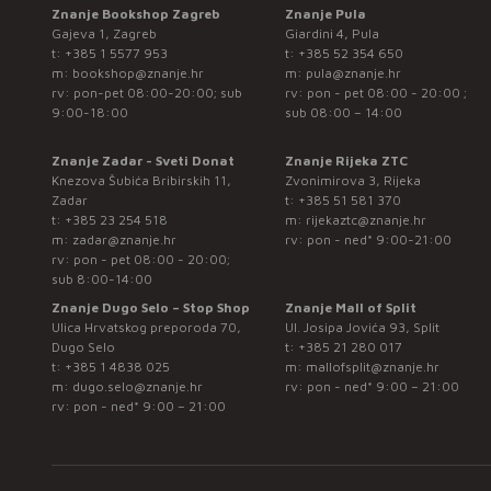
Znanje Bookshop Zagreb
Znanje Pula
Gajeva 1, Zagreb
Giardini 4, Pula
t:
+385 1 5577 953
t:
+385 52 354 650
m:
bookshop@znanje.hr
m:
pula@znanje.hr
rv: pon-pet 08:00-20:00; sub
rv: pon - pet 08:00 - 20:00 ;
9:00-18:00
sub 08:00 – 14:00
Znanje Zadar - Sveti Donat
Znanje Rijeka ZTC
Knezova Šubića Bribirskih 11,
Zvonimirova 3, Rijeka
Zadar
t:
+385 51 581 370
t:
+385 23 254 518
m:
rijekaztc@znanje.hr
m:
zadar@znanje.hr
rv: pon - ned* 9:00-21:00
rv: pon - pet 08:00 - 20:00;
sub 8:00-14:00
Znanje Dugo Selo – Stop Shop
Znanje Mall of Split
Ulica Hrvatskog preporoda 70,
Ul. Josipa Jovića 93, Split
Dugo Selo
t:
+385 21 280 017
t:
+385 1 4838 025
m:
mallofsplit@znanje.hr
m:
dugo.selo@znanje.hr
rv: pon - ned* 9:00 – 21:00
rv: pon - ned* 9:00 – 21:00