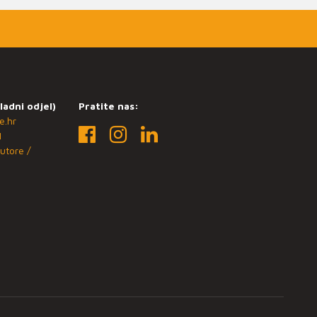
ladni odjel)
Pratite nas:
e.hr
1
utore /