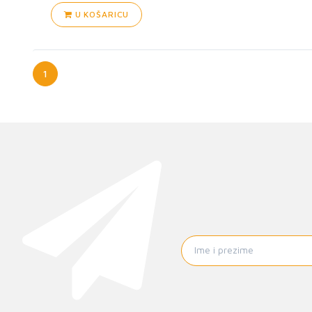
U KOŠARICU
1