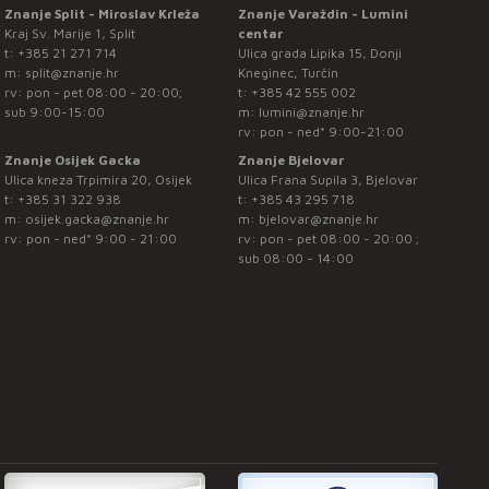
Znanje Split - Miroslav Krleža
Znanje Varaždin - Lumini
Kraj Sv. Marije 1, Split
centar
t:
+385 21 271 714
Ulica grada Lipika 15, Donji
m:
split@znanje.hr
Kneginec, Turčin
rv: pon - pet 08:00 - 20:00;
t:
+385 42 555 002
sub 9:00-15:00
m:
lumini@znanje.hr
rv: pon - ned* 9:00-21:00
Znanje Osijek Gacka
Znanje Bjelovar
Ulica kneza Trpimira 20, Osijek
Ulica Frana Supila 3, Bjelovar
t:
+385 31 322 938
t:
+385 43 295 718
m:
osijek.gacka@znanje.hr
m:
bjelovar@znanje.hr
rv: pon - ned* 9:00 - 21:00
rv: pon - pet 08:00 - 20:00 ;
sub 08:00 - 14:00