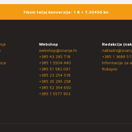
Fiksni tečaj konverzije: 1 € = 7,53450 kn
nja
Webshop
Redakcija (nak
e
webshop@znanje.hr
nakladni@znanj
+385 43 295 718
+385 1 3689 51
ica
+385 1 5504 440
Informacije za a
+385 51 582 091
Rukopisi
+385 23 254 518
+385 35 295 258
+385 52 354 650
+385 1 5577 953