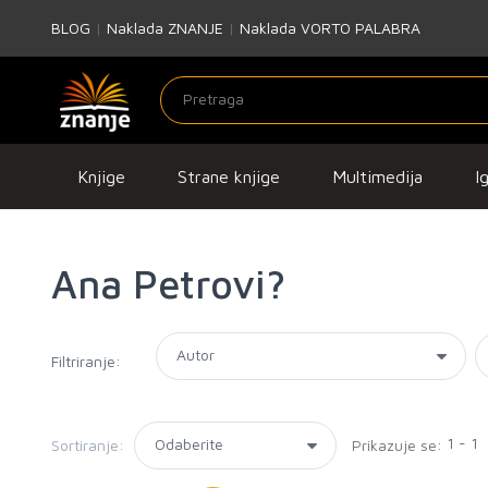
BLOG
|
Naklada ZNANJE
|
Naklada VORTO PALABRA
Knjige
Strane knjige
Multimedija
I
Ana Petrovi?
Filtriranje:
1 - 1
Sortiranje:
Prikazuje se: