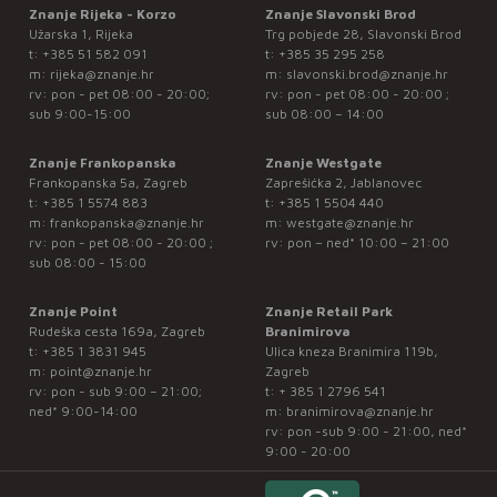
Znanje Rijeka - Korzo
Znanje Slavonski Brod
Užarska 1, Rijeka
Trg pobjede 28, Slavonski Brod
t:
+385 51 582 091
t:
+385 35 295 258
m:
rijeka@znanje.hr
m:
slavonski.brod@znanje.hr
rv: pon - pet 08:00 - 20:00;
rv: pon - pet 08:00 - 20:00 ;
sub 9:00-15:00
sub 08:00 – 14:00
Znanje Frankopanska
Znanje Westgate
Frankopanska 5a, Zagreb
Zaprešićka 2, Jablanovec
t:
+385 1 5574 883
t:
+385 1 5504 440
m:
frankopanska@znanje.hr
m:
westgate@znanje.hr
rv: pon - pet 08:00 - 20:00 ;
rv: pon – ned* 10:00 – 21:00
sub 08:00 - 15:00
Znanje Point
Znanje Retail Park
Rudeška cesta 169a, Zagreb
Branimirova
t:
+385 1 3831 945
Ulica kneza Branimira 119b,
m:
point@znanje.hr
Zagreb
rv: pon - sub 9:00 – 21:00;
t:
+ 385 1 2796 541
ned* 9:00-14:00
m:
branimirova@znanje.hr
rv: pon -sub 9:00 - 21:00, ned*
9:00 - 20:00