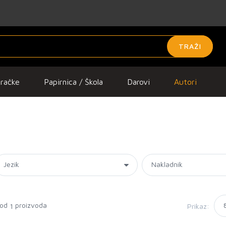
TRAŽI
gračke
Papirnica / Škola
Darovi
Autori
 od
proizvoda
Prikaz:
1