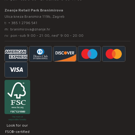
Znanje Retail Park Branimirova
Ulica kneza Branimira 119b, Zagreb
t:
+ 385 1 2796 541
m:
branimirova@znanje.hr
rv: pon -sub 9:00 - 21:00, ned* 9:00 - 20:00
Look for our
FSC®-certified