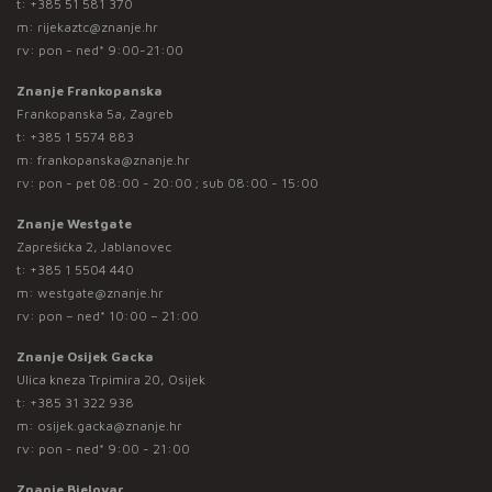
t:
+385 51 581 370
m:
rijekaztc@znanje.hr
rv: pon - ned* 9:00-21:00
Znanje Frankopanska
Frankopanska 5a, Zagreb
t:
+385 1 5574 883
m:
frankopanska@znanje.hr
rv: pon - pet 08:00 - 20:00 ; sub 08:00 - 15:00
Znanje Westgate
Zaprešićka 2, Jablanovec
t:
+385 1 5504 440
m:
westgate@znanje.hr
rv: pon – ned* 10:00 – 21:00
Znanje Osijek Gacka
Ulica kneza Trpimira 20, Osijek
t:
+385 31 322 938
m:
osijek.gacka@znanje.hr
rv: pon - ned* 9:00 - 21:00
Znanje Bjelovar