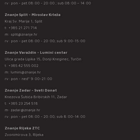
rv: pon - pet 08:00 - 20:00 ; sub 08:00 – 14:00
Znanje Split - Miroslav Krleža
Kraj Sv. Marije 1, Split
t:
+385 21 271 714
m:
split@znanje.hr
rv: pon - pet 08:00 - 20:00; sub 9:00-15:00
Znanje Varaždin - Lumini centar
Ulica grada Lipika 15, Donji Kneginec, Turčin
t:
+385 42 555 002
m:
lumini@znanje.hr
rv: pon - ned* 9:00-21:00
Znanje Zadar - Sveti Donat
Knezova Šubića Bribirskih 11, Zadar
t:
+385 23 254 518
m:
zadar@znanje.hr
rv: pon - pet 08:00 - 20:00; sub 8:00-14:00
Znanje Rijeka ZTC
Zvonimirova 3, Rijeka