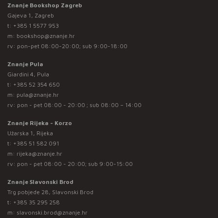
Znanje Bookshop Zagreb
Gajeva 1, Zagreb
t:
+385 1 5577 953
m:
bookshop@znanje.hr
rv: pon-pet 08:00-20:00; sub 9:00-18:00
Znanje Pula
Giardini 4, Pula
t:
+385 52 354 650
m:
pula@znanje.hr
rv: pon - pet 08:00 - 20:00 ; sub 08:00 – 14:00
Znanje Rijeka - Korzo
Užarska 1, Rijeka
t:
+385 51 582 091
m:
rijeka@znanje.hr
rv: pon - pet 08:00 - 20:00; sub 9:00-15:00
Znanje Slavonski Brod
Trg pobjede 28, Slavonski Brod
t:
+385 35 295 258
m:
slavonski.brod@znanje.hr