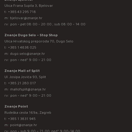
Ulica Frana Supila 3, Bjelovar
t:
+385 43 295 718
m:
bjelovar@znanje.hr
rv: pon - pet 08:00 - 20:00 ; sub 08:00 - 14:00
Znanje Dugo Selo – Stop Shop
Ulica Hrvatskog preporoda 70, Dugo Selo
t:
+385 1 4838 025
m:
dugo.selo@znanje.hr
rv: pon - ned* 9:00 – 21:00
Znanje Mall of Split
Ul. Josipa Jovića 93, Split
t:
+385 21 280 017
m:
mallofsplit@znanje.hr
rv: pon - ned* 9:00 – 21:00
Znanje Point
Rudeška cesta 169a, Zagreb
t:
+385 1 3831 945
m:
point@znanje.hr
rv: pon - sub 9:00 – 21:00; ned* 9:00-14:00