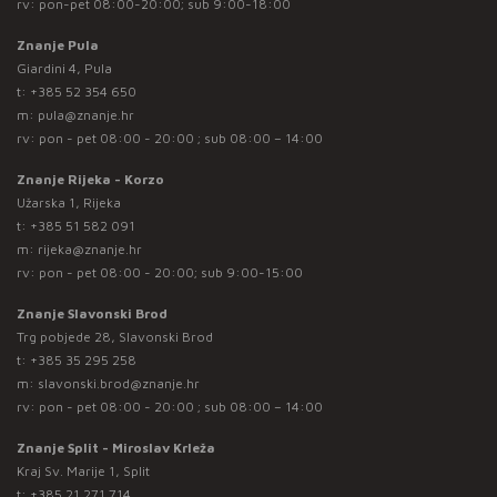
rv: pon-pet 08:00-20:00; sub 9:00-18:00
Znanje Pula
Giardini 4, Pula
t:
+385 52 354 650
m:
pula@znanje.hr
rv: pon - pet 08:00 - 20:00 ; sub 08:00 – 14:00
Znanje Rijeka - Korzo
Užarska 1, Rijeka
t:
+385 51 582 091
m:
rijeka@znanje.hr
rv: pon - pet 08:00 - 20:00; sub 9:00-15:00
Znanje Slavonski Brod
Trg pobjede 28, Slavonski Brod
t:
+385 35 295 258
m:
slavonski.brod@znanje.hr
rv: pon - pet 08:00 - 20:00 ; sub 08:00 – 14:00
Znanje Split - Miroslav Krleža
Kraj Sv. Marije 1, Split
t:
+385 21 271 714