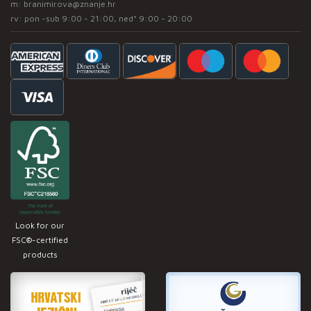
m:
branimirova@znanje.hr
rv: pon -sub 9:00 - 21:00, ned* 9:00 - 20:00
Look for our
FSC®-certified
products