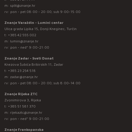
m:
split@znanje.hr
rv: pon - pet 08:00 - 20:00; sub 9:00-15:00
Znanje Varaždin - Lumini centar
Ulica grada Lipika 15, Donji Kneginec, Turčin
t:
+385 42 555 002
m:
lumini@znanje.hr
rv: pon - ned* 9:00-21:00
Znanje Zadar - Sveti Donat
Knezova Šubića Bribirskih 11, Zadar
t:
+385 23 254 518
m:
zadar@znanje.hr
rv: pon - pet 08:00 - 20:00; sub 8:00-14:00
Znanje Rijeka ZTC
Zvonimirova 3, Rijeka
t:
+385 51 581 370
m:
rijekaztc@znanje.hr
rv: pon - ned* 9:00-21:00
Znanje Frankopanska