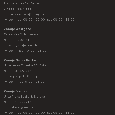
Frankopanska 5a, Zagreb
t:
+385 1 5574 883
m:
frankopanska@znanje.hr
rv: pon - pet 08:00 - 20:00 ; sub 08:00 - 15:00
Znanje Westgate
Zaprešićka 2, Jablanovec
t:
+385 1 5504 440
m:
westgate@znanje.hr
rv: pon – ned* 10:00 – 21:00
Znanje Osijek Gacka
Ulica kneza Trpimira 20, Osijek
t:
+385 31 322 938
m:
osijek.gacka@znanje.hr
rv: pon - ned* 9:00 - 21:00
Znanje Bjelovar
Ulica Frana Supila 3, Bjelovar
t:
+385 43 295 718
m:
bjelovar@znanje.hr
rv: pon - pet 08:00 - 20:00 ; sub 08:00 - 14:00