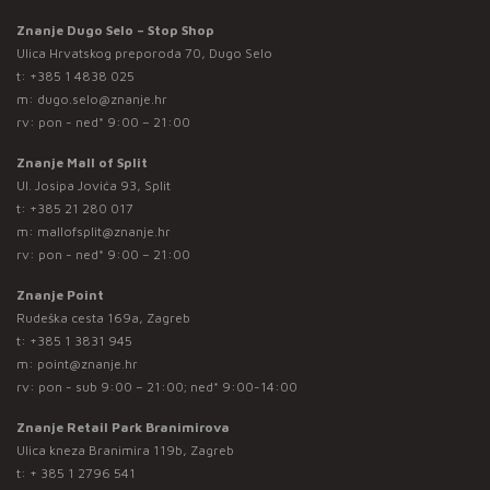
Znanje Dugo Selo – Stop Shop
Ulica Hrvatskog preporoda 70, Dugo Selo
t:
+385 1 4838 025
m:
dugo.selo@znanje.hr
rv: pon - ned* 9:00 – 21:00
Znanje Mall of Split
Ul. Josipa Jovića 93, Split
t:
+385 21 280 017
m:
mallofsplit@znanje.hr
rv: pon - ned* 9:00 – 21:00
Znanje Point
Rudeška cesta 169a, Zagreb
t:
+385 1 3831 945
m:
point@znanje.hr
rv: pon - sub 9:00 – 21:00; ned* 9:00-14:00
Znanje Retail Park Branimirova
Ulica kneza Branimira 119b, Zagreb
t:
+ 385 1 2796 541