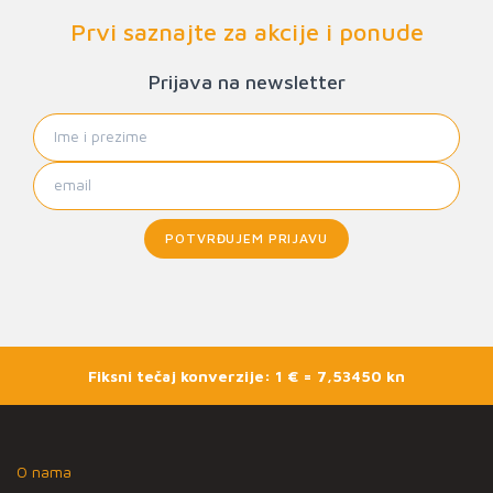
Prvi saznajte za akcije i ponude
Prijava na newsletter
POTVRĐUJEM PRIJAVU
Fiksni tečaj konverzije: 1 € = 7,53450 kn
O nama