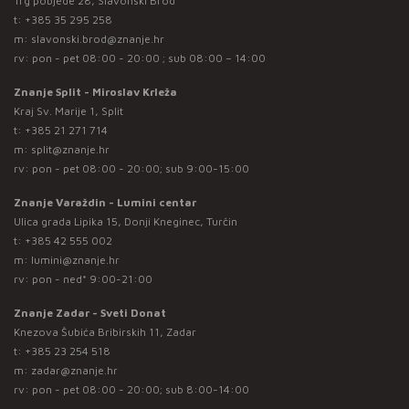
Trg pobjede 28, Slavonski Brod
t:
+385 35 295 258
m:
slavonski.brod@znanje.hr
rv: pon - pet 08:00 - 20:00 ; sub 08:00 – 14:00
Znanje Split - Miroslav Krleža
Kraj Sv. Marije 1, Split
t:
+385 21 271 714
m:
split@znanje.hr
rv: pon - pet 08:00 - 20:00; sub 9:00-15:00
Znanje Varaždin - Lumini centar
Ulica grada Lipika 15, Donji Kneginec, Turčin
t:
+385 42 555 002
m:
lumini@znanje.hr
rv: pon - ned* 9:00-21:00
Znanje Zadar - Sveti Donat
Knezova Šubića Bribirskih 11, Zadar
t:
+385 23 254 518
m:
zadar@znanje.hr
rv: pon - pet 08:00 - 20:00; sub 8:00-14:00