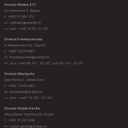
Znanje Rijeka ZTC
Zvonimirova 3, Rijeka
t:
+385 51 581 370
m:
rijekaztc@znanje.hr
rv: pon - ned* 9:00-21:00
Znanje Frankopanska
Frankopanska 5a, Zagreb
t:
+385 1 5574 883
m:
frankopanska@znanje.hr
rv: pon - pet 08:00 - 20:00 ; sub 08:00 - 15:00
Znanje Westgate
Zaprešićka 2, Jablanovec
t:
+385 1 5504 440
m:
westgate@znanje.hr
rv: pon – ned* 10:00 – 21:00
Znanje Osijek Gacka
Ulica kneza Trpimira 20, Osijek
t:
+385 31 322 938
m:
osijek.gacka@znanje.hr