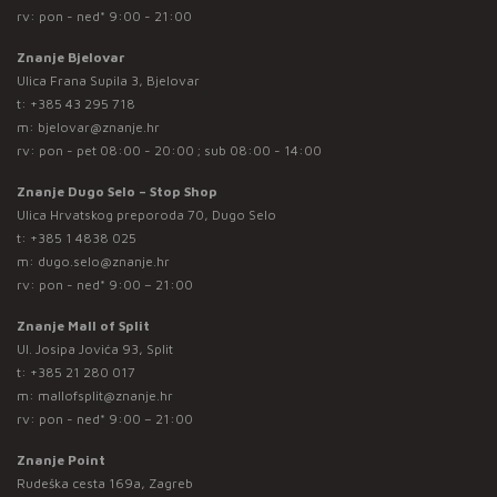
rv: pon - ned* 9:00 - 21:00
Znanje Bjelovar
Ulica Frana Supila 3, Bjelovar
t:
+385 43 295 718
m:
bjelovar@znanje.hr
rv: pon - pet 08:00 - 20:00 ; sub 08:00 - 14:00
Znanje Dugo Selo – Stop Shop
Ulica Hrvatskog preporoda 70, Dugo Selo
t:
+385 1 4838 025
m:
dugo.selo@znanje.hr
rv: pon - ned* 9:00 – 21:00
Znanje Mall of Split
Ul. Josipa Jovića 93, Split
t:
+385 21 280 017
m:
mallofsplit@znanje.hr
rv: pon - ned* 9:00 – 21:00
Znanje Point
Rudeška cesta 169a, Zagreb