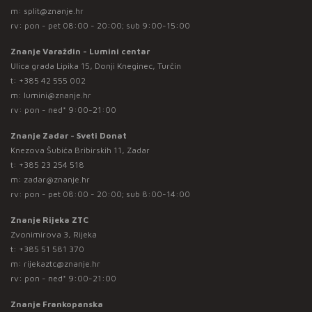
m:
split@znanje.hr
rv: pon - pet 08:00 - 20:00; sub 9:00-15:00
Znanje Varaždin - Lumini centar
Ulica grada Lipika 15, Donji Kneginec, Turčin
t:
+385 42 555 002
m:
lumini@znanje.hr
rv: pon - ned* 9:00-21:00
Znanje Zadar - Sveti Donat
Knezova Šubića Bribirskih 11, Zadar
t:
+385 23 254 518
m:
zadar@znanje.hr
rv: pon - pet 08:00 - 20:00; sub 8:00-14:00
Znanje Rijeka ZTC
Zvonimirova 3, Rijeka
t:
+385 51 581 370
m:
rijekaztc@znanje.hr
rv: pon - ned* 9:00-21:00
Znanje Frankopanska