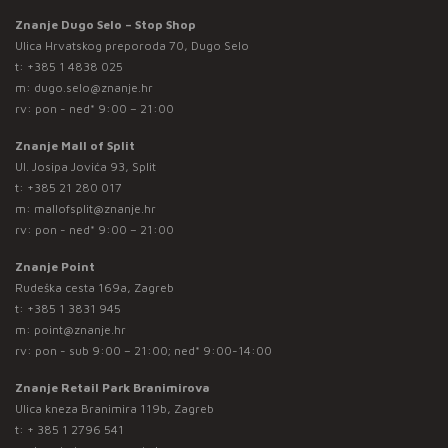
Znanje Dugo Selo – Stop Shop
Ulica Hrvatskog preporoda 70, Dugo Selo
t:
+385 1 4838 025
m:
dugo.selo@znanje.hr
rv: pon - ned* 9:00 – 21:00
Znanje Mall of Split
Ul. Josipa Jovića 93, Split
t:
+385 21 280 017
m:
mallofsplit@znanje.hr
rv: pon - ned* 9:00 – 21:00
Znanje Point
Rudeška cesta 169a, Zagreb
t:
+385 1 3831 945
m:
point@znanje.hr
rv: pon - sub 9:00 – 21:00; ned* 9:00-14:00
Znanje Retail Park Branimirova
Ulica kneza Branimira 119b, Zagreb
t:
+ 385 1 2796 541