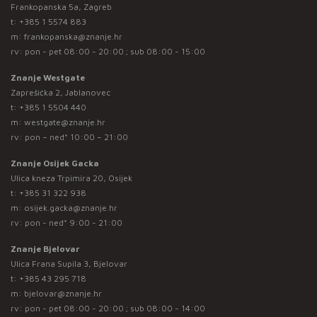
Frankopanska 5a, Zagreb
t:
+385 1 5574 883
m:
frankopanska@znanje.hr
rv: pon - pet 08:00 - 20:00 ; sub 08:00 - 15:00
Znanje Westgate
Zaprešićka 2, Jablanovec
t:
+385 1 5504 440
m:
westgate@znanje.hr
rv: pon – ned* 10:00 – 21:00
Znanje Osijek Gacka
Ulica kneza Trpimira 20, Osijek
t:
+385 31 322 938
m:
osijek.gacka@znanje.hr
rv: pon - ned* 9:00 - 21:00
Znanje Bjelovar
Ulica Frana Supila 3, Bjelovar
t:
+385 43 295 718
m:
bjelovar@znanje.hr
rv: pon - pet 08:00 - 20:00 ; sub 08:00 - 14:00