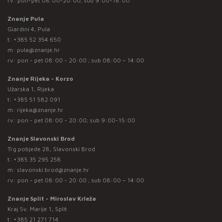
rv: pon-pet 08:00-20:00; sub 9:00-18:00
Znanje Pula
Giardini 4, Pula
t:
+385 52 354 650
m:
pula@znanje.hr
rv: pon - pet 08:00 - 20:00 ; sub 08:00 – 14:00
Znanje Rijeka - Korzo
Užarska 1, Rijeka
t:
+385 51 582 091
m:
rijeka@znanje.hr
rv: pon - pet 08:00 - 20:00; sub 9:00-15:00
Znanje Slavonski Brod
Trg pobjede 28, Slavonski Brod
t:
+385 35 295 258
m:
slavonski.brod@znanje.hr
rv: pon - pet 08:00 - 20:00 ; sub 08:00 – 14:00
Znanje Split - Miroslav Krleža
Kraj Sv. Marije 1, Split
t:
+385 21 271 714