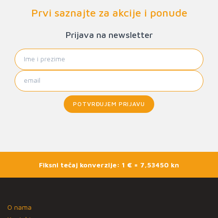
Prvi saznajte za akcije i ponude
Prijava na newsletter
POTVRĐUJEM PRIJAVU
Fiksni tečaj konverzije: 1 € = 7,53450 kn
O nama