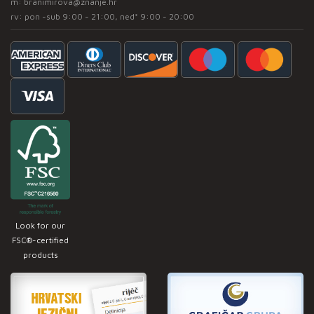
m:
branimirova@znanje.hr
rv: pon -sub 9:00 - 21:00, ned* 9:00 - 20:00
Look for our
FSC®-certified
products