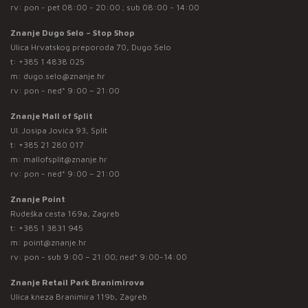
rv: pon - pet 08:00 - 20:00 ; sub 08:00 - 14:00
Znanje Dugo Selo – Stop Shop
Ulica Hrvatskog preporoda 70, Dugo Selo
t:
+385 1 4838 025
m:
dugo.selo@znanje.hr
rv: pon - ned* 9:00 – 21:00
Znanje Mall of Split
Ul. Josipa Jovića 93, Split
t:
+385 21 280 017
m:
mallofsplit@znanje.hr
rv: pon - ned* 9:00 – 21:00
Znanje Point
Rudeška cesta 169a, Zagreb
t:
+385 1 3831 945
m:
point@znanje.hr
rv: pon - sub 9:00 – 21:00; ned* 9:00-14:00
Znanje Retail Park Branimirova
Ulica kneza Branimira 119b, Zagreb