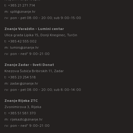
t:
+385 21 271 714
m:
split@znanje.hr
rv: pon - pet 08:00 - 20:00; sub 9:00-15:00
Znanje Varaždin - Lumini centar
Ulica grada Lipika 15, Donji Kneginec, Turčin
t:
+385 42 555 002
m:
lumini@znanje.hr
rv: pon - ned* 9:00-21:00
Znanje Zadar - Sveti Donat
Knezova Šubića Bribirskih 11, Zadar
t:
+385 23 254 518
m:
zadar@znanje.hr
rv: pon - pet 08:00 - 20:00; sub 8:00-14:00
Znanje Rijeka ZTC
Zvonimirova 3, Rijeka
t:
+385 51 581 370
m:
rijekaztc@znanje.hr
rv: pon - ned* 9:00-21:00