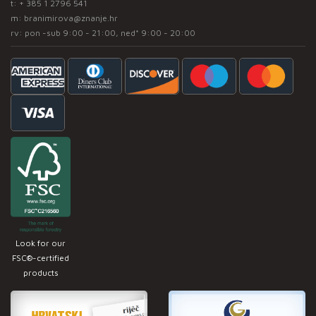
t:
+ 385 1 2796 541
m:
branimirova@znanje.hr
rv: pon -sub 9:00 - 21:00, ned* 9:00 - 20:00
Look for our
FSC®-certified
products