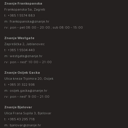
Znanje Frankopanska
Frankopanska 5a, Zagreb
t:
+385 1 5574 883
m:
frankopanska@znanje.hr
rv: pon - pet 08:00 - 20:00 ; sub 08:00 - 15:00
Znanje Westgate
Zaprešićka 2, Jablanovec
t:
+385 1 5504 440
m:
westgate@znanje.hr
rv: pon – ned* 10:00 – 21:00
Znanje Osijek Gacka
Ulica kneza Trpimira 20, Osijek
t:
+385 31 322 938
m:
osijek.gacka@znanje.hr
rv: pon - ned* 9:00 - 21:00
Znanje Bjelovar
Ulica Frana Supila 3, Bjelovar
t:
+385 43 295 718
m:
bjelovar@znanje.hr