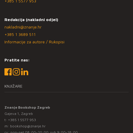
+385 1 5577 953
Redakcija (nakladni odjel)
nakladni@znanje.hr
+385 1 3689 511
Informacije za autore / Rukopisi
Pratite nas:
KNJIŽARE
Znanje Bookshop Zagreb
Gajeva 1, Zagreb
t:
+385 1 5577 953
m:
bookshop@znanje.hr
rv: pon-pet 08:00-20:00; sub 9:00-18:00