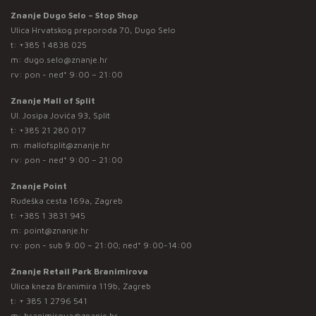
Znanje Dugo Selo – Stop Shop
Ulica Hrvatskog preporoda 70, Dugo Selo
t:
+385 1 4838 025
m:
dugo.selo@znanje.hr
rv: pon - ned* 9:00 – 21:00
Znanje Mall of Split
Ul. Josipa Jovića 93, Split
t:
+385 21 280 017
m:
mallofsplit@znanje.hr
rv: pon - ned* 9:00 – 21:00
Znanje Point
Rudeška cesta 169a, Zagreb
t:
+385 1 3831 945
m:
point@znanje.hr
rv: pon - sub 9:00 – 21:00; ned* 9:00-14:00
Znanje Retail Park Branimirova
Ulica kneza Branimira 119b, Zagreb
t:
+ 385 1 2796 541
m:
branimirova@znanje.hr