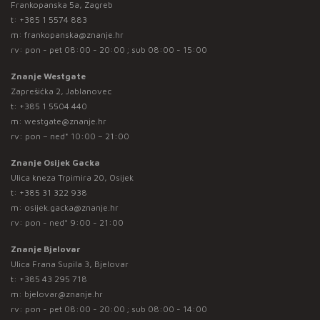
Frankopanska 5a, Zagreb
t:
+385 1 5574 883
m:
frankopanska@znanje.hr
rv: pon - pet 08:00 - 20:00 ; sub 08:00 - 15:00
Znanje Westgate
Zaprešićka 2, Jablanovec
t:
+385 1 5504 440
m:
westgate@znanje.hr
rv: pon – ned* 10:00 – 21:00
Znanje Osijek Gacka
Ulica kneza Trpimira 20, Osijek
t:
+385 31 322 938
m:
osijek.gacka@znanje.hr
rv: pon - ned* 9:00 - 21:00
Znanje Bjelovar
Ulica Frana Supila 3, Bjelovar
t:
+385 43 295 718
m:
bjelovar@znanje.hr
rv: pon - pet 08:00 - 20:00 ; sub 08:00 - 14:00