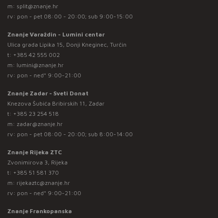
m:
split@znanje.hr
rv: pon - pet 08:00 - 20:00; sub 9:00-15:00
Znanje Varaždin - Lumini centar
Ulica grada Lipika 15, Donji Kneginec, Turčin
t:
+385 42 555 002
m:
lumini@znanje.hr
rv: pon - ned* 9:00-21:00
Znanje Zadar - Sveti Donat
Knezova Šubića Bribirskih 11, Zadar
t:
+385 23 254 518
m:
zadar@znanje.hr
rv: pon - pet 08:00 - 20:00; sub 8:00-14:00
Znanje Rijeka ZTC
Zvonimirova 3, Rijeka
t:
+385 51 581 370
m:
rijekaztc@znanje.hr
rv: pon - ned* 9:00-21:00
Znanje Frankopanska