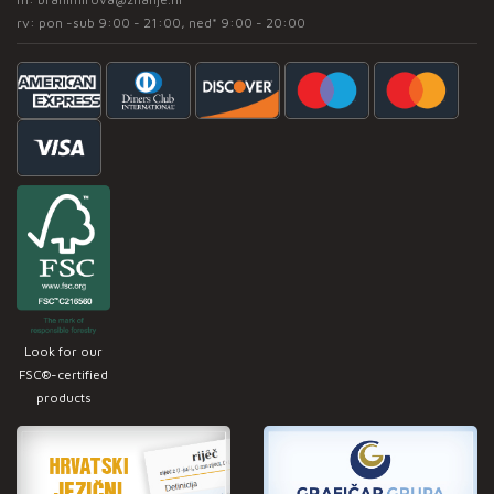
rv: pon -sub 9:00 - 21:00, ned* 9:00 - 20:00
Look for our
FSC®-certified
products