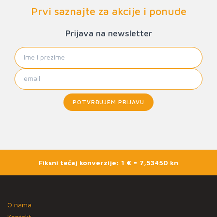
Prvi saznajte za akcije i ponude
Prijava na newsletter
POTVRĐUJEM PRIJAVU
Fiksni tečaj konverzije: 1 € = 7,53450 kn
O nama
Kontakt