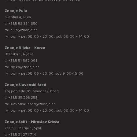
Znanje Pula
Giardini 4, Pula
t:
+385 52 354 650
m:
pula@znanje.hr
rv: pon - pet 08:00 - 20:00 ; sub 08:00 – 14:00
Znanje Rijeka - Korzo
Užarska 1, Rijeka
t:
+385 51 582 091
m:
rijeka@znanje.hr
rv: pon - pet 08:00 - 20:00; sub 9:00-15:00
Znanje Slavonski Brod
Trg pobjede 28, Slavonski Brod
t:
+385 35 295 258
m:
slavonski.brod@znanje.hr
rv: pon - pet 08:00 - 20:00 ; sub 08:00 – 14:00
Znanje Split - Miroslav Krleža
Kraj Sv. Marije 1, Split
t:
+385 21 271 714