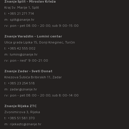
Znanje Split - Miroslav Krleža
Kraj Sv. Marije 1, Split
t:
+385 21 271 714
m:
split@znanje.hr
rv: pon - pet 08:00 - 20:00; sub 9:00-15:00
Znanje Varaždin - Lumini centar
Ulica grada Lipika 15, Donji Kneginec, Turčin
t:
+385 42 555 002
m:
lumini@znanje.hr
rv: pon - ned* 9:00-21:00
Znanje Zadar - Sveti Donat
Knezova Šubića Bribirskih 11, Zadar
t:
+385 23 254 518
m:
zadar@znanje.hr
rv: pon - pet 08:00 - 20:00; sub 8:00-14:00
Znanje Rijeka ZTC
Zvonimirova 3, Rijeka
t:
+385 51 581 370
m:
rijekaztc@znanje.hr