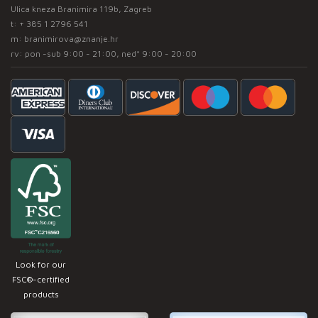
Ulica kneza Branimira 119b, Zagreb
t:
+ 385 1 2796 541
m:
branimirova@znanje.hr
rv: pon -sub 9:00 - 21:00, ned* 9:00 - 20:00
Look for our
FSC®-certified
products