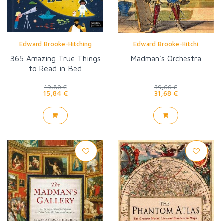
Edward Brooke-Hitching
Edward Brooke-Hitchi
365 Amazing True Things
Madman's Orchestra
to Read in Bed
19,80 €
39,60 €
15,84 €
31,68 €