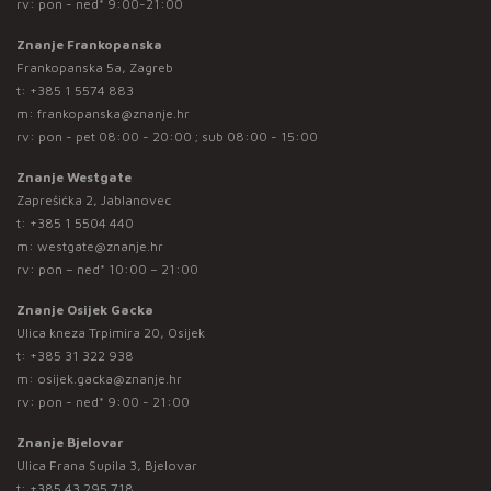
rv: pon - ned* 9:00-21:00
Znanje Frankopanska
Frankopanska 5a, Zagreb
t:
+385 1 5574 883
m:
frankopanska@znanje.hr
rv: pon - pet 08:00 - 20:00 ; sub 08:00 - 15:00
Znanje Westgate
Zaprešićka 2, Jablanovec
t:
+385 1 5504 440
m:
westgate@znanje.hr
rv: pon – ned* 10:00 – 21:00
Znanje Osijek Gacka
Ulica kneza Trpimira 20, Osijek
t:
+385 31 322 938
m:
osijek.gacka@znanje.hr
rv: pon - ned* 9:00 - 21:00
Znanje Bjelovar
Ulica Frana Supila 3, Bjelovar
t:
+385 43 295 718