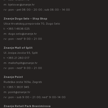
m:
bjelovar@znanje.hr
rv: pon - pet 08:00 - 20:00 ; sub 08:00 - 14:00
Znanje Dugo Selo – Stop Shop
Ulica Hrvatskog preporoda 70, Dugo Selo
t:
+385 1 4838 025
m:
dugo.selo@znanje.hr
rv: pon - ned* 9:00 – 21:00
Znanje Mall of Split
Ul. Josipa Jovića 93, Split
t:
+385 21 280 017
m:
mallofsplit@znanje.hr
rv: pon - ned* 9:00 – 21:00
Znanje Point
Rudeška cesta 169a, Zagreb
t:
+385 1 3831 945
m:
point@znanje.hr
rv: pon - sub 9:00 – 21:00; ned* 9:00-14:00
Znanje Retail Park Branimirova