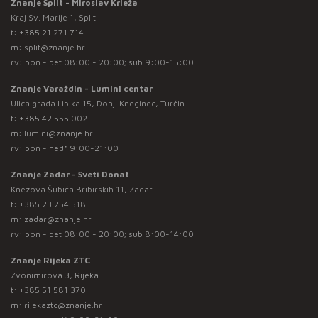
Znanje Split - Miroslav Krleža
Kraj Sv. Marije 1, Split
t:
+385 21 271 714
m:
split@znanje.hr
rv: pon - pet 08:00 - 20:00; sub 9:00-15:00
Znanje Varaždin - Lumini centar
Ulica grada Lipika 15, Donji Kneginec, Turčin
t:
+385 42 555 002
m:
lumini@znanje.hr
rv: pon - ned* 9:00-21:00
Znanje Zadar - Sveti Donat
Knezova Šubića Bribirskih 11, Zadar
t:
+385 23 254 518
m:
zadar@znanje.hr
rv: pon - pet 08:00 - 20:00; sub 8:00-14:00
Znanje Rijeka ZTC
Zvonimirova 3, Rijeka
t:
+385 51 581 370
m:
rijekaztc@znanje.hr