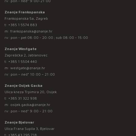
rv: pon - ned* 9:00-21:00
Znanje Frankopanska
Frankopanska 5a, Zagreb
t:
+385 1 5574 883
m:
frankopanska@znanje.hr
rv: pon - pet 08:00 - 20:00 ; sub 08:00 - 15:00
Znanje Westgate
Zaprešićka 2, Jablanovec
t:
+385 1 5504 440
m:
westgate@znanje.hr
rv: pon – ned* 10:00 – 21:00
Znanje Osijek Gacka
Ulica kneza Trpimira 20, Osijek
t:
+385 31 322 938
m:
osijek.gacka@znanje.hr
rv: pon - ned* 9:00 - 21:00
Znanje Bjelovar
Ulica Frana Supila 3, Bjelovar
t:
+385 43 295 718