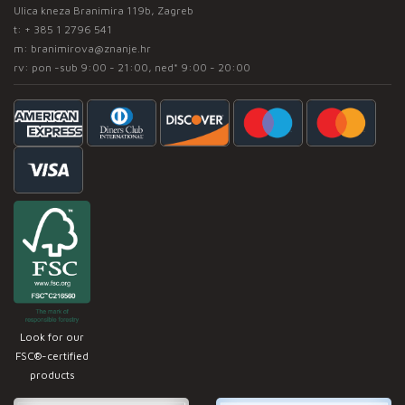
Ulica kneza Branimira 119b, Zagreb
t:
+ 385 1 2796 541
m:
branimirova@znanje.hr
rv: pon -sub 9:00 - 21:00, ned* 9:00 - 20:00
Look for our
FSC®-certified
products