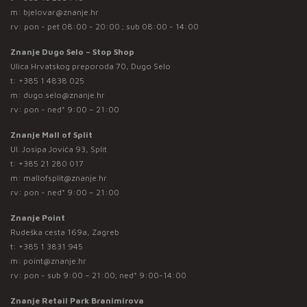
m:
bjelovar@znanje.hr
rv: pon - pet 08:00 - 20:00 ; sub 08:00 - 14:00
Znanje Dugo Selo – Stop Shop
Ulica Hrvatskog preporoda 70, Dugo Selo
t:
+385 1 4838 025
m:
dugo.selo@znanje.hr
rv: pon - ned* 9:00 – 21:00
Znanje Mall of Split
Ul. Josipa Jovića 93, Split
t:
+385 21 280 017
m:
mallofsplit@znanje.hr
rv: pon - ned* 9:00 – 21:00
Znanje Point
Rudeška cesta 169a, Zagreb
t:
+385 1 3831 945
m:
point@znanje.hr
rv: pon - sub 9:00 – 21:00; ned* 9:00-14:00
Znanje Retail Park Branimirova