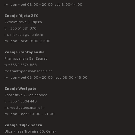
rv: pon - pet 08:00 - 20:00; sub 8:00-14:00
Znanje Rijeka ZTC
Zvonimirova 3, Rijeka
t:
+385 51 581 370
m:
rijekaztc@znanje.hr
rv: pon - ned* 9:00-21:00
Znanje Frankopanska
Frankopanska 5a, Zagreb
t:
+385 1 5574 883
m:
frankopanska@znanje.hr
rv: pon - pet 08:00 - 20:00 ; sub 08:00 - 15:00
Znanje Westgate
Zaprešićka 2, Jablanovec
t:
+385 1 5504 440
m:
westgate@znanje.hr
rv: pon – ned* 10:00 – 21:00
Znanje Osijek Gacka
Ulica kneza Trpimira 20, Osijek