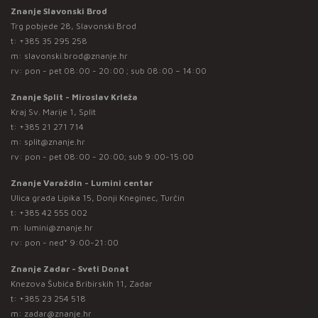
Znanje Slavonski Brod
Trg pobjede 28, Slavonski Brod
t:
+385 35 295 258
m:
slavonski.brod@znanje.hr
rv: pon - pet 08:00 - 20:00 ; sub 08:00 – 14:00
Znanje Split - Miroslav Krleža
Kraj Sv. Marije 1, Split
t:
+385 21 271 714
m:
split@znanje.hr
rv: pon - pet 08:00 - 20:00; sub 9:00-15:00
Znanje Varaždin - Lumini centar
Ulica grada Lipika 15, Donji Kneginec, Turčin
t:
+385 42 555 002
m:
lumini@znanje.hr
rv: pon - ned* 9:00-21:00
Znanje Zadar - Sveti Donat
Knezova Šubića Bribirskih 11, Zadar
t:
+385 23 254 518
m:
zadar@znanje.hr