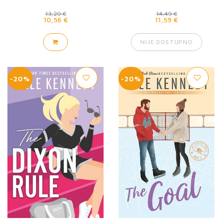
13,20 €
14,49 €
10,56 €
11,59 €
NIJE DOSTUPNO
-20%
-20%