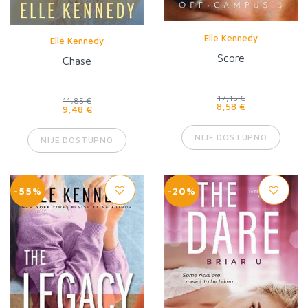
Elle Kennedy
Elle Kennedy
Score
Chase
17,15 €
11,85 €
8,58 €
9,48 €
NIJE DOSTUPNO
NIJE DOSTUPNO
-55%
-20%