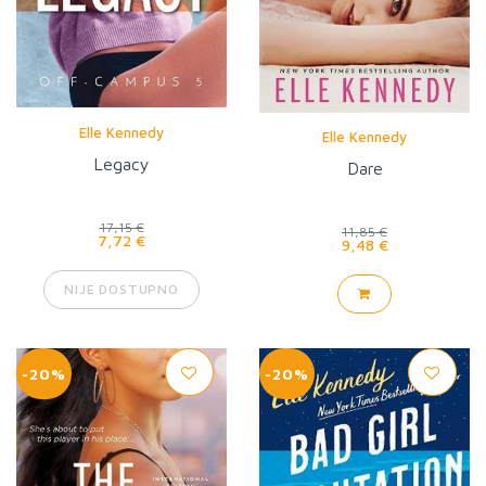
Elle Kennedy
Elle Kennedy
Legacy
Dare
17,15 €
11,85 €
7,72 €
9,48 €
NIJE DOSTUPNO
-20%
-20%