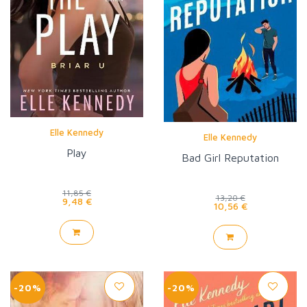
Elle Kennedy
Elle Kennedy
Play
Bad Girl Reputation
11,85 €
13,20 €
9,48 €
10,56 €
-20%
-20%