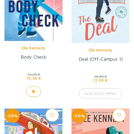
Elle Kennedy
Elle Kennedy
Body Check
Deal (Off-Campus 1)
13,20 €
14,49 €
10,56 €
11,59 €
NIJE DOSTUPNO
-20%
-20%