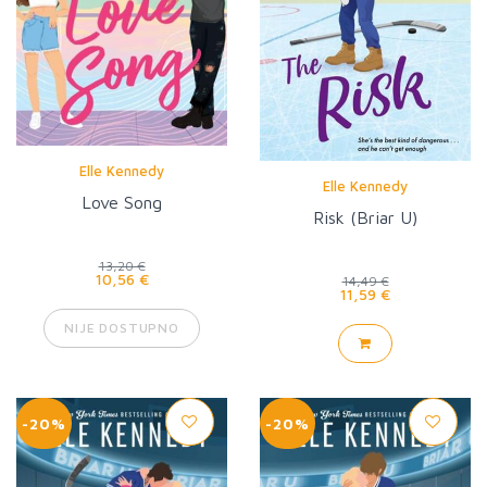
Elle Kennedy
Elle Kennedy
Love Song
Risk (Briar U)
13,20 €
10,56 €
14,49 €
11,59 €
NIJE DOSTUPNO
-20%
-20%