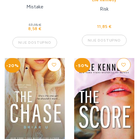
Mistake
Risk
17,15 €
11,85 €
8,58 €
NIJE DOSTUPNO
NIJE DOSTUPNO
-20%
-50%