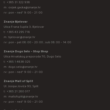
t:
+385 31 322 938
m:
osijek.gacka@znanje.hr
rv: pon - ned* 9:00 - 21:00
Znanje Bjelovar
Ulica Frana Supila 3, Bjelovar
t:
+385 43 295 718
m:
bjelovar@znanje.hr
rv: pon - pet 08:00 - 20:00 ; sub 08:00 - 14:00
Znanje Dugo Selo – Stop Shop
Ulica Hrvatskog preporoda 70, Dugo Selo
t:
+385 1 4838 025
m:
dugo.selo@znanje.hr
rv: pon - ned* 9:00 – 21:00
Znanje Mall of Split
Ul. Josipa Jovića 93, Split
t:
+385 21 280 017
m:
mallofsplit@znanje.hr
rv: pon - ned* 9:00 – 21:00