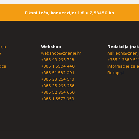
Fiksni tečaj konverzije: 1 € = 7,53450 kn
nja
Webshop
Redakcija (nak
e
webshop@znanje.hr
nakladni@znanj
+385 43 295 718
+385 1 3689 51
ica
+385 1 5504 440
Informacije za a
+385 51 582 091
Rukopisi
+385 23 254 518
+385 35 295 258
+385 52 354 650
+385 1 5577 953