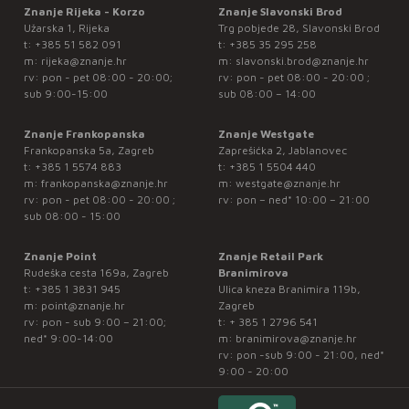
Znanje Rijeka - Korzo
Znanje Slavonski Brod
Užarska 1, Rijeka
Trg pobjede 28, Slavonski Brod
t:
+385 51 582 091
t:
+385 35 295 258
m:
rijeka@znanje.hr
m:
slavonski.brod@znanje.hr
rv: pon - pet 08:00 - 20:00;
rv: pon - pet 08:00 - 20:00 ;
sub 9:00-15:00
sub 08:00 – 14:00
Znanje Frankopanska
Znanje Westgate
Frankopanska 5a, Zagreb
Zaprešićka 2, Jablanovec
t:
+385 1 5574 883
t:
+385 1 5504 440
m:
frankopanska@znanje.hr
m:
westgate@znanje.hr
rv: pon - pet 08:00 - 20:00 ;
rv: pon – ned* 10:00 – 21:00
sub 08:00 - 15:00
Znanje Point
Znanje Retail Park
Rudeška cesta 169a, Zagreb
Branimirova
t:
+385 1 3831 945
Ulica kneza Branimira 119b,
m:
point@znanje.hr
Zagreb
rv: pon - sub 9:00 – 21:00;
t:
+ 385 1 2796 541
ned* 9:00-14:00
m:
branimirova@znanje.hr
rv: pon -sub 9:00 - 21:00, ned*
9:00 - 20:00