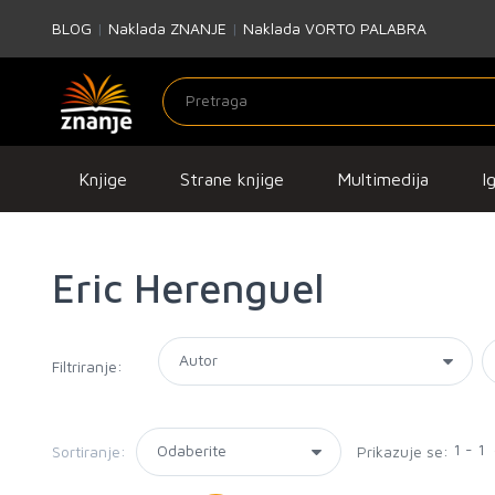
BLOG
|
Naklada ZNANJE
|
Naklada VORTO PALABRA
Knjige
Strane knjige
Multimedija
I
Eric Herenguel
Filtriranje:
1 - 1
Sortiranje:
Prikazuje se: