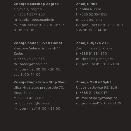
Znanje Bookshop Zagreb
Znanje Pula
Gajeva 1, Zagreb
Giardini 4, Pula
t:
+385 1 5577 953
t:
+385 52 354 650
m:
bookshop@znanje.hr
m:
pula@znanje.hr
rv: pon-pet 08:00-20:00; sub
rv: pon - pet 08:00 - 20:00 ;
9:00-18:00
sub 08:00 – 14:00
Znanje Zadar - Sveti Donat
Znanje Rijeka ZTC
Knezova Šubića Bribirskih 11,
Zvonimirova 3, Rijeka
Zadar
t:
+385 51 581 370
t:
+385 23 254 518
m:
rijekaztc@znanje.hr
m:
zadar@znanje.hr
rv: pon - ned* 9:00-21:00
rv: pon - pet 08:00 - 20:00;
sub 8:00-14:00
Znanje Dugo Selo – Stop Shop
Znanje Mall of Split
Ulica Hrvatskog preporoda 70,
Ul. Josipa Jovića 93, Split
Dugo Selo
t:
+385 21 280 017
t:
+385 1 4838 025
m:
mallofsplit@znanje.hr
m:
dugo.selo@znanje.hr
rv: pon - ned* 9:00 – 21:00
rv: pon - ned* 9:00 – 21:00