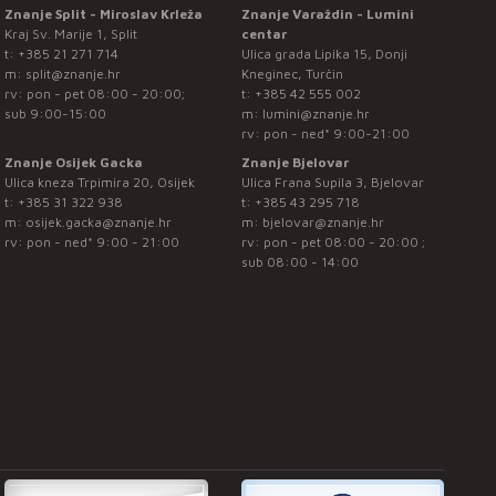
Znanje Split - Miroslav Krleža
Znanje Varaždin - Lumini
Kraj Sv. Marije 1, Split
centar
t:
+385 21 271 714
Ulica grada Lipika 15, Donji
m:
split@znanje.hr
Kneginec, Turčin
rv: pon - pet 08:00 - 20:00;
t:
+385 42 555 002
sub 9:00-15:00
m:
lumini@znanje.hr
rv: pon - ned* 9:00-21:00
Znanje Osijek Gacka
Znanje Bjelovar
Ulica kneza Trpimira 20, Osijek
Ulica Frana Supila 3, Bjelovar
t:
+385 31 322 938
t:
+385 43 295 718
m:
osijek.gacka@znanje.hr
m:
bjelovar@znanje.hr
rv: pon - ned* 9:00 - 21:00
rv: pon - pet 08:00 - 20:00 ;
sub 08:00 - 14:00