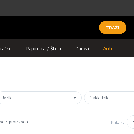
TRAŽI
gračke
Papirnica / Škola
Darovi
Autori
 od
proizvoda
Prikaz:
1