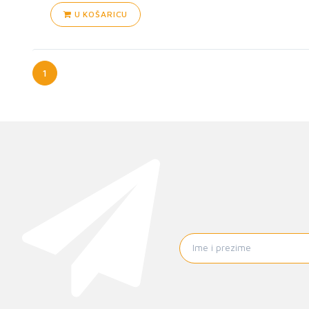
U KOŠARICU
1