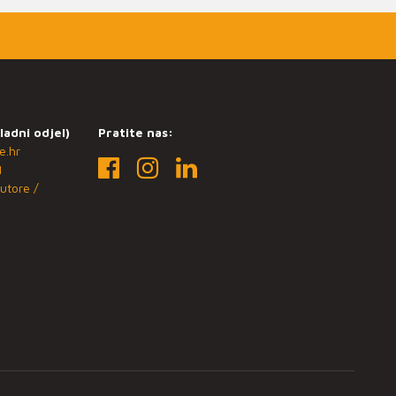
ladni odjel)
Pratite nas:
e.hr
1
utore /