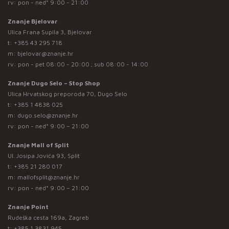
rv: pon - ned* 9:00 - 21:00
Znanje Bjelovar
Ulica Frana Supila 3, Bjelovar
t:
+385 43 295 718
m:
bjelovar@znanje.hr
rv: pon - pet 08:00 - 20:00 ; sub 08:00 - 14:00
Znanje Dugo Selo – Stop Shop
Ulica Hrvatskog preporoda 70, Dugo Selo
t:
+385 1 4838 025
m:
dugo.selo@znanje.hr
rv: pon - ned* 9:00 – 21:00
Znanje Mall of Split
Ul. Josipa Jovića 93, Split
t:
+385 21 280 017
m:
mallofsplit@znanje.hr
rv: pon - ned* 9:00 – 21:00
Znanje Point
Rudeška cesta 169a, Zagreb
t:
+385 1 3831 945