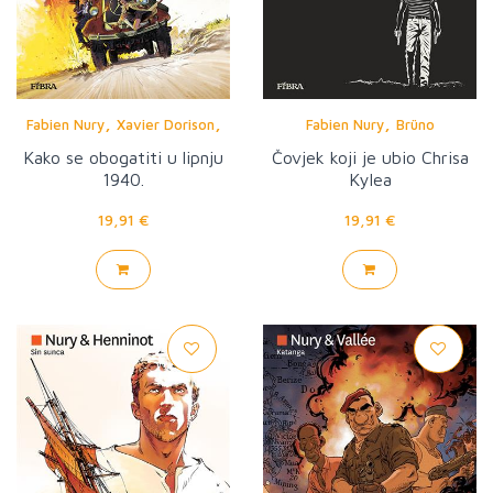
,
,
,
Fabien Nury
Xavier Dorison
Fabien Nury
Brüno
Laurent Astier
Kako se obogatiti u lipnju
Čovjek koji je ubio Chrisa
1940.
Kylea
19,91 €
19,91 €