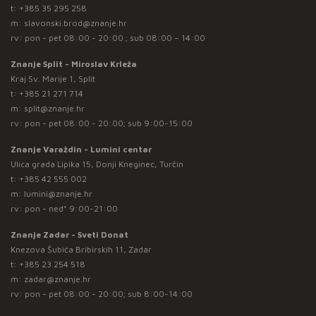
t:
+385 35 295 258
m:
slavonski.brod@znanje.hr
rv: pon - pet 08:00 - 20:00 ; sub 08:00 – 14:00
Znanje Split - Miroslav Krleža
Kraj Sv. Marije 1, Split
t:
+385 21 271 714
m:
split@znanje.hr
rv: pon - pet 08:00 - 20:00; sub 9:00-15:00
Znanje Varaždin - Lumini centar
Ulica grada Lipika 15, Donji Kneginec, Turčin
t:
+385 42 555 002
m:
lumini@znanje.hr
rv: pon - ned* 9:00-21:00
Znanje Zadar - Sveti Donat
Knezova Šubića Bribirskih 11, Zadar
t:
+385 23 254 518
m:
zadar@znanje.hr
rv: pon - pet 08:00 - 20:00; sub 8:00-14:00