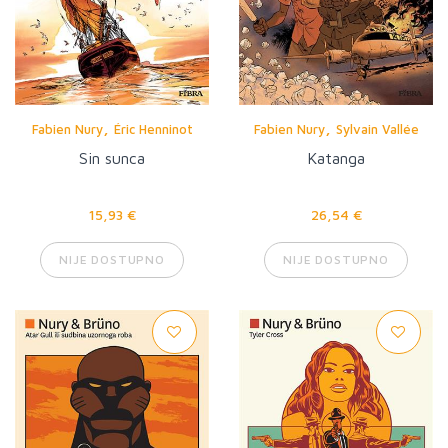
,
,
Fabien Nury
Éric Henninot
Fabien Nury
Sylvain Vallée
Sin sunca
Katanga
15,93 €
26,54 €
NIJE DOSTUPNO
NIJE DOSTUPNO