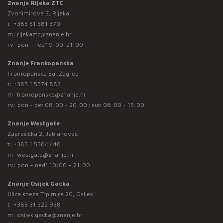
Znanje Rijeka ZTC
Zvonimirova 3, Rijeka
t:
+385 51 581 370
m:
rijekaztc@znanje.hr
rv: pon - ned* 9:00-21:00
Znanje Frankopanska
Frankopanska 5a, Zagreb
t:
+385 1 5574 883
m:
frankopanska@znanje.hr
rv: pon - pet 08:00 - 20:00 ; sub 08:00 - 15:00
Znanje Westgate
Zaprešićka 2, Jablanovec
t:
+385 1 5504 440
m:
westgate@znanje.hr
rv: pon – ned* 10:00 – 21:00
Znanje Osijek Gacka
Ulica kneza Trpimira 20, Osijek
t:
+385 31 322 938
m:
osijek.gacka@znanje.hr