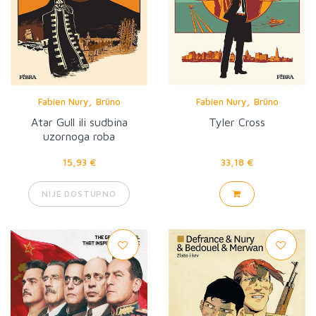
,
,
Fabien Nury
Brüno
Fabien Nury
Brüno
Atar Gull ili sudbina
Tyler Cross
uzornoga roba
15,93 €
33,18 €
NIJE DOSTUPNO