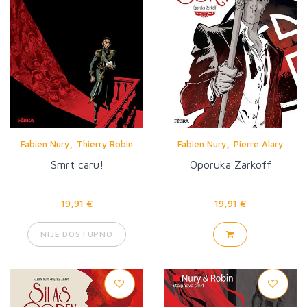
,
,
Fabien Nury
Thierry Robin
Fabien Nury
Pierre Alary
Smrt caru!
Oporuka Zarkoff
19,91 €
19,91 €
NIJE DOSTUPNO