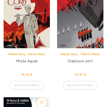
,
,
Fabien Nury
Pierre Alary
Fabien Nury
Thierry Robin
Mreža Aquila
Staljinova smrt
19,91 €
19,91 €
NIJE DOSTUPNO
NIJE DOSTUPNO