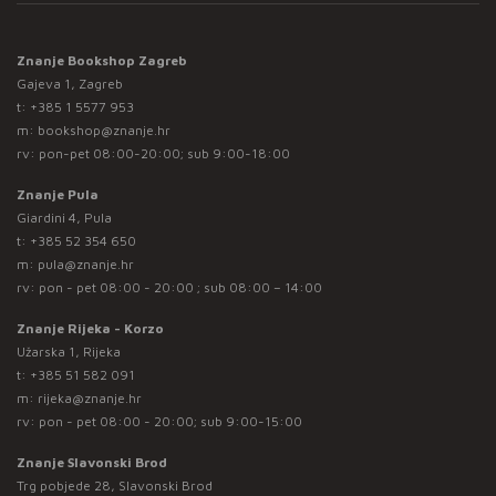
Znanje Bookshop Zagreb
Gajeva 1, Zagreb
t:
+385 1 5577 953
m:
bookshop@znanje.hr
rv: pon-pet 08:00-20:00; sub 9:00-18:00
Znanje Pula
Giardini 4, Pula
t:
+385 52 354 650
m:
pula@znanje.hr
rv: pon - pet 08:00 - 20:00 ; sub 08:00 – 14:00
Znanje Rijeka - Korzo
Užarska 1, Rijeka
t:
+385 51 582 091
m:
rijeka@znanje.hr
rv: pon - pet 08:00 - 20:00; sub 9:00-15:00
Znanje Slavonski Brod
Trg pobjede 28, Slavonski Brod