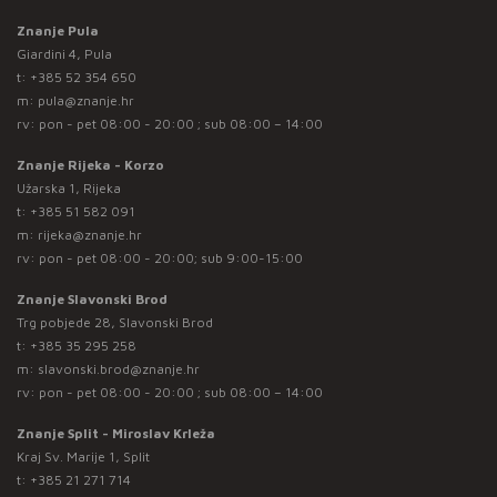
Znanje Pula
Giardini 4, Pula
t:
+385 52 354 650
m:
pula@znanje.hr
rv: pon - pet 08:00 - 20:00 ; sub 08:00 – 14:00
Znanje Rijeka - Korzo
Užarska 1, Rijeka
t:
+385 51 582 091
m:
rijeka@znanje.hr
rv: pon - pet 08:00 - 20:00; sub 9:00-15:00
Znanje Slavonski Brod
Trg pobjede 28, Slavonski Brod
t:
+385 35 295 258
m:
slavonski.brod@znanje.hr
rv: pon - pet 08:00 - 20:00 ; sub 08:00 – 14:00
Znanje Split - Miroslav Krleža
Kraj Sv. Marije 1, Split
t:
+385 21 271 714