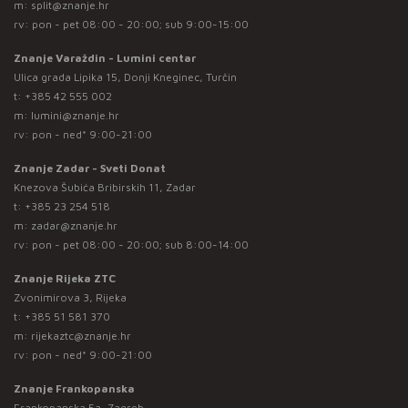
m:
split@znanje.hr
rv: pon - pet 08:00 - 20:00; sub 9:00-15:00
Znanje Varaždin - Lumini centar
Ulica grada Lipika 15, Donji Kneginec, Turčin
t:
+385 42 555 002
m:
lumini@znanje.hr
rv: pon - ned* 9:00-21:00
Znanje Zadar - Sveti Donat
Knezova Šubića Bribirskih 11, Zadar
t:
+385 23 254 518
m:
zadar@znanje.hr
rv: pon - pet 08:00 - 20:00; sub 8:00-14:00
Znanje Rijeka ZTC
Zvonimirova 3, Rijeka
t:
+385 51 581 370
m:
rijekaztc@znanje.hr
rv: pon - ned* 9:00-21:00
Znanje Frankopanska
Frankopanska 5a, Zagreb