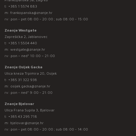
t:
+385 1 5574 883
m:
frankopanska@znanje.hr
rv: pon - pet 08:00 - 20:00 ; sub 08:00 - 15:00
Znanje Westgate
Zaprešićka 2, Jablanovec
t:
+385 1 5504 440
m:
westgate@znanje.hr
rv: pon – ned* 10:00 – 21:00
Znanje Osijek Gacka
Ulica kneza Trpimira 20, Osijek
t:
+385 31 322 938
m:
osijek.gacka@znanje.hr
rv: pon - ned* 9:00 - 21:00
Znanje Bjelovar
Ulica Frana Supila 3, Bjelovar
t:
+385 43 295 718
m:
bjelovar@znanje.hr
rv: pon - pet 08:00 - 20:00 ; sub 08:00 - 14:00