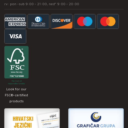
rv: pon -sub 9:00 - 21:00, ned* 9:00 - 20:00
Look for our
FSC®-certified
products