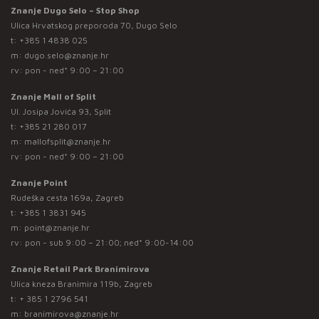
Znanje Dugo Selo – Stop Shop
Ulica Hrvatskog preporoda 70, Dugo Selo
t:
+385 1 4838 025
m:
dugo.selo@znanje.hr
rv: pon - ned* 9:00 – 21:00
Znanje Mall of Split
Ul. Josipa Jovića 93, Split
t:
+385 21 280 017
m:
mallofsplit@znanje.hr
rv: pon - ned* 9:00 – 21:00
Znanje Point
Rudeška cesta 169a, Zagreb
t:
+385 1 3831 945
m:
point@znanje.hr
rv: pon - sub 9:00 – 21:00; ned* 9:00-14:00
Znanje Retail Park Branimirova
Ulica kneza Branimira 119b, Zagreb
t:
+ 385 1 2796 541
m:
branimirova@znanje.hr