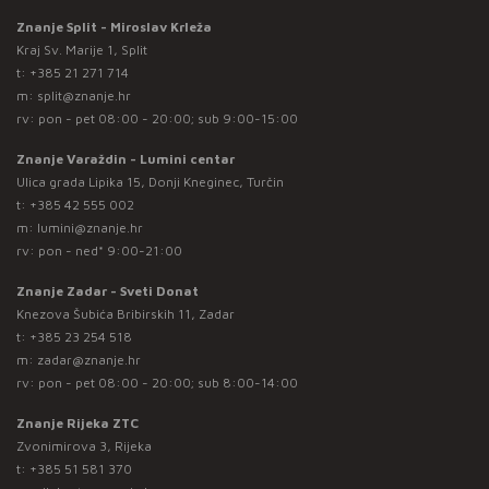
Znanje Split - Miroslav Krleža
Kraj Sv. Marije 1, Split
t:
+385 21 271 714
m:
split@znanje.hr
rv: pon - pet 08:00 - 20:00; sub 9:00-15:00
Znanje Varaždin - Lumini centar
Ulica grada Lipika 15, Donji Kneginec, Turčin
t:
+385 42 555 002
m:
lumini@znanje.hr
rv: pon - ned* 9:00-21:00
Znanje Zadar - Sveti Donat
Knezova Šubića Bribirskih 11, Zadar
t:
+385 23 254 518
m:
zadar@znanje.hr
rv: pon - pet 08:00 - 20:00; sub 8:00-14:00
Znanje Rijeka ZTC
Zvonimirova 3, Rijeka
t:
+385 51 581 370