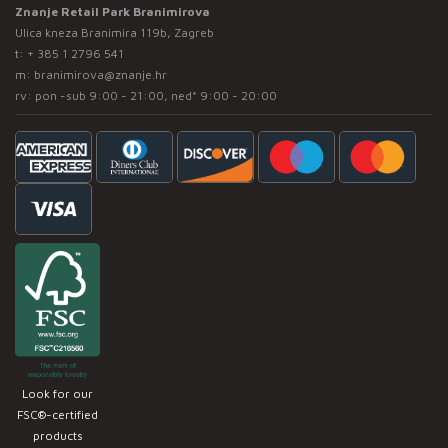
Znanje Retail Park Branimirova
Ulica kneza Branimira 119b, Zagreb
t:
+ 385 1 2796 541
m:
branimirova@znanje.hr
rv: pon -sub 9:00 - 21:00, ned* 9:00 - 20:00
Look for our
FSC®-certified
products