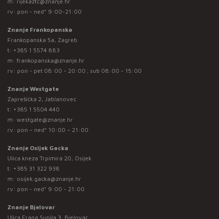
m:
rijekaztc@znanje.hr
rv: pon - ned* 9:00-21:00
Znanje Frankopanska
Frankopanska 5a, Zagreb
t:
+385 1 5574 883
m:
frankopanska@znanje.hr
rv: pon - pet 08:00 - 20:00 ; sub 08:00 - 15:00
Znanje Westgate
Zaprešićka 2, Jablanovec
t:
+385 1 5504 440
m:
westgate@znanje.hr
rv: pon – ned* 10:00 – 21:00
Znanje Osijek Gacka
Ulica kneza Trpimira 20, Osijek
t:
+385 31 322 938
m:
osijek.gacka@znanje.hr
rv: pon - ned* 9:00 - 21:00
Znanje Bjelovar
Ulica Frana Supila 3, Bjelovar