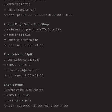
t:
+385 43 295 718
m:
bjelovar@znanje.hr
rv: pon - pet 08:00 - 20:00 ; sub 08:00 - 14:00
Znanje Dugo Selo – Stop Shop
Ulica Hrvatskog preporoda 70, Dugo Selo
t:
+385 1 4838 025
m:
dugo.selo@znanje.hr
rv: pon - ned* 9:00 – 21:00
Znanje Mall of Split
Ul. Josipa Jovića 93, Split
t:
+385 21 280 017
m:
mallofsplit@znanje.hr
rv: pon - ned* 9:00 – 21:00
Znanje Point
Rudeška cesta 169a, Zagreb
t:
+385 1 3831 945
m:
point@znanje.hr
rv: pon - sub 9:00 – 21:00; ned* 9:00-14:00