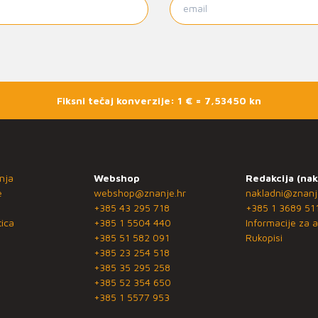
Fiksni tečaj konverzije: 1 € = 7,53450 kn
nja
Webshop
Redakcija (nak
e
webshop@znanje.hr
nakladni@znanj
+385 43 295 718
+385 1 3689 51
ica
+385 1 5504 440
Informacije za a
+385 51 582 091
Rukopisi
+385 23 254 518
+385 35 295 258
+385 52 354 650
+385 1 5577 953