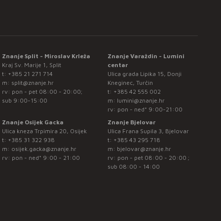
Znanje Split - Miroslav Krleža
Znanje Varaždin - Lumini
Kraj Sv. Marije 1, Split
centar
t:
+385 21 271 714
Ulica grada Lipika 15, Donji
m:
split@znanje.hr
Kneginec, Turčin
rv: pon - pet 08:00 - 20:00;
t:
+385 42 555 002
sub 9:00-15:00
m:
lumini@znanje.hr
rv: pon - ned* 9:00-21:00
Znanje Osijek Gacka
Znanje Bjelovar
Ulica kneza Trpimira 20, Osijek
Ulica Frana Supila 3, Bjelovar
t:
+385 31 322 938
t:
+385 43 295 718
m:
osijek.gacka@znanje.hr
m:
bjelovar@znanje.hr
rv: pon - ned* 9:00 - 21:00
rv: pon - pet 08:00 - 20:00 ;
sub 08:00 - 14:00