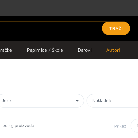
TRAŽI
gračke
Papirnica / Škola
Darovi
Autori
0 od
proizvoda
Prikaz:
10