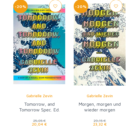
-20%
-20%
Gabrielle Zevin
Gabrielle Zevin
Tomorrow, and
Morgen, morgen und
Tomorrow Spec. Ed.
wieder morgen
25,05 €
29,15 €
20,04 €
23,32 €