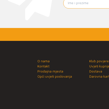
O nama
Klub povjere
Kontakt
Uvjeti kupnj
Prodajna mjesta
Dostava
Opći uvjeti poslovanja
Darovna kart