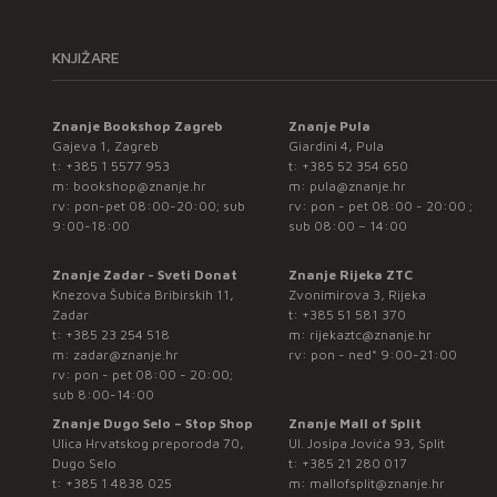
KNJIŽARE
Znanje Bookshop Zagreb
Znanje Pula
Gajeva 1, Zagreb
Giardini 4, Pula
t:
+385 1 5577 953
t:
+385 52 354 650
m:
bookshop@znanje.hr
m:
pula@znanje.hr
rv: pon-pet 08:00-20:00; sub
rv: pon - pet 08:00 - 20:00 ;
9:00-18:00
sub 08:00 – 14:00
Znanje Zadar - Sveti Donat
Znanje Rijeka ZTC
Knezova Šubića Bribirskih 11,
Zvonimirova 3, Rijeka
Zadar
t:
+385 51 581 370
t:
+385 23 254 518
m:
rijekaztc@znanje.hr
m:
zadar@znanje.hr
rv: pon - ned* 9:00-21:00
rv: pon - pet 08:00 - 20:00;
sub 8:00-14:00
Znanje Dugo Selo – Stop Shop
Znanje Mall of Split
Ulica Hrvatskog preporoda 70,
Ul. Josipa Jovića 93, Split
Dugo Selo
t:
+385 21 280 017
t:
+385 1 4838 025
m:
mallofsplit@znanje.hr