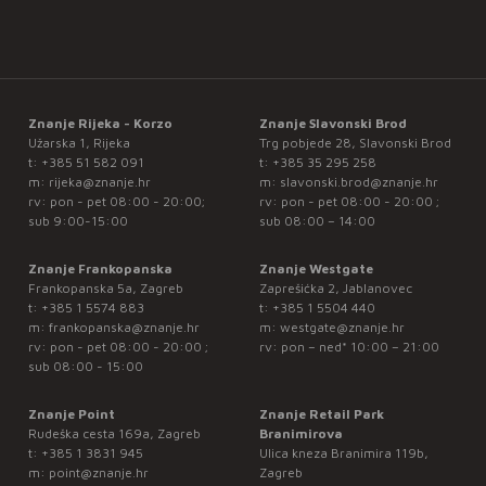
Znanje Rijeka - Korzo
Znanje Slavonski Brod
Užarska 1, Rijeka
Trg pobjede 28, Slavonski Brod
t:
+385 51 582 091
t:
+385 35 295 258
m:
rijeka@znanje.hr
m:
slavonski.brod@znanje.hr
rv: pon - pet 08:00 - 20:00;
rv: pon - pet 08:00 - 20:00 ;
sub 9:00-15:00
sub 08:00 – 14:00
Znanje Frankopanska
Znanje Westgate
Frankopanska 5a, Zagreb
Zaprešićka 2, Jablanovec
t:
+385 1 5574 883
t:
+385 1 5504 440
m:
frankopanska@znanje.hr
m:
westgate@znanje.hr
rv: pon - pet 08:00 - 20:00 ;
rv: pon – ned* 10:00 – 21:00
sub 08:00 - 15:00
Znanje Point
Znanje Retail Park
Rudeška cesta 169a, Zagreb
Branimirova
t:
+385 1 3831 945
Ulica kneza Branimira 119b,
m:
point@znanje.hr
Zagreb