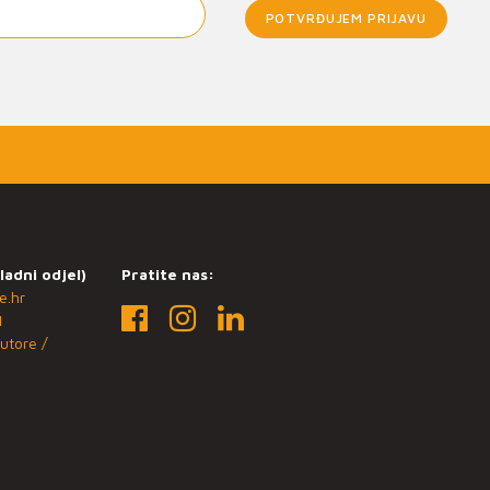
POTVRĐUJEM PRIJAVU
ladni odjel)
Pratite nas:
e.hr
1
utore /