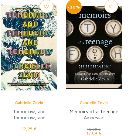
-20%
Gabrielle Zevin
Gabrielle Zevin
Tomorrow, and
Memoirs of a Teenage
Tomorrow, and
Amnesiac
Tomorrow
12,25 €
16,30 €
13,04 €