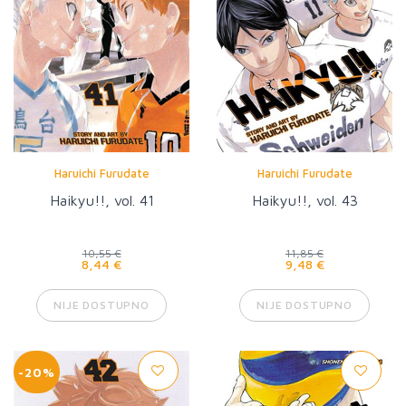
Haruichi Furudate
Haruichi Furudate
Haikyu!!, vol. 41
Haikyu!!, vol. 43
10,55 €
11,85 €
8,44 €
9,48 €
NIJE DOSTUPNO
NIJE DOSTUPNO
-20%