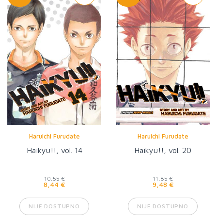
Haruichi Furudate
Haruichi Furudate
Haikyu!!, vol. 14
Haikyu!!, vol. 20
10,55 €
11,85 €
8,44 €
9,48 €
NIJE DOSTUPNO
NIJE DOSTUPNO