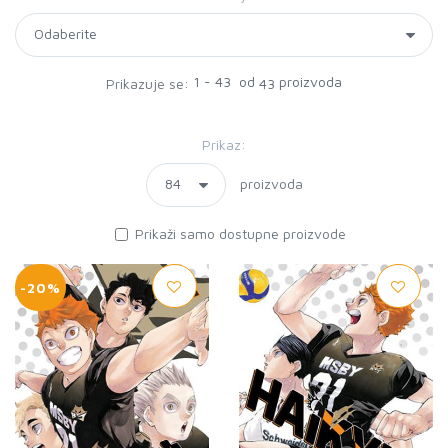
1 - 43 od
proizvoda
Prikazuje se:
43
Prikaz:
proizvoda
Prikaži samo dostupne proizvode
-20%