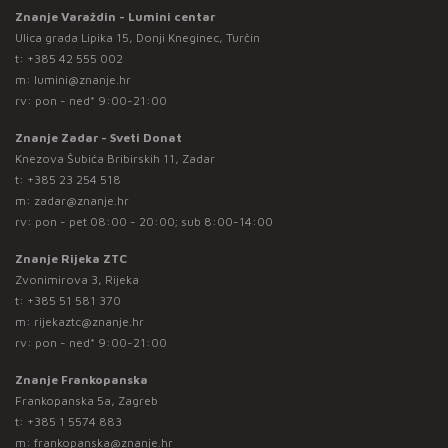
Znanje Varaždin - Lumini centar
Ulica grada Lipika 15, Donji Kneginec, Turčin
t:
+385 42 555 002
m:
lumini@znanje.hr
rv: pon - ned* 9:00-21:00
Znanje Zadar - Sveti Donat
Knezova Šubića Bribirskih 11, Zadar
t:
+385 23 254 518
m:
zadar@znanje.hr
rv: pon - pet 08:00 - 20:00; sub 8:00-14:00
Znanje Rijeka ZTC
Zvonimirova 3, Rijeka
t:
+385 51 581 370
m:
rijekaztc@znanje.hr
rv: pon - ned* 9:00-21:00
Znanje Frankopanska
Frankopanska 5a, Zagreb
t:
+385 1 5574 883
m:
frankopanska@znanje.hr