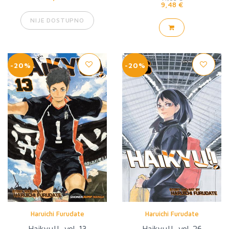
9,48 €
NIJE DOSTUPNO
-20%
-20%
Haruichi Furudate
Haruichi Furudate
Haikyu!!, vol. 13
Haikyu!!, vol. 26