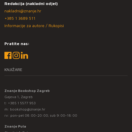
Redakcija (nakladni odjel)
nakladni@znanje.hr
+385 1 3689 511
Informacije za autore / Rukopisi
Pratite nas:
KNJIŽARE
Znanje Bookshop Zagreb
Gajeva 1, Zagreb
t:
+385 1 5577 953
m:
bookshop@znanje.hr
rv: pon-pet 08:00-20:00; sub 9:00-18:00
Znanje Pula