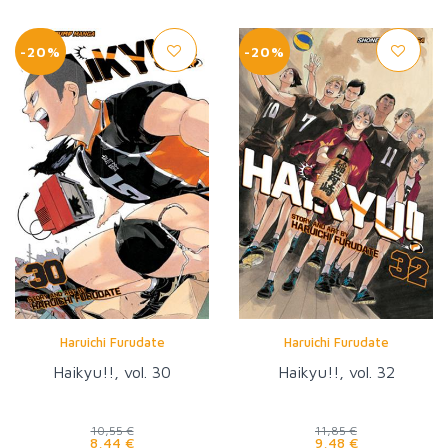
-20%
-20%
Haruichi Furudate
Haruichi Furudate
Haikyu!!, vol. 30
Haikyu!!, vol. 32
10,55 €
11,85 €
8,44 €
9,48 €