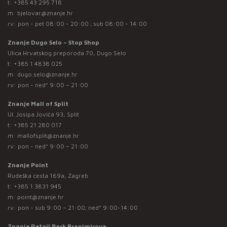
t:
+385 43 295 718
m:
bjelovar@znanje.hr
rv: pon - pet 08:00 - 20:00 ; sub 08:00 - 14:00
Znanje Dugo Selo – Stop Shop
Ulica Hrvatskog preporoda 70, Dugo Selo
t:
+385 1 4838 025
m:
dugo.selo@znanje.hr
rv: pon - ned* 9:00 – 21:00
Znanje Mall of Split
Ul. Josipa Jovića 93, Split
t:
+385 21 280 017
m:
mallofsplit@znanje.hr
rv: pon - ned* 9:00 – 21:00
Znanje Point
Rudeška cesta 169a, Zagreb
t:
+385 1 3831 945
m:
point@znanje.hr
rv: pon - sub 9:00 – 21:00; ned* 9:00-14:00
Znanje Retail Park Branimirova