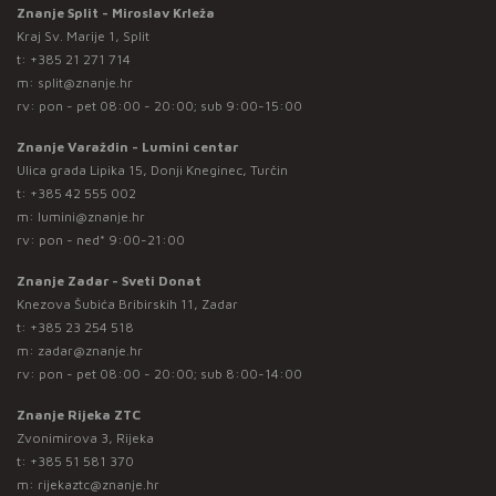
Znanje Split - Miroslav Krleža
Kraj Sv. Marije 1, Split
t:
+385 21 271 714
m:
split@znanje.hr
rv: pon - pet 08:00 - 20:00; sub 9:00-15:00
Znanje Varaždin - Lumini centar
Ulica grada Lipika 15, Donji Kneginec, Turčin
t:
+385 42 555 002
m:
lumini@znanje.hr
rv: pon - ned* 9:00-21:00
Znanje Zadar - Sveti Donat
Knezova Šubića Bribirskih 11, Zadar
t:
+385 23 254 518
m:
zadar@znanje.hr
rv: pon - pet 08:00 - 20:00; sub 8:00-14:00
Znanje Rijeka ZTC
Zvonimirova 3, Rijeka
t:
+385 51 581 370
m:
rijekaztc@znanje.hr