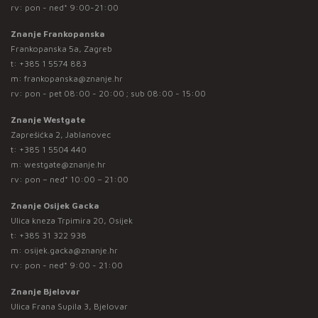
rv: pon - ned* 9:00-21:00
Znanje Frankopanska
Frankopanska 5a, Zagreb
t:
+385 1 5574 883
m:
frankopanska@znanje.hr
rv: pon - pet 08:00 - 20:00 ; sub 08:00 - 15:00
Znanje Westgate
Zaprešićka 2, Jablanovec
t:
+385 1 5504 440
m:
westgate@znanje.hr
rv: pon – ned* 10:00 – 21:00
Znanje Osijek Gacka
Ulica kneza Trpimira 20, Osijek
t:
+385 31 322 938
m:
osijek.gacka@znanje.hr
rv: pon - ned* 9:00 - 21:00
Znanje Bjelovar
Ulica Frana Supila 3, Bjelovar