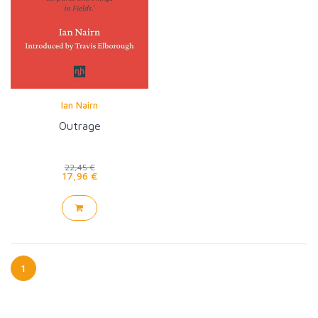
Ian Nairn
Outrage
22,45 €
17,96 €
1