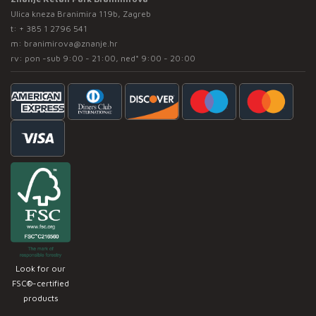
Ulica kneza Branimira 119b, Zagreb
t:
+ 385 1 2796 541
m:
branimirova@znanje.hr
rv: pon -sub 9:00 - 21:00, ned* 9:00 - 20:00
Look for our
FSC®-certified
products