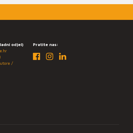
ladni odjel)
Pratite nas:
e.hr
1
utore /