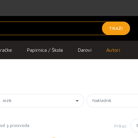
TRAŽI
gračke
Papirnica / Škola
Darovi
Autori
 od
proizvoda
Prikaz:
3