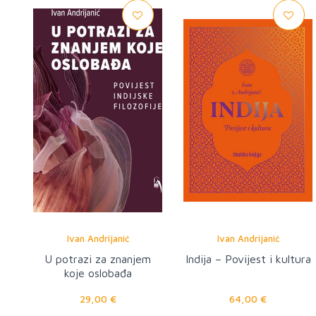
Ivan Andrijanić
Ivan Andrijanić
U potrazi za znanjem
Indija – Povijest i kultura
koje oslobađa
29,00 €
64,00 €