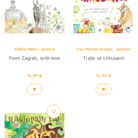
,
Vlatka Marić i Jasmina
Ines Marciuš Kruljac
Jasmina
Kosanović
Kosanović
From Zagreb, with love
Traže se cirkusanti
15,99 €
12,90 €