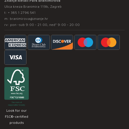
Znanje Retail Park Branimirova
Ulica kneza Branimira 119b, Zagreb
t:
+ 385 1 2796 541
m:
branimirova@znanje.hr
rv: pon -sub 9:00 - 21:00, ned* 9:00 - 20:00
Look for our
FSC®-certified
products