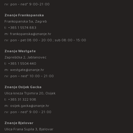
rv: pon - ned* 9:00-21:00
Znanje Frankopanska
Frankopanska 5a, Zagreb
t:
+385 1 5574 883
m:
frankopanska@znanje.hr
rv: pon - pet 08:00 - 20:00 ; sub 08:00 - 15:00
Znanje Westgate
Zaprešićka 2, Jablanovec
t:
+385 1 5504 440
m:
westgate@znanje.hr
rv: pon – ned* 10:00 – 21:00
Znanje Osijek Gacka
Ulica kneza Trpimira 20, Osijek
t:
+385 31 322 938
m:
osijek.gacka@znanje.hr
rv: pon - ned* 9:00 - 21:00
Znanje Bjelovar
Ulica Frana Supila 3, Bjelovar