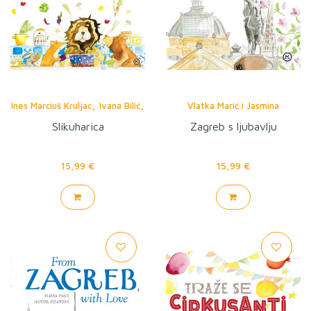
,
,
Ines Marciuš Kruljac
Ivana Bilić
Vlatka Marić i Jasmina
Jasmina Kosanović
Kosanović
Slikuharica
Zagreb s ljubavlju
15,99 €
15,99 €