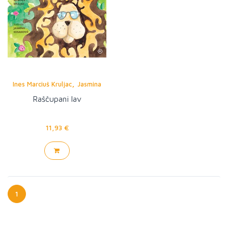
,
Ines Marciuš Kruljac
Jasmina
Kosanović
Raščupani lav
11,93 €
1