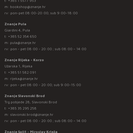
t:
+385 1 5577 953
m:
bookshop@znanje.hr
rv: pon-pet 08:00-20:00; sub 9:00-18:00
Znanje Pula
Giardini 4, Pula
t:
+385 52 354 650
m:
pula@znanje.hr
rv: pon - pet 08:00 - 20:00 ; sub 08:00 – 14:00
Znanje Rijeka - Korzo
Užarska 1, Rijeka
t:
+385 51 582 091
m:
rijeka@znanje.hr
rv: pon - pet 08:00 - 20:00; sub 9:00-15:00
Znanje Slavonski Brod
Trg pobjede 28, Slavonski Brod
t:
+385 35 295 258
m:
slavonski.brod@znanje.hr
rv: pon - pet 08:00 - 20:00 ; sub 08:00 – 14:00
Znanje Split - Miroslav Krleža