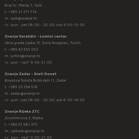
Kraj Sv. Marije 1, Split
t:
+385 21 271 714
m:
split@znanje.hr
rv: pon - pet 08:00 - 20:00; sub 9:00-15:00
Znanje Varaždin - Lumini centar
Ulica grada Lipika 15, Donji Kneginec, Turčin
t:
+385 42 555 002
m:
lumini@znanje.hr
rv: pon - ned* 9:00-21:00
Znanje Zadar - Sveti Donat
Knezova Šubića Bribirskih 11, Zadar
t:
+385 23 254 518
m:
zadar@znanje.hr
rv: pon - pet 08:00 - 20:00; sub 8:00-14:00
Znanje Rijeka ZTC
Zvonimirova 3, Rijeka
t:
+385 51 581 370
m:
rijekaztc@znanje.hr
rv: pon - ned* 9:00-21:00