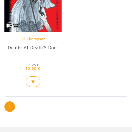
Jill Thompson
Death: At Death'S Door
13,25 €
10,60 €
1