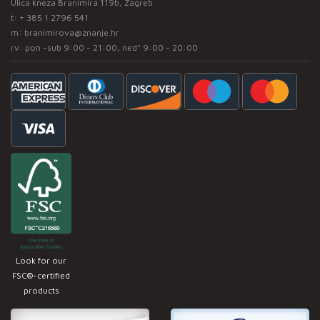
Ulica kneza Branimira 119b, Zagreb
t:
+ 385 1 2796 541
m:
branimirova@znanje.hr
rv: pon -sub 9:00 - 21:00, ned* 9:00 - 20:00
Look for our
FSC®-certified
products