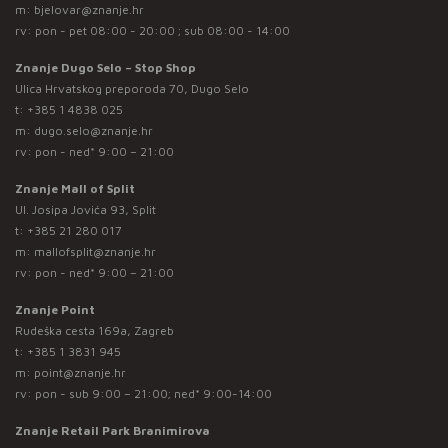
m:
bjelovar@znanje.hr
rv: pon - pet 08:00 - 20:00 ; sub 08:00 - 14:00
Znanje Dugo Selo – Stop Shop
Ulica Hrvatskog preporoda 70, Dugo Selo
t:
+385 1 4838 025
m:
dugo.selo@znanje.hr
rv: pon - ned* 9:00 – 21:00
Znanje Mall of Split
Ul. Josipa Jovića 93, Split
t:
+385 21 280 017
m:
mallofsplit@znanje.hr
rv: pon - ned* 9:00 – 21:00
Znanje Point
Rudeška cesta 169a, Zagreb
t:
+385 1 3831 945
m:
point@znanje.hr
rv: pon - sub 9:00 – 21:00; ned* 9:00-14:00
Znanje Retail Park Branimirova