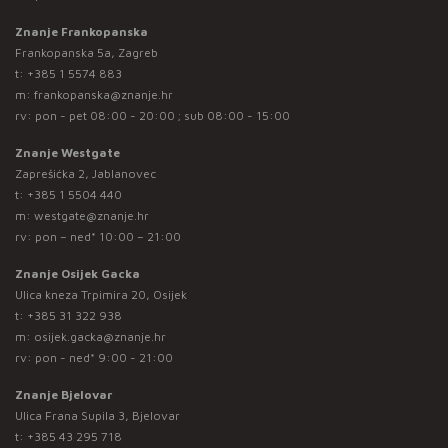
Znanje Frankopanska
Frankopanska 5a, Zagreb
t:
+385 1 5574 883
m:
frankopanska@znanje.hr
rv: pon - pet 08:00 - 20:00 ; sub 08:00 - 15:00
Znanje Westgate
Zaprešićka 2, Jablanovec
t:
+385 1 5504 440
m:
westgate@znanje.hr
rv: pon – ned* 10:00 – 21:00
Znanje Osijek Gacka
Ulica kneza Trpimira 20, Osijek
t:
+385 31 322 938
m:
osijek.gacka@znanje.hr
rv: pon - ned* 9:00 - 21:00
Znanje Bjelovar
Ulica Frana Supila 3, Bjelovar
t:
+385 43 295 718