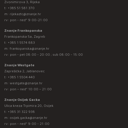
Zvonimirova 3, Rijeka
t:
+385 51 581 370
m:
rijekaztc@znanje.hr
rv: pon - ned* 9:00-21:00
Znanje Frankopanska
Frankopanska 5a, Zagreb
t:
+385 1 5574 883
m:
frankopanska@znanje.hr
rv: pon - pet 08:00 - 20:00 ; sub 08:00 - 15:00
Znanje Westgate
Zaprešićka 2, Jablanovec
t:
+385 1 5504 440
m:
westgate@znanje.hr
rv: pon – ned* 10:00 – 21:00
Znanje Osijek Gacka
Ulica kneza Trpimira 20, Osijek
t:
+385 31 322 938
m:
osijek.gacka@znanje.hr
rv: pon - ned* 9:00 - 21:00