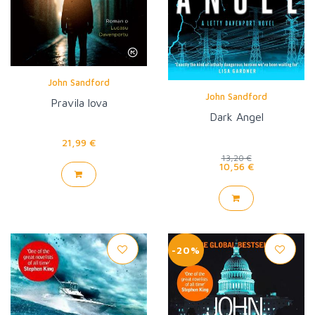
John Sandford
John Sandford
Pravila lova
Dark Angel
21,99 €
13,20 €
10,56 €
-20%