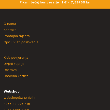
Fiksni tečaj konverzije: 1 € = 7,53450 kn
O nama
Kontakt
Prodajna mjesta
Opći uvjeti poslovanja
Klub povjerenja
Uvjeti kupnje
Dostava
Darovna kartica
Webshop
webshop@znanje.hr
+385 43 295 718
+385 1 5504 440