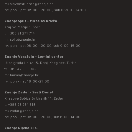
m:
slavonski.brod@znanje.hr
rv: pon - pet 08:00 - 20:00 ; sub 08:00 – 14:00
Znanje Split - Miroslav Krleža
Kraj Sv. Marije 1, Split
t:
+385 21 271 714
m:
split@znanje.hr
rv: pon - pet 08:00 - 20:00; sub 9:00-15:00
Znanje Varaždin - Lumini centar
Ulica grada Lipika 15, Donji Kneginec, Turčin
t:
+385 42 555 002
m:
lumini@znanje.hr
rv: pon - ned* 9:00-21:00
Znanje Zadar - Sveti Donat
Knezova Šubića Bribirskih 11, Zadar
t:
+385 23 254 518
m:
zadar@znanje.hr
rv: pon - pet 08:00 - 20:00; sub 8:00-14:00
Znanje Rijeka ZTC