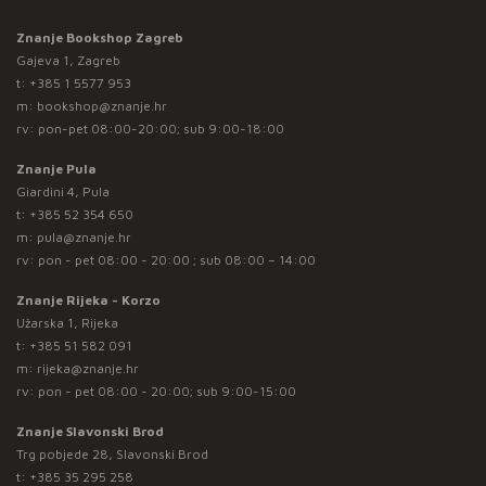
Znanje Bookshop Zagreb
Gajeva 1, Zagreb
t:
+385 1 5577 953
m:
bookshop@znanje.hr
rv: pon-pet 08:00-20:00; sub 9:00-18:00
Znanje Pula
Giardini 4, Pula
t:
+385 52 354 650
m:
pula@znanje.hr
rv: pon - pet 08:00 - 20:00 ; sub 08:00 – 14:00
Znanje Rijeka - Korzo
Užarska 1, Rijeka
t:
+385 51 582 091
m:
rijeka@znanje.hr
rv: pon - pet 08:00 - 20:00; sub 9:00-15:00
Znanje Slavonski Brod
Trg pobjede 28, Slavonski Brod
t:
+385 35 295 258