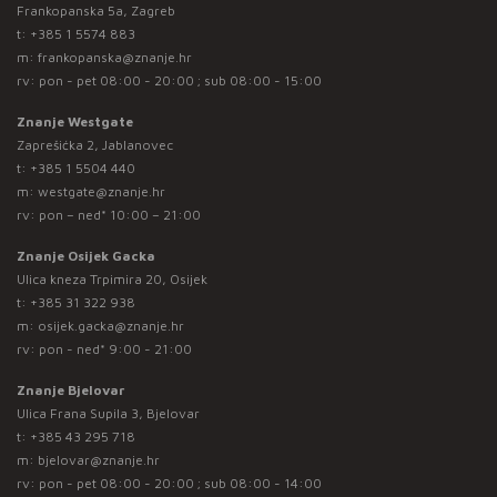
Frankopanska 5a, Zagreb
t:
+385 1 5574 883
m:
frankopanska@znanje.hr
rv: pon - pet 08:00 - 20:00 ; sub 08:00 - 15:00
Znanje Westgate
Zaprešićka 2, Jablanovec
t:
+385 1 5504 440
m:
westgate@znanje.hr
rv: pon – ned* 10:00 – 21:00
Znanje Osijek Gacka
Ulica kneza Trpimira 20, Osijek
t:
+385 31 322 938
m:
osijek.gacka@znanje.hr
rv: pon - ned* 9:00 - 21:00
Znanje Bjelovar
Ulica Frana Supila 3, Bjelovar
t:
+385 43 295 718
m:
bjelovar@znanje.hr
rv: pon - pet 08:00 - 20:00 ; sub 08:00 - 14:00