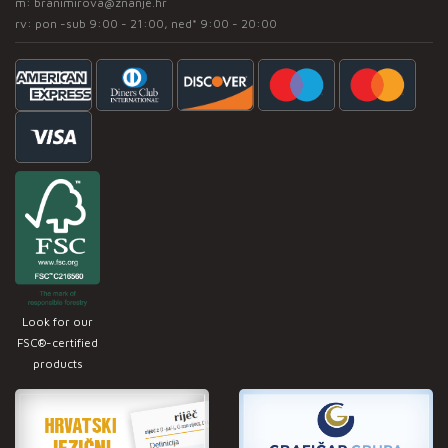
m:
branimirova@znanje.hr
rv: pon -sub 9:00 - 21:00, ned* 9:00 - 20:00
Look for our
FSC®-certified
products