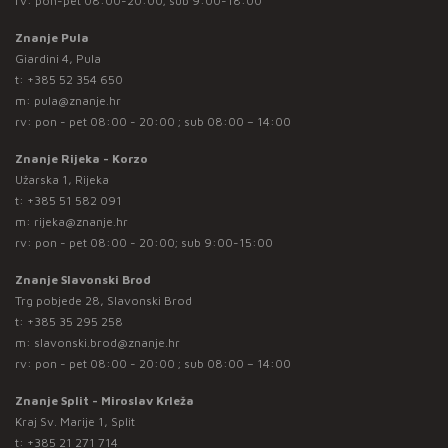
rv: pon-pet 08:00-20:00; sub 9:00-18:00
Znanje Pula
Giardini 4, Pula
t:
+385 52 354 650
m:
pula@znanje.hr
rv: pon - pet 08:00 - 20:00 ; sub 08:00 – 14:00
Znanje Rijeka - Korzo
Užarska 1, Rijeka
t:
+385 51 582 091
m:
rijeka@znanje.hr
rv: pon - pet 08:00 - 20:00; sub 9:00-15:00
Znanje Slavonski Brod
Trg pobjede 28, Slavonski Brod
t:
+385 35 295 258
m:
slavonski.brod@znanje.hr
rv: pon - pet 08:00 - 20:00 ; sub 08:00 – 14:00
Znanje Split - Miroslav Krleža
Kraj Sv. Marije 1, Split
t:
+385 21 271 714