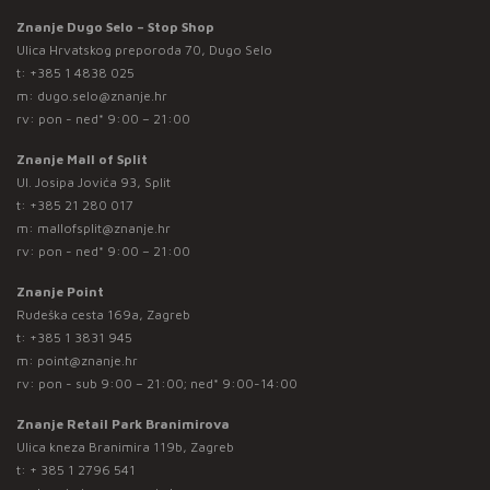
Znanje Dugo Selo – Stop Shop
Ulica Hrvatskog preporoda 70, Dugo Selo
t:
+385 1 4838 025
m:
dugo.selo@znanje.hr
rv: pon - ned* 9:00 – 21:00
Znanje Mall of Split
Ul. Josipa Jovića 93, Split
t:
+385 21 280 017
m:
mallofsplit@znanje.hr
rv: pon - ned* 9:00 – 21:00
Znanje Point
Rudeška cesta 169a, Zagreb
t:
+385 1 3831 945
m:
point@znanje.hr
rv: pon - sub 9:00 – 21:00; ned* 9:00-14:00
Znanje Retail Park Branimirova
Ulica kneza Branimira 119b, Zagreb
t:
+ 385 1 2796 541