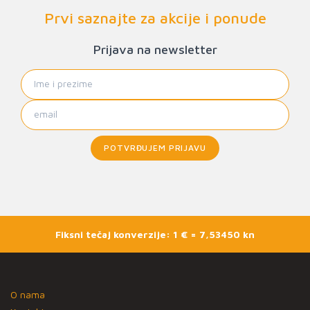
Prvi saznajte za akcije i ponude
Prijava na newsletter
POTVRĐUJEM PRIJAVU
Fiksni tečaj konverzije: 1 € = 7,53450 kn
O nama