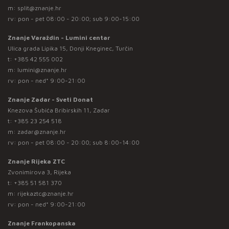
m:
split@znanje.hr
rv: pon - pet 08:00 - 20:00; sub 9:00-15:00
Znanje Varaždin - Lumini centar
Ulica grada Lipika 15, Donji Kneginec, Turčin
t:
+385 42 555 002
m:
lumini@znanje.hr
rv: pon - ned* 9:00-21:00
Znanje Zadar - Sveti Donat
Knezova Šubića Bribirskih 11, Zadar
t:
+385 23 254 518
m:
zadar@znanje.hr
rv: pon - pet 08:00 - 20:00; sub 8:00-14:00
Znanje Rijeka ZTC
Zvonimirova 3, Rijeka
t:
+385 51 581 370
m:
rijekaztc@znanje.hr
rv: pon - ned* 9:00-21:00
Znanje Frankopanska