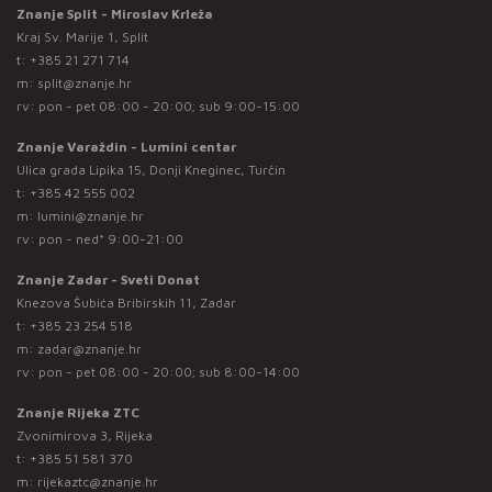
Znanje Split - Miroslav Krleža
Kraj Sv. Marije 1, Split
t:
+385 21 271 714
m:
split@znanje.hr
rv: pon - pet 08:00 - 20:00; sub 9:00-15:00
Znanje Varaždin - Lumini centar
Ulica grada Lipika 15, Donji Kneginec, Turčin
t:
+385 42 555 002
m:
lumini@znanje.hr
rv: pon - ned* 9:00-21:00
Znanje Zadar - Sveti Donat
Knezova Šubića Bribirskih 11, Zadar
t:
+385 23 254 518
m:
zadar@znanje.hr
rv: pon - pet 08:00 - 20:00; sub 8:00-14:00
Znanje Rijeka ZTC
Zvonimirova 3, Rijeka
t:
+385 51 581 370
m:
rijekaztc@znanje.hr