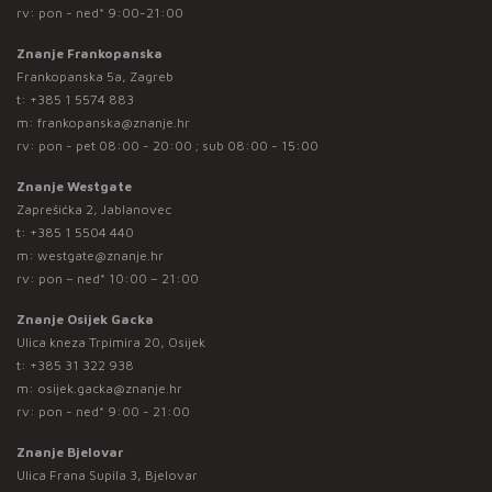
rv: pon - ned* 9:00-21:00
Znanje Frankopanska
Frankopanska 5a, Zagreb
t:
+385 1 5574 883
m:
frankopanska@znanje.hr
rv: pon - pet 08:00 - 20:00 ; sub 08:00 - 15:00
Znanje Westgate
Zaprešićka 2, Jablanovec
t:
+385 1 5504 440
m:
westgate@znanje.hr
rv: pon – ned* 10:00 – 21:00
Znanje Osijek Gacka
Ulica kneza Trpimira 20, Osijek
t:
+385 31 322 938
m:
osijek.gacka@znanje.hr
rv: pon - ned* 9:00 - 21:00
Znanje Bjelovar
Ulica Frana Supila 3, Bjelovar