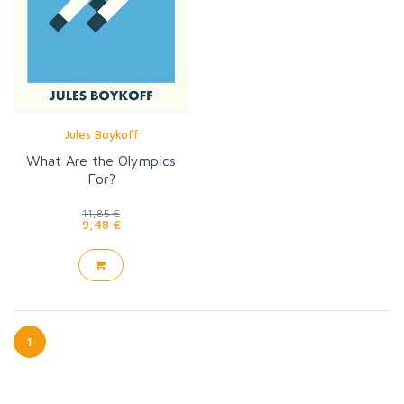
Jules Boykoff
What Are the Olympics
For?
11,85 €
9,48 €
1