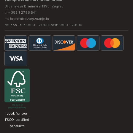
Ulica kneza Branimira 119b, Zagreb
t:
+ 385 1 2796 541
m:
branimirova@znanje.hr
rv: pon -sub 9:00 - 21:00, ned* 9:00 - 20:00
Look for our
FSC®-certified
products