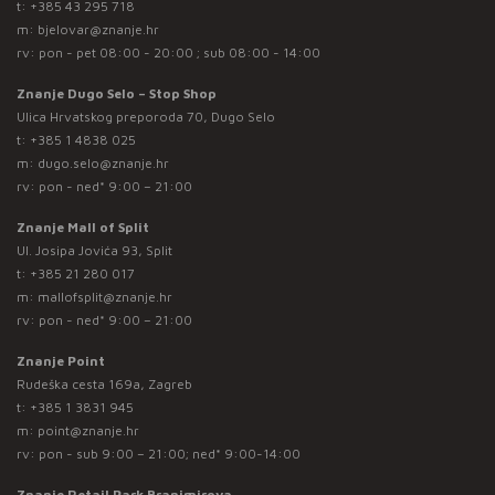
t:
+385 43 295 718
m:
bjelovar@znanje.hr
rv: pon - pet 08:00 - 20:00 ; sub 08:00 - 14:00
Znanje Dugo Selo – Stop Shop
Ulica Hrvatskog preporoda 70, Dugo Selo
t:
+385 1 4838 025
m:
dugo.selo@znanje.hr
rv: pon - ned* 9:00 – 21:00
Znanje Mall of Split
Ul. Josipa Jovića 93, Split
t:
+385 21 280 017
m:
mallofsplit@znanje.hr
rv: pon - ned* 9:00 – 21:00
Znanje Point
Rudeška cesta 169a, Zagreb
t:
+385 1 3831 945
m:
point@znanje.hr
rv: pon - sub 9:00 – 21:00; ned* 9:00-14:00
Znanje Retail Park Branimirova