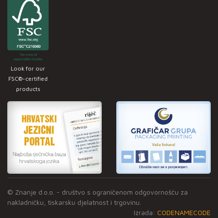
Look for our
FSC®-certified
products
© Znanje d.o.o. - društvo s ograničenom odgovornošću za
nakladničku, tiskarsku djelatnost i trgovinu.
Izrada:
CODENAMECODE