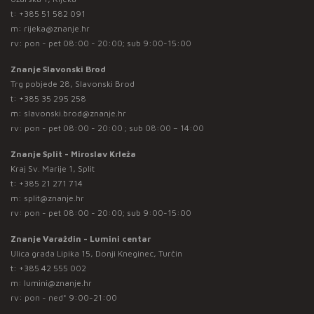
t:
+385 51 582 091
m:
rijeka@znanje.hr
rv: pon - pet 08:00 - 20:00; sub 9:00-15:00
Znanje Slavonski Brod
Trg pobjede 28, Slavonski Brod
t:
+385 35 295 258
m:
slavonski.brod@znanje.hr
rv: pon - pet 08:00 - 20:00 ; sub 08:00 – 14:00
Znanje Split - Miroslav Krleža
Kraj Sv. Marije 1, Split
t:
+385 21 271 714
m:
split@znanje.hr
rv: pon - pet 08:00 - 20:00; sub 9:00-15:00
Znanje Varaždin - Lumini centar
Ulica grada Lipika 15, Donji Kneginec, Turčin
t:
+385 42 555 002
m:
lumini@znanje.hr
rv: pon - ned* 9:00-21:00