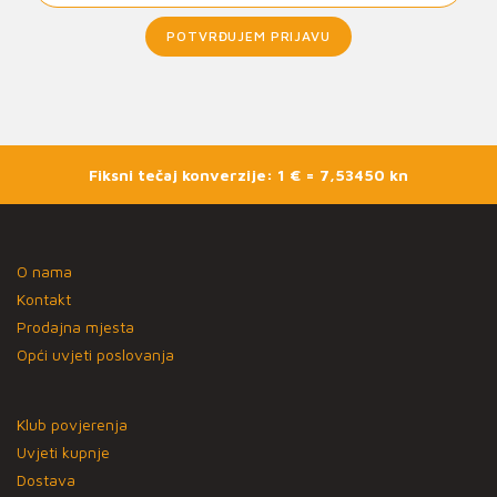
POTVRĐUJEM PRIJAVU
Fiksni tečaj konverzije: 1 € = 7,53450 kn
O nama
Kontakt
Prodajna mjesta
Opći uvjeti poslovanja
Klub povjerenja
Uvjeti kupnje
Dostava