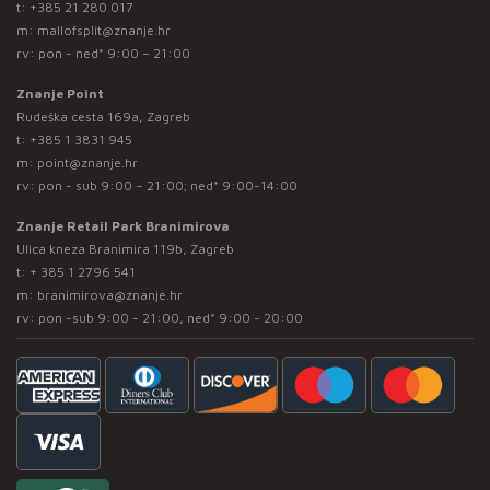
t:
+385 21 280 017
m:
mallofsplit@znanje.hr
rv: pon - ned* 9:00 – 21:00
Znanje Point
Rudeška cesta 169a, Zagreb
t:
+385 1 3831 945
m:
point@znanje.hr
rv: pon - sub 9:00 – 21:00; ned* 9:00-14:00
Znanje Retail Park Branimirova
Ulica kneza Branimira 119b, Zagreb
t:
+ 385 1 2796 541
m:
branimirova@znanje.hr
rv: pon -sub 9:00 - 21:00, ned* 9:00 - 20:00