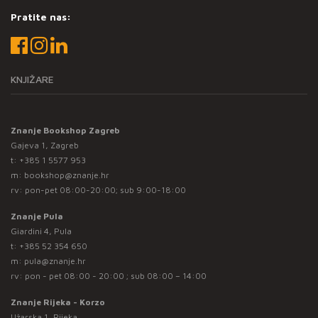
Pratite nas:
KNJIŽARE
Znanje Bookshop Zagreb
Gajeva 1, Zagreb
t:
+385 1 5577 953
m:
bookshop@znanje.hr
rv: pon-pet 08:00-20:00; sub 9:00-18:00
Znanje Pula
Giardini 4, Pula
t:
+385 52 354 650
m:
pula@znanje.hr
rv: pon - pet 08:00 - 20:00 ; sub 08:00 – 14:00
Znanje Rijeka - Korzo
Užarska 1, Rijeka