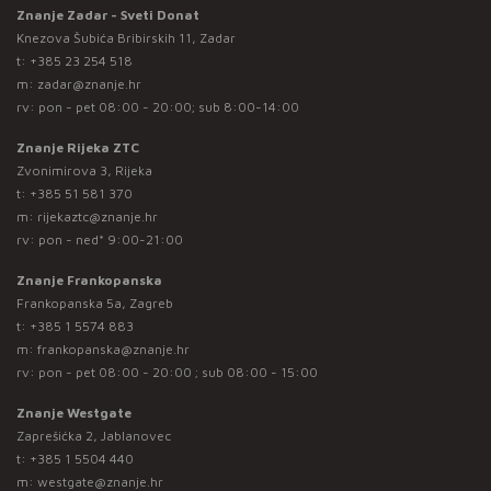
Znanje Zadar - Sveti Donat
Knezova Šubića Bribirskih 11, Zadar
t:
+385 23 254 518
m:
zadar@znanje.hr
rv: pon - pet 08:00 - 20:00; sub 8:00-14:00
Znanje Rijeka ZTC
Zvonimirova 3, Rijeka
t:
+385 51 581 370
m:
rijekaztc@znanje.hr
rv: pon - ned* 9:00-21:00
Znanje Frankopanska
Frankopanska 5a, Zagreb
t:
+385 1 5574 883
m:
frankopanska@znanje.hr
rv: pon - pet 08:00 - 20:00 ; sub 08:00 - 15:00
Znanje Westgate
Zaprešićka 2, Jablanovec
t:
+385 1 5504 440
m:
westgate@znanje.hr