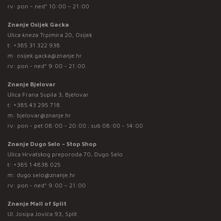
rv: pon – ned* 10:00 – 21:00
Znanje Osijek Gacka
Ulica kneza Trpimira 20, Osijek
t:
+385 31 322 938
m:
osijek.gacka@znanje.hr
rv: pon - ned* 9:00 - 21:00
Znanje Bjelovar
Ulica Frana Supila 3, Bjelovar
t:
+385 43 295 718
m:
bjelovar@znanje.hr
rv: pon - pet 08:00 - 20:00 ; sub 08:00 - 14:00
Znanje Dugo Selo – Stop Shop
Ulica Hrvatskog preporoda 70, Dugo Selo
t:
+385 1 4838 025
m:
dugo.selo@znanje.hr
rv: pon - ned* 9:00 – 21:00
Znanje Mall of Split
Ul. Josipa Jovića 93, Split