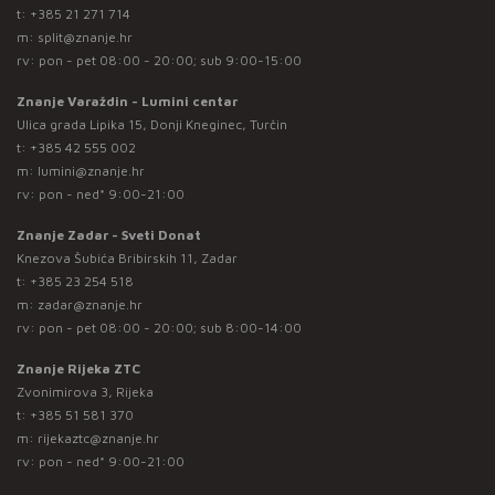
t:
+385 21 271 714
m:
split@znanje.hr
rv: pon - pet 08:00 - 20:00; sub 9:00-15:00
Znanje Varaždin - Lumini centar
Ulica grada Lipika 15, Donji Kneginec, Turčin
t:
+385 42 555 002
m:
lumini@znanje.hr
rv: pon - ned* 9:00-21:00
Znanje Zadar - Sveti Donat
Knezova Šubića Bribirskih 11, Zadar
t:
+385 23 254 518
m:
zadar@znanje.hr
rv: pon - pet 08:00 - 20:00; sub 8:00-14:00
Znanje Rijeka ZTC
Zvonimirova 3, Rijeka
t:
+385 51 581 370
m:
rijekaztc@znanje.hr
rv: pon - ned* 9:00-21:00