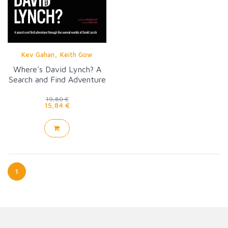
,
Kev Gahan
Keith Gow
Where's David Lynch? A
Search and Find Adventure
19,80 €
15,84 €
1