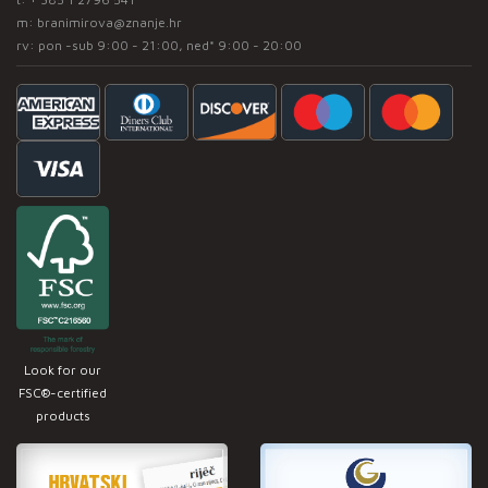
m:
branimirova@znanje.hr
rv: pon -sub 9:00 - 21:00, ned* 9:00 - 20:00
Look for our
FSC®-certified
products