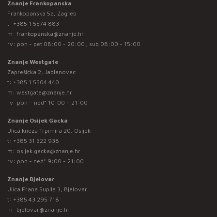
Znanje Frankopanska
Frankopanska 5a, Zagreb
t:
+385 1 5574 883
m:
frankopanska@znanje.hr
rv: pon - pet 08:00 - 20:00 ; sub 08:00 - 15:00
Znanje Westgate
Zaprešićka 2, Jablanovec
t:
+385 1 5504 440
m:
westgate@znanje.hr
rv: pon – ned* 10:00 – 21:00
Znanje Osijek Gacka
Ulica kneza Trpimira 20, Osijek
t:
+385 31 322 938
m:
osijek.gacka@znanje.hr
rv: pon - ned* 9:00 - 21:00
Znanje Bjelovar
Ulica Frana Supila 3, Bjelovar
t:
+385 43 295 718
m:
bjelovar@znanje.hr