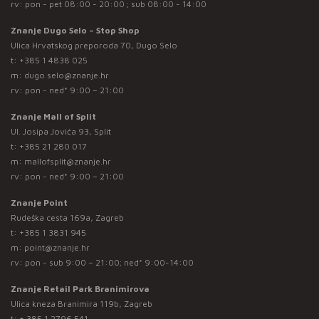
rv: pon - pet 08:00 - 20:00 ; sub 08:00 - 14:00
Znanje Dugo Selo – Stop Shop
Ulica Hrvatskog preporoda 70, Dugo Selo
t:
+385 1 4838 025
m:
dugo.selo@znanje.hr
rv: pon - ned* 9:00 – 21:00
Znanje Mall of Split
Ul. Josipa Jovića 93, Split
t:
+385 21 280 017
m:
mallofsplit@znanje.hr
rv: pon - ned* 9:00 – 21:00
Znanje Point
Rudeška cesta 169a, Zagreb
t:
+385 1 3831 945
m:
point@znanje.hr
rv: pon - sub 9:00 – 21:00; ned* 9:00-14:00
Znanje Retail Park Branimirova
Ulica kneza Branimira 119b, Zagreb
t:
+ 385 1 2796 541