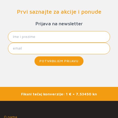
Prvi saznajte za akcije i ponude
Prijava na newsletter
POTVRĐUJEM PRIJAVU
Fiksni tečaj konverzije: 1 € = 7,53450 kn
O nama