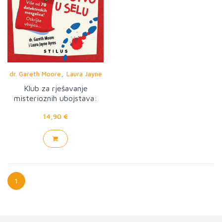
,
dr. Gareth Moore
Laura Jayne
Ayres
Klub za rješavanje
misterioznih ubojstava:
Ubojstvo u selu
14,90 €
1