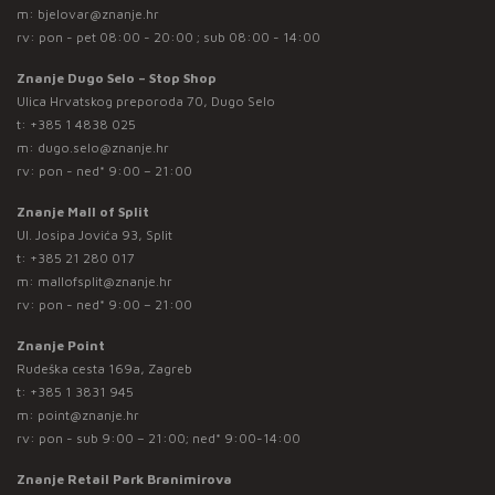
m:
bjelovar@znanje.hr
rv: pon - pet 08:00 - 20:00 ; sub 08:00 - 14:00
Znanje Dugo Selo – Stop Shop
Ulica Hrvatskog preporoda 70, Dugo Selo
t:
+385 1 4838 025
m:
dugo.selo@znanje.hr
rv: pon - ned* 9:00 – 21:00
Znanje Mall of Split
Ul. Josipa Jovića 93, Split
t:
+385 21 280 017
m:
mallofsplit@znanje.hr
rv: pon - ned* 9:00 – 21:00
Znanje Point
Rudeška cesta 169a, Zagreb
t:
+385 1 3831 945
m:
point@znanje.hr
rv: pon - sub 9:00 – 21:00; ned* 9:00-14:00
Znanje Retail Park Branimirova