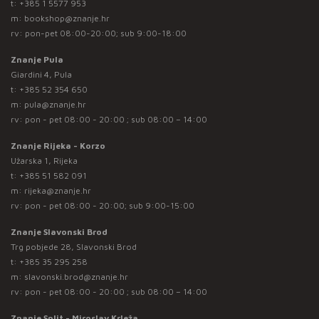
t:
+385 1 5577 953
m:
bookshop@znanje.hr
rv: pon-pet 08:00-20:00; sub 9:00-18:00
Znanje Pula
Giardini 4, Pula
t:
+385 52 354 650
m:
pula@znanje.hr
rv: pon - pet 08:00 - 20:00 ; sub 08:00 – 14:00
Znanje Rijeka - Korzo
Užarska 1, Rijeka
t:
+385 51 582 091
m:
rijeka@znanje.hr
rv: pon - pet 08:00 - 20:00; sub 9:00-15:00
Znanje Slavonski Brod
Trg pobjede 28, Slavonski Brod
t:
+385 35 295 258
m:
slavonski.brod@znanje.hr
rv: pon - pet 08:00 - 20:00 ; sub 08:00 – 14:00
Znanje Split - Miroslav Krleža