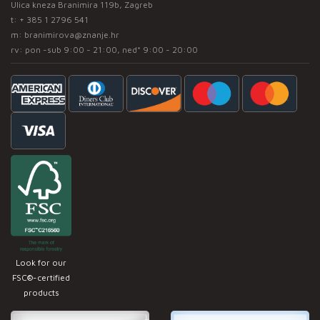
Ulica kneza Branimira 119b, Zagreb
t:
+ 385 1 2796 541
m:
branimirova@znanje.hr
rv: pon -sub 9:00 - 21:00, ned* 9:00 - 20:00
Look for our
FSC®-certified
products