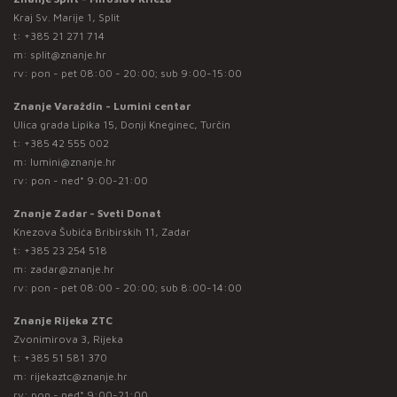
Kraj Sv. Marije 1, Split
t:
+385 21 271 714
m:
split@znanje.hr
rv: pon - pet 08:00 - 20:00; sub 9:00-15:00
Znanje Varaždin - Lumini centar
Ulica grada Lipika 15, Donji Kneginec, Turčin
t:
+385 42 555 002
m:
lumini@znanje.hr
rv: pon - ned* 9:00-21:00
Znanje Zadar - Sveti Donat
Knezova Šubića Bribirskih 11, Zadar
t:
+385 23 254 518
m:
zadar@znanje.hr
rv: pon - pet 08:00 - 20:00; sub 8:00-14:00
Znanje Rijeka ZTC
Zvonimirova 3, Rijeka
t:
+385 51 581 370
m:
rijekaztc@znanje.hr
rv: pon - ned* 9:00-21:00