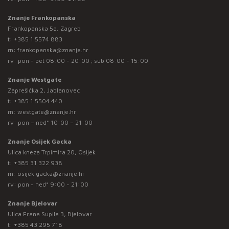
Znanje Frankopanska
Frankopanska 5a, Zagreb
t:
+385 1 5574 883
m:
frankopanska@znanje.hr
rv: pon - pet 08:00 - 20:00 ; sub 08:00 - 15:00
Znanje Westgate
Zaprešićka 2, Jablanovec
t:
+385 1 5504 440
m:
westgate@znanje.hr
rv: pon – ned* 10:00 – 21:00
Znanje Osijek Gacka
Ulica kneza Trpimira 20, Osijek
t:
+385 31 322 938
m:
osijek.gacka@znanje.hr
rv: pon - ned* 9:00 - 21:00
Znanje Bjelovar
Ulica Frana Supila 3, Bjelovar
t:
+385 43 295 718