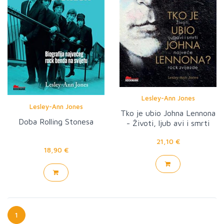
Lesley-Ann Jones
Lesley-Ann Jones
Tko je ubio Johna Lennona
Doba Rolling Stonesa
- Životi, ljub avi i smrti
najveće rock zvijezde
21,10 €
18,90 €
1