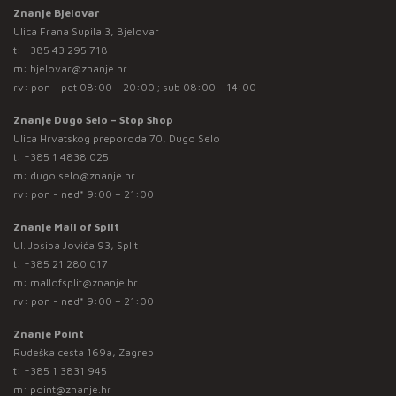
Znanje Bjelovar
Ulica Frana Supila 3, Bjelovar
t:
+385 43 295 718
m:
bjelovar@znanje.hr
rv: pon - pet 08:00 - 20:00 ; sub 08:00 - 14:00
Znanje Dugo Selo – Stop Shop
Ulica Hrvatskog preporoda 70, Dugo Selo
t:
+385 1 4838 025
m:
dugo.selo@znanje.hr
rv: pon - ned* 9:00 – 21:00
Znanje Mall of Split
Ul. Josipa Jovića 93, Split
t:
+385 21 280 017
m:
mallofsplit@znanje.hr
rv: pon - ned* 9:00 – 21:00
Znanje Point
Rudeška cesta 169a, Zagreb
t:
+385 1 3831 945
m:
point@znanje.hr