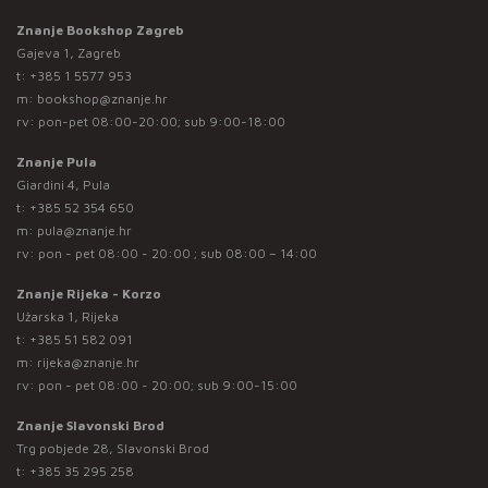
Znanje Bookshop Zagreb
Gajeva 1, Zagreb
t:
+385 1 5577 953
m:
bookshop@znanje.hr
rv: pon-pet 08:00-20:00; sub 9:00-18:00
Znanje Pula
Giardini 4, Pula
t:
+385 52 354 650
m:
pula@znanje.hr
rv: pon - pet 08:00 - 20:00 ; sub 08:00 – 14:00
Znanje Rijeka - Korzo
Užarska 1, Rijeka
t:
+385 51 582 091
m:
rijeka@znanje.hr
rv: pon - pet 08:00 - 20:00; sub 9:00-15:00
Znanje Slavonski Brod
Trg pobjede 28, Slavonski Brod
t:
+385 35 295 258