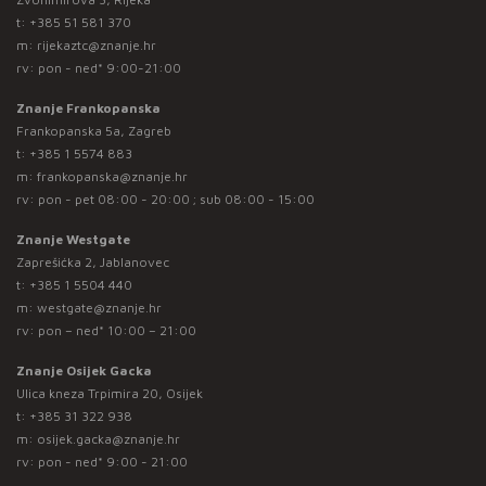
t:
+385 51 581 370
m:
rijekaztc@znanje.hr
rv: pon - ned* 9:00-21:00
Znanje Frankopanska
Frankopanska 5a, Zagreb
t:
+385 1 5574 883
m:
frankopanska@znanje.hr
rv: pon - pet 08:00 - 20:00 ; sub 08:00 - 15:00
Znanje Westgate
Zaprešićka 2, Jablanovec
t:
+385 1 5504 440
m:
westgate@znanje.hr
rv: pon – ned* 10:00 – 21:00
Znanje Osijek Gacka
Ulica kneza Trpimira 20, Osijek
t:
+385 31 322 938
m:
osijek.gacka@znanje.hr
rv: pon - ned* 9:00 - 21:00