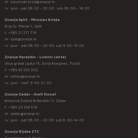
m:
slavonski.brod@znanje.hr
rv: pon - pet 08:00 - 20:00 ; sub 08:00 – 14:00
Znanje Split - Miroslav Krleža
Kraj Sv. Marije 1, Split
t:
+385 21 271 714
m:
split@znanje.hr
rv: pon - pet 08:00 - 20:00; sub 9:00-15:00
Znanje Varaždin - Lumini centar
Ulica grada Lipika 15, Donji Kneginec, Turčin
t:
+385 42 555 002
m:
lumini@znanje.hr
rv: pon - ned* 9:00-21:00
Znanje Zadar - Sveti Donat
Knezova Šubića Bribirskih 11, Zadar
t:
+385 23 254 518
m:
zadar@znanje.hr
rv: pon - pet 08:00 - 20:00; sub 8:00-14:00
Znanje Rijeka ZTC
Zvonimirova 3, Rijeka