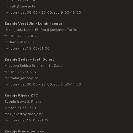
m:
split@znanje.hr
rv: pon - pet 08:00 - 20:00; sub 9:00-15:00
Znanje Varaždin - Lumini centar
Ulica grada Lipika 15, Donji Kneginec, Turčin
t:
+385 42 555 002
m:
lumini@znanje.hr
rv: pon - ned* 9:00-21:00
Znanje Zadar - Sveti Donat
Knezova Šubića Bribirskih 11, Zadar
t:
+385 23 254 518
m:
zadar@znanje.hr
rv: pon - pet 08:00 - 20:00; sub 8:00-14:00
Znanje Rijeka ZTC
Zvonimirova 3, Rijeka
t:
+385 51 581 370
m:
rijekaztc@znanje.hr
rv: pon - ned* 9:00-21:00
Znanje Frankopanska