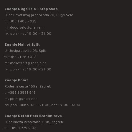
Znanje Dugo Selo – Stop Shop
Ulica Hrvatskog preporoda 70, Dugo Selo
t:
+385 1 4838 025
m:
dugo.selo@znanje.hr
rv: pon - ned* 9:00 – 21:00
Znanje Mall of Split
Ul. Josipa Jovića 93, Split
t:
+385 21 280 017
m:
mallofsplit@znanje.hr
rv: pon - ned* 9:00 – 21:00
Znanje Point
Rudeška cesta 169a, Zagreb
t:
+385 1 3831 945
m:
point@znanje.hr
rv: pon - sub 9:00 – 21:00; ned* 9:00-14:00
Znanje Retail Park Branimirova
Ulica kneza Branimira 119b, Zagreb
t:
+ 385 1 2796 541