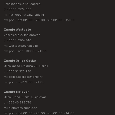
Frankopanska 5a, Zagreb
t:
+385 1 5574 883
m:
frankopanska@znanje.hr
rv: pon - pet 08:00 - 20:00 ; sub 08:00 - 15:00
Znanje Westgate
Zaprešićka 2, Jablanovec
t:
+385 1 5504 440
m:
westgate@znanje.hr
rv: pon – ned* 10:00 – 21:00
Znanje Osijek Gacka
Ulica kneza Trpimira 20, Osijek
t:
+385 31 322 938
m:
osijek.gacka@znanje.hr
rv: pon - ned* 9:00 - 21:00
Znanje Bjelovar
Ulica Frana Supila 3, Bjelovar
t:
+385 43 295 718
m:
bjelovar@znanje.hr
rv: pon - pet 08:00 - 20:00 ; sub 08:00 - 14:00