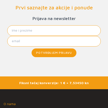
Prvi saznajte za akcije i ponude
Prijava na newsletter
POTVRĐUJEM PRIJAVU
Fiksni tečaj konverzije: 1 € = 7,53450 kn
O nama