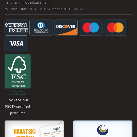
m:
branimirova@znanje.hr
rv: pon -sub 9:00 - 21:00, ned* 9:00 - 20:00
Look for our
FSC®-certified
products