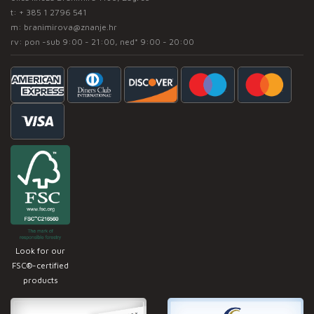
t:
+ 385 1 2796 541
m:
branimirova@znanje.hr
rv: pon -sub 9:00 - 21:00, ned* 9:00 - 20:00
Look for our
FSC®-certified
products