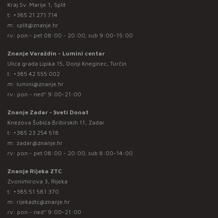
Kraj Sv. Marije 1, Split
t:
+385 21 271 714
m:
split@znanje.hr
rv: pon - pet 08:00 - 20:00; sub 9:00-15:00
Znanje Varaždin - Lumini centar
Ulica grada Lipika 15, Donji Kneginec, Turčin
t:
+385 42 555 002
m:
lumini@znanje.hr
rv: pon - ned* 9:00-21:00
Znanje Zadar - Sveti Donat
Knezova Šubića Bribirskih 11, Zadar
t:
+385 23 254 518
m:
zadar@znanje.hr
rv: pon - pet 08:00 - 20:00; sub 8:00-14:00
Znanje Rijeka ZTC
Zvonimirova 3, Rijeka
t:
+385 51 581 370
m:
rijekaztc@znanje.hr
rv: pon - ned* 9:00-21:00