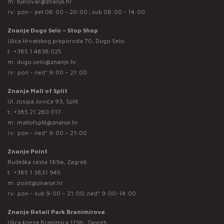
m:
bjelovar@znanje.hr
rv: pon - pet 08:00 - 20:00 ; sub 08:00 - 14:00
Znanje Dugo Selo – Stop Shop
Ulica Hrvatskog preporoda 70, Dugo Selo
t:
+385 1 4838 025
m:
dugo.selo@znanje.hr
rv: pon - ned* 9:00 – 21:00
Znanje Mall of Split
Ul. Josipa Jovića 93, Split
t:
+385 21 280 017
m:
mallofsplit@znanje.hr
rv: pon - ned* 9:00 – 21:00
Znanje Point
Rudeška cesta 169a, Zagreb
t:
+385 1 3831 945
m:
point@znanje.hr
rv: pon - sub 9:00 – 21:00; ned* 9:00-14:00
Znanje Retail Park Branimirova
Ulica kneza Branimira 119b, Zagreb