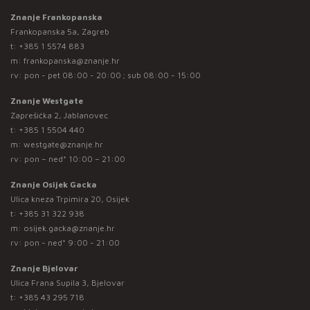
Znanje Frankopanska
Frankopanska 5a, Zagreb
t:
+385 1 5574 883
m:
frankopanska@znanje.hr
rv: pon - pet 08:00 - 20:00 ; sub 08:00 - 15:00
Znanje Westgate
Zaprešićka 2, Jablanovec
t:
+385 1 5504 440
m:
westgate@znanje.hr
rv: pon – ned* 10:00 – 21:00
Znanje Osijek Gacka
Ulica kneza Trpimira 20, Osijek
t:
+385 31 322 938
m:
osijek.gacka@znanje.hr
rv: pon - ned* 9:00 - 21:00
Znanje Bjelovar
Ulica Frana Supila 3, Bjelovar
t:
+385 43 295 718