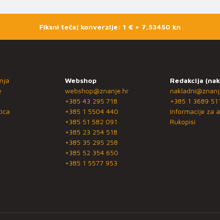
Fiksni tečaj konverzije: 1 € = 7,53450 kn
nja
Webshop
Redakcija (nak
e
webshop@znanje.hr
nakladni@znanj
+385 43 295 718
+385 1 3689 51
ica
+385 1 5504 440
Informacije za a
+385 51 582 091
Rukopisi
+385 23 254 518
+385 35 295 258
+385 52 354 650
+385 1 5577 953