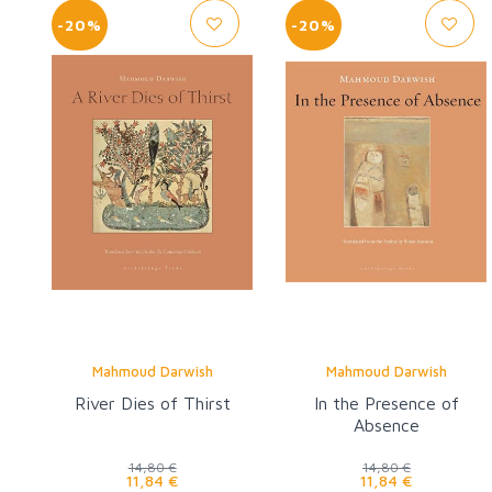
-20%
-20%
Mahmoud Darwish
Mahmoud Darwish
River Dies of Thirst
In the Presence of
Absence
14,80 €
14,80 €
11,84 €
11,84 €