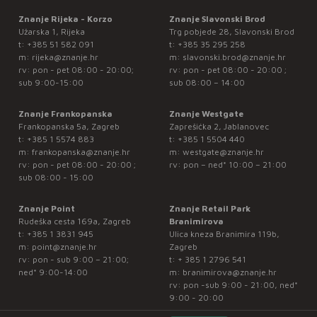
Znanje Rijeka - Korzo
Znanje Slavonski Brod
Užarska 1, Rijeka
Trg pobjede 28, Slavonski Brod
t:
+385 51 582 091
t:
+385 35 295 258
m:
rijeka@znanje.hr
m:
slavonski.brod@znanje.hr
rv: pon - pet 08:00 - 20:00;
rv: pon - pet 08:00 - 20:00 ;
sub 9:00-15:00
sub 08:00 – 14:00
Znanje Frankopanska
Znanje Westgate
Frankopanska 5a, Zagreb
Zaprešićka 2, Jablanovec
t:
+385 1 5574 883
t:
+385 1 5504 440
m:
frankopanska@znanje.hr
m:
westgate@znanje.hr
rv: pon - pet 08:00 - 20:00 ;
rv: pon – ned* 10:00 – 21:00
sub 08:00 - 15:00
Znanje Point
Znanje Retail Park
Rudeška cesta 169a, Zagreb
Branimirova
t:
+385 1 3831 945
Ulica kneza Branimira 119b,
m:
point@znanje.hr
Zagreb
rv: pon - sub 9:00 – 21:00;
t:
+ 385 1 2796 541
ned* 9:00-14:00
m:
branimirova@znanje.hr
rv: pon -sub 9:00 - 21:00, ned*
9:00 - 20:00