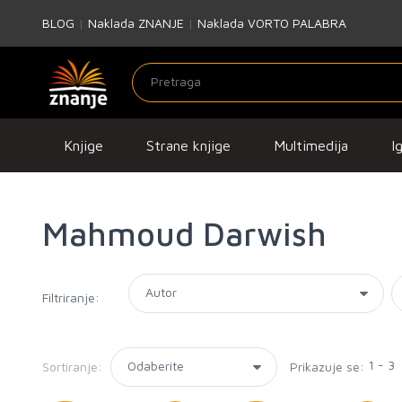
BLOG
|
Naklada ZNANJE
|
Naklada VORTO PALABRA
Knjige
Strane knjige
Multimedija
I
Mahmoud Darwish
Filtriranje:
1 - 3
Sortiranje:
Prikazuje se: