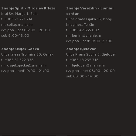
Znanje Split - Miroslav Krleža
Znanje Varaždin - Lumini
Kraj Sv. Marije 1, Split
centar
t:
+385 21 271 714
Ulica grada Lipika 15, Donji
m:
split@znanje.hr
Kneginec, Turčin
rv: pon - pet 08:00 - 20:00;
t:
+385 42 555 002
sub 9:00-15:00
m:
lumini@znanje.hr
rv: pon - ned* 9:00-21:00
Znanje Osijek Gacka
Znanje Bjelovar
Ulica kneza Trpimira 20, Osijek
Ulica Frana Supila 3, Bjelovar
t:
+385 31 322 938
t:
+385 43 295 718
m:
osijek.gacka@znanje.hr
m:
bjelovar@znanje.hr
rv: pon - ned* 9:00 - 21:00
rv: pon - pet 08:00 - 20:00 ;
sub 08:00 - 14:00