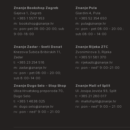
Znanje Bookshop Zagreb
Znanje Pula
Gajeva 1, Zagreb
Giardini 4, Pula
t:
+385 1 5577 953
t:
+385 52 354 650
m:
bookshop@znanje.hr
m:
pula@znanje.hr
rv: pon-pet 08:00-20:00; sub
rv: pon - pet 08:00 - 20:00 ;
9:00-18:00
sub 08:00 – 14:00
Znanje Zadar - Sveti Donat
Znanje Rijeka ZTC
Knezova Šubića Bribirskih 11,
Zvonimirova 3, Rijeka
Zadar
t:
+385 51 581 370
t:
+385 23 254 518
m:
rijekaztc@znanje.hr
m:
zadar@znanje.hr
rv: pon - ned* 9:00-21:00
rv: pon - pet 08:00 - 20:00;
sub 8:00-14:00
Znanje Dugo Selo – Stop Shop
Znanje Mall of Split
Ulica Hrvatskog preporoda 70,
Ul. Josipa Jovića 93, Split
Dugo Selo
t:
+385 21 280 017
t:
+385 1 4838 025
m:
mallofsplit@znanje.hr
m:
dugo.selo@znanje.hr
rv: pon - ned* 9:00 – 21:00
rv: pon - ned* 9:00 – 21:00