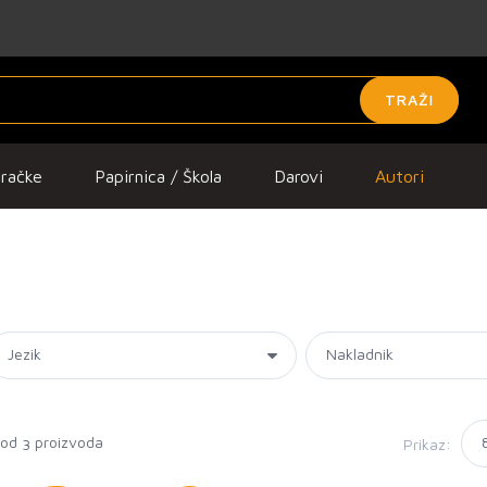
TRAŽI
gračke
Papirnica / Škola
Darovi
Autori
 od
proizvoda
Prikaz:
3