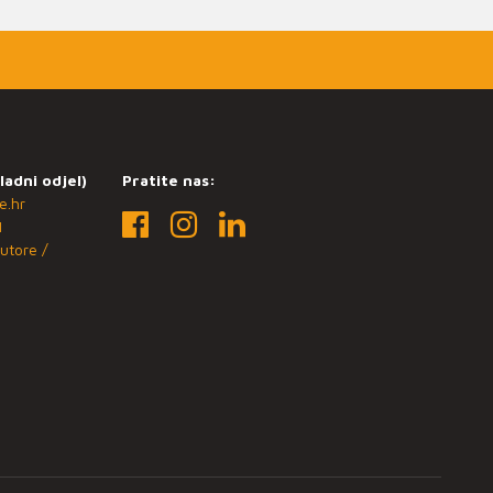
ladni odjel)
Pratite nas:
e.hr
1
utore /