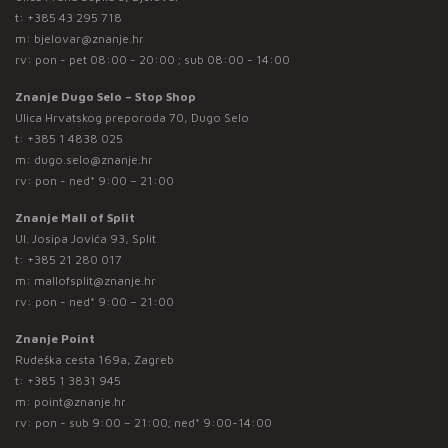
t:
+385 43 295 718
m:
bjelovar@znanje.hr
rv: pon - pet 08:00 - 20:00 ; sub 08:00 - 14:00
Znanje Dugo Selo – Stop Shop
Ulica Hrvatskog preporoda 70, Dugo Selo
t:
+385 1 4838 025
m:
dugo.selo@znanje.hr
rv: pon - ned* 9:00 – 21:00
Znanje Mall of Split
Ul. Josipa Jovića 93, Split
t:
+385 21 280 017
m:
mallofsplit@znanje.hr
rv: pon - ned* 9:00 – 21:00
Znanje Point
Rudeška cesta 169a, Zagreb
t:
+385 1 3831 945
m:
point@znanje.hr
rv: pon - sub 9:00 – 21:00; ned* 9:00-14:00