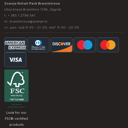
Znanje Retail Park Branimirova
Ulica kneza Branimira 119b, Zagreb
t:
+ 385 1 2796 541
m:
branimirova@znanje.hr
rv: pon -sub 9:00 - 21:00, ned* 9:00 - 20:00
Look for our
FSC®-certified
products