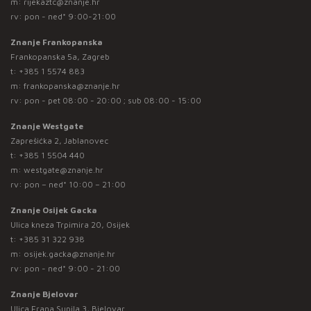
m:
rijekaztc@znanje.hr
rv: pon - ned* 9:00-21:00
Znanje Frankopanska
Frankopanska 5a, Zagreb
t:
+385 1 5574 883
m:
frankopanska@znanje.hr
rv: pon - pet 08:00 - 20:00 ; sub 08:00 - 15:00
Znanje Westgate
Zaprešićka 2, Jablanovec
t:
+385 1 5504 440
m:
westgate@znanje.hr
rv: pon – ned* 10:00 – 21:00
Znanje Osijek Gacka
Ulica kneza Trpimira 20, Osijek
t:
+385 31 322 938
m:
osijek.gacka@znanje.hr
rv: pon - ned* 9:00 - 21:00
Znanje Bjelovar
Ulica Frana Supila 3, Bjelovar