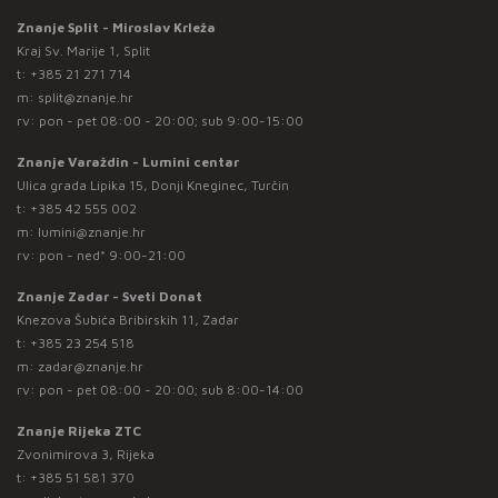
Znanje Split - Miroslav Krleža
Kraj Sv. Marije 1, Split
t:
+385 21 271 714
m:
split@znanje.hr
rv: pon - pet 08:00 - 20:00; sub 9:00-15:00
Znanje Varaždin - Lumini centar
Ulica grada Lipika 15, Donji Kneginec, Turčin
t:
+385 42 555 002
m:
lumini@znanje.hr
rv: pon - ned* 9:00-21:00
Znanje Zadar - Sveti Donat
Knezova Šubića Bribirskih 11, Zadar
t:
+385 23 254 518
m:
zadar@znanje.hr
rv: pon - pet 08:00 - 20:00; sub 8:00-14:00
Znanje Rijeka ZTC
Zvonimirova 3, Rijeka
t:
+385 51 581 370