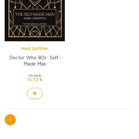
Mark Griffiths
Doctor Who 80s: Self-
Made Man
17,15 €
13,72 €
1