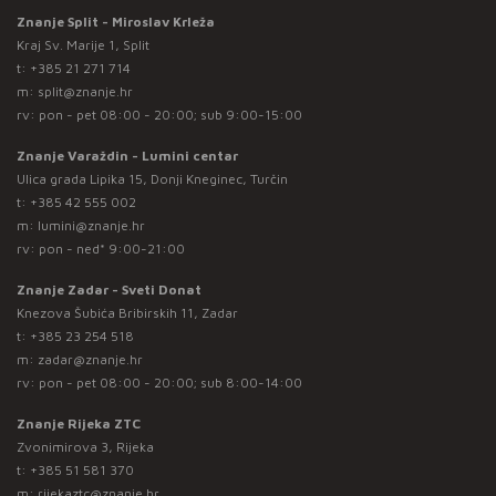
Znanje Split - Miroslav Krleža
Kraj Sv. Marije 1, Split
t:
+385 21 271 714
m:
split@znanje.hr
rv: pon - pet 08:00 - 20:00; sub 9:00-15:00
Znanje Varaždin - Lumini centar
Ulica grada Lipika 15, Donji Kneginec, Turčin
t:
+385 42 555 002
m:
lumini@znanje.hr
rv: pon - ned* 9:00-21:00
Znanje Zadar - Sveti Donat
Knezova Šubića Bribirskih 11, Zadar
t:
+385 23 254 518
m:
zadar@znanje.hr
rv: pon - pet 08:00 - 20:00; sub 8:00-14:00
Znanje Rijeka ZTC
Zvonimirova 3, Rijeka
t:
+385 51 581 370
m:
rijekaztc@znanje.hr