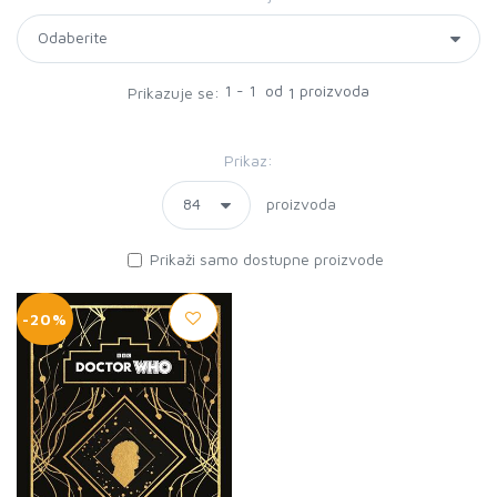
1 - 1 od
proizvoda
Prikazuje se:
1
Prikaz:
proizvoda
Prikaži samo dostupne proizvode
-20%