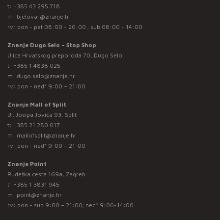
t:
+385 43 295 718
m:
bjelovar@znanje.hr
rv: pon - pet 08:00 - 20:00 ; sub 08:00 - 14:00
Znanje Dugo Selo – Stop Shop
Ulica Hrvatskog preporoda 70, Dugo Selo
t:
+385 1 4838 025
m:
dugo.selo@znanje.hr
rv: pon - ned* 9:00 – 21:00
Znanje Mall of Split
Ul. Josipa Jovića 93, Split
t:
+385 21 280 017
m:
mallofsplit@znanje.hr
rv: pon - ned* 9:00 – 21:00
Znanje Point
Rudeška cesta 169a, Zagreb
t:
+385 1 3831 945
m:
point@znanje.hr
rv: pon - sub 9:00 – 21:00; ned* 9:00-14:00