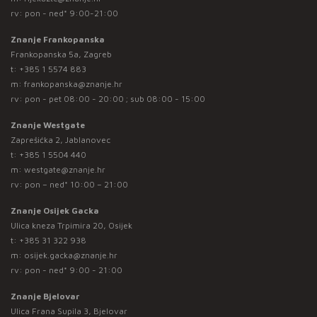
rv: pon - ned* 9:00-21:00
Znanje Frankopanska
Frankopanska 5a, Zagreb
t:
+385 1 5574 883
m:
frankopanska@znanje.hr
rv: pon - pet 08:00 - 20:00 ; sub 08:00 - 15:00
Znanje Westgate
Zaprešićka 2, Jablanovec
t:
+385 1 5504 440
m:
westgate@znanje.hr
rv: pon – ned* 10:00 – 21:00
Znanje Osijek Gacka
Ulica kneza Trpimira 20, Osijek
t:
+385 31 322 938
m:
osijek.gacka@znanje.hr
rv: pon - ned* 9:00 - 21:00
Znanje Bjelovar
Ulica Frana Supila 3, Bjelovar