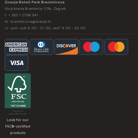
Znanje Retail Park Branimirova
Ulica kneza Branimira 119b, Zagreb
t:
+ 385 1 2796 541
m:
branimirova@znanje.hr
rv: pon -sub 9:00 - 21:00, ned* 9:00 - 20:00
Look for our
FSC®-certified
products