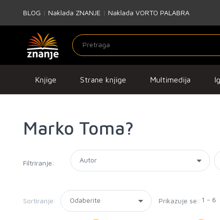
BLOG
|
Naklada ZNANJE
|
Naklada VORTO PALABRA
Knjige
Strane knjige
Multimedija
I
Marko Toma?
Filtriranje:
1 - 6
Sortiranje:
Prikazuje se: