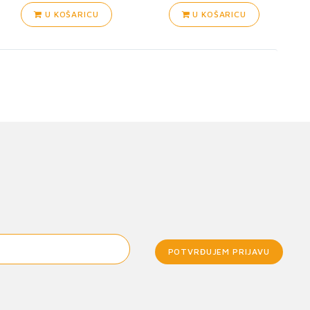
U KOŠARICU
U KOŠARICU
POTVRĐUJEM PRIJAVU