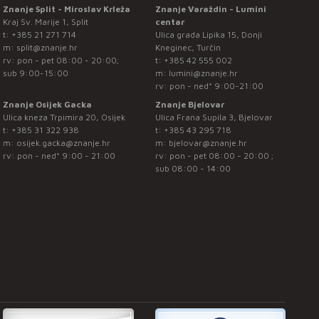
Znanje Split - Miroslav Krleža
Znanje Varaždin - Lumini
Kraj Sv. Marije 1, Split
centar
t:
+385 21 271 714
Ulica grada Lipika 15, Donji
m:
split@znanje.hr
Kneginec, Turčin
rv: pon - pet 08:00 - 20:00;
t:
+385 42 555 002
sub 9:00-15:00
m:
lumini@znanje.hr
rv: pon - ned* 9:00-21:00
Znanje Osijek Gacka
Znanje Bjelovar
Ulica kneza Trpimira 20, Osijek
Ulica Frana Supila 3, Bjelovar
t:
+385 31 322 938
t:
+385 43 295 718
m:
osijek.gacka@znanje.hr
m:
bjelovar@znanje.hr
rv: pon - ned* 9:00 - 21:00
rv: pon - pet 08:00 - 20:00 ;
sub 08:00 - 14:00