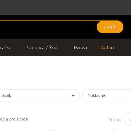
TRAŽI
gračke
Papirnica / Škola
Darovi
Autori
 od
proizvoda
Prikaz:
6