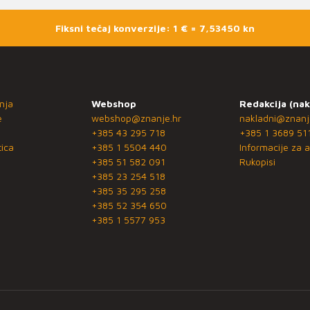
Fiksni tečaj konverzije: 1 € = 7,53450 kn
nja
Webshop
Redakcija (nak
e
webshop@znanje.hr
nakladni@znanj
+385 43 295 718
+385 1 3689 51
ica
+385 1 5504 440
Informacije za a
+385 51 582 091
Rukopisi
+385 23 254 518
+385 35 295 258
+385 52 354 650
+385 1 5577 953