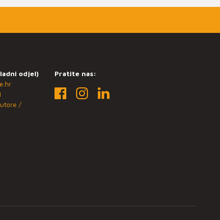
ladni odjel)
Pratite nas:
e.hr
1
utore /