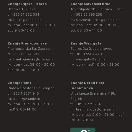
Znanje Rijeka - Korzo
Znanje Slavonski Brod
Užarska 1, Rijeka
Trg pobjede 28, Slavonski Brod
t:
+385 51 582 091
t:
+385 35 295 258
m:
rijeka@znanje.hr
m:
slavonski.brod@znanje.hr
rv: pon - pet 08:00 - 20:00;
rv: pon - pet 08:00 - 20:00 ;
sub 9:00-15:00
sub 08:00 – 14:00
Znanje Frankopanska
Znanje Westgate
Frankopanska 5a, Zagreb
Zaprešićka 2, Jablanovec
t:
+385 1 5574 883
t:
+385 1 5504 440
m:
frankopanska@znanje.hr
m:
westgate@znanje.hr
rv: pon - pet 08:00 - 20:00 ;
rv: pon – ned* 10:00 – 21:00
sub 08:00 - 15:00
Znanje Point
Znanje Retail Park
Rudeška cesta 169a, Zagreb
Branimirova
t:
+385 1 3831 945
Ulica kneza Branimira 119b,
m:
point@znanje.hr
Zagreb
rv: pon - sub 9:00 – 21:00;
t:
+ 385 1 2796 541
ned* 9:00-14:00
m:
branimirova@znanje.hr
rv: pon -sub 9:00 - 21:00, ned*
9:00 - 20:00