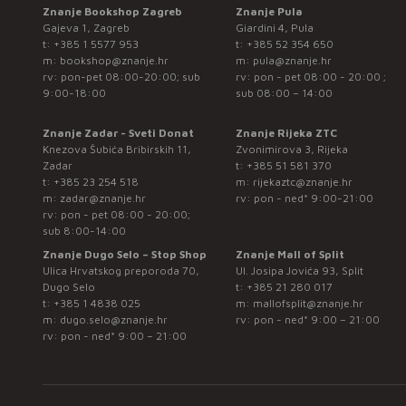
Znanje Bookshop Zagreb
Znanje Pula
Gajeva 1, Zagreb
Giardini 4, Pula
t:
+385 1 5577 953
t:
+385 52 354 650
m:
bookshop@znanje.hr
m:
pula@znanje.hr
rv: pon-pet 08:00-20:00; sub
rv: pon - pet 08:00 - 20:00 ;
9:00-18:00
sub 08:00 – 14:00
Znanje Zadar - Sveti Donat
Znanje Rijeka ZTC
Knezova Šubića Bribirskih 11,
Zvonimirova 3, Rijeka
Zadar
t:
+385 51 581 370
t:
+385 23 254 518
m:
rijekaztc@znanje.hr
m:
zadar@znanje.hr
rv: pon - ned* 9:00-21:00
rv: pon - pet 08:00 - 20:00;
sub 8:00-14:00
Znanje Dugo Selo – Stop Shop
Znanje Mall of Split
Ulica Hrvatskog preporoda 70,
Ul. Josipa Jovića 93, Split
Dugo Selo
t:
+385 21 280 017
t:
+385 1 4838 025
m:
mallofsplit@znanje.hr
m:
dugo.selo@znanje.hr
rv: pon - ned* 9:00 – 21:00
rv: pon - ned* 9:00 – 21:00