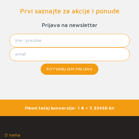
Prvi saznajte za akcije i ponude
Prijava na newsletter
POTVRĐUJEM PRIJAVU
Fiksni tečaj konverzije: 1 € = 7,53450 kn
O nama