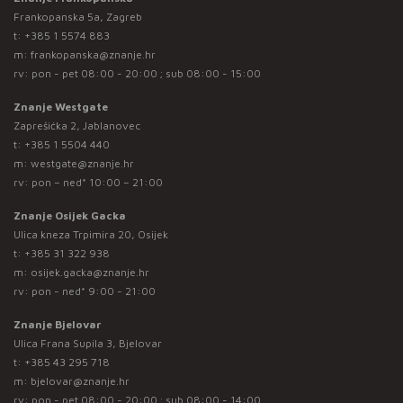
Frankopanska 5a, Zagreb
t:
+385 1 5574 883
m:
frankopanska@znanje.hr
rv: pon - pet 08:00 - 20:00 ; sub 08:00 - 15:00
Znanje Westgate
Zaprešićka 2, Jablanovec
t:
+385 1 5504 440
m:
westgate@znanje.hr
rv: pon – ned* 10:00 – 21:00
Znanje Osijek Gacka
Ulica kneza Trpimira 20, Osijek
t:
+385 31 322 938
m:
osijek.gacka@znanje.hr
rv: pon - ned* 9:00 - 21:00
Znanje Bjelovar
Ulica Frana Supila 3, Bjelovar
t:
+385 43 295 718
m:
bjelovar@znanje.hr
rv: pon - pet 08:00 - 20:00 ; sub 08:00 - 14:00