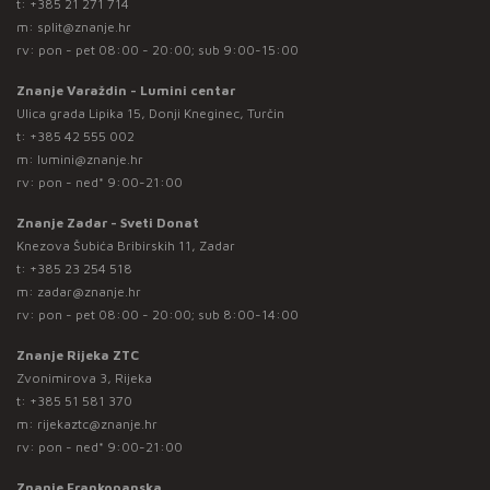
t:
+385 21 271 714
m:
split@znanje.hr
rv: pon - pet 08:00 - 20:00; sub 9:00-15:00
Znanje Varaždin - Lumini centar
Ulica grada Lipika 15, Donji Kneginec, Turčin
t:
+385 42 555 002
m:
lumini@znanje.hr
rv: pon - ned* 9:00-21:00
Znanje Zadar - Sveti Donat
Knezova Šubića Bribirskih 11, Zadar
t:
+385 23 254 518
m:
zadar@znanje.hr
rv: pon - pet 08:00 - 20:00; sub 8:00-14:00
Znanje Rijeka ZTC
Zvonimirova 3, Rijeka
t:
+385 51 581 370
m:
rijekaztc@znanje.hr
rv: pon - ned* 9:00-21:00
Znanje Frankopanska