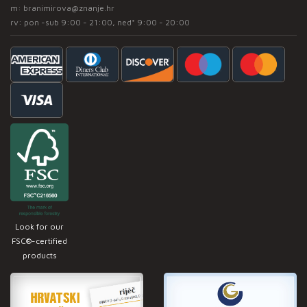
m:
branimirova@znanje.hr
rv: pon -sub 9:00 - 21:00, ned* 9:00 - 20:00
Look for our
FSC®-certified
products