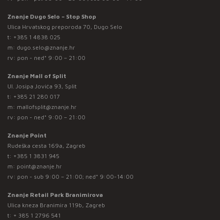
Znanje Dugo Selo – Stop Shop
Ulica Hrvatskog preporoda 70, Dugo Selo
t:
+385 1 4838 025
m:
dugo.selo@znanje.hr
rv: pon - ned* 9:00 – 21:00
Znanje Mall of Split
Ul. Josipa Jovića 93, Split
t:
+385 21 280 017
m:
mallofsplit@znanje.hr
rv: pon - ned* 9:00 – 21:00
Znanje Point
Rudeška cesta 169a, Zagreb
t:
+385 1 3831 945
m:
point@znanje.hr
rv: pon - sub 9:00 – 21:00; ned* 9:00-14:00
Znanje Retail Park Branimirova
Ulica kneza Branimira 119b, Zagreb
t:
+ 385 1 2796 541