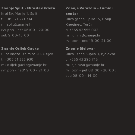
Znanje Split - Miroslav Krleža
Znanje Varaždin - Lumini
Kraj Sv. Marije 1, Split
centar
t:
+385 21 271 714
Ulica grada Lipika 15, Donji
m:
split@znanje.hr
Kneginec, Turčin
rv: pon - pet 08:00 - 20:00;
t:
+385 42 555 002
sub 9:00-15:00
m:
lumini@znanje.hr
rv: pon - ned* 9:00-21:00
Znanje Osijek Gacka
Znanje Bjelovar
Ulica kneza Trpimira 20, Osijek
Ulica Frana Supila 3, Bjelovar
t:
+385 31 322 938
t:
+385 43 295 718
m:
osijek.gacka@znanje.hr
m:
bjelovar@znanje.hr
rv: pon - ned* 9:00 - 21:00
rv: pon - pet 08:00 - 20:00 ;
sub 08:00 - 14:00