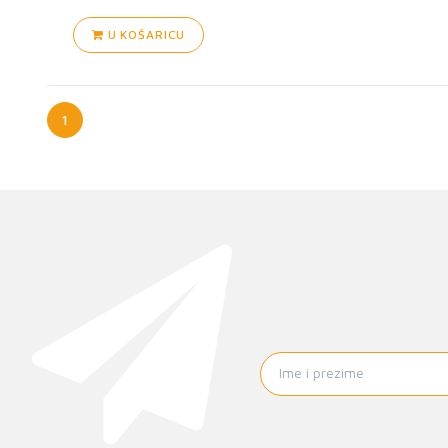
U KOŠARICU
1