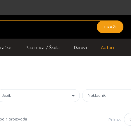
TRAŽI
gračke
Papirnica / Škola
Darovi
Autori
 od
proizvoda
Prikaz:
1