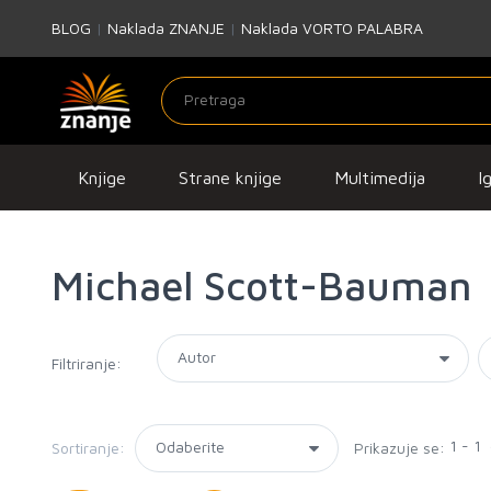
BLOG
|
Naklada ZNANJE
|
Naklada VORTO PALABRA
Knjige
Strane knjige
Multimedija
I
Michael Scott-Bauman
Filtriranje:
1 - 1
Sortiranje:
Prikazuje se: