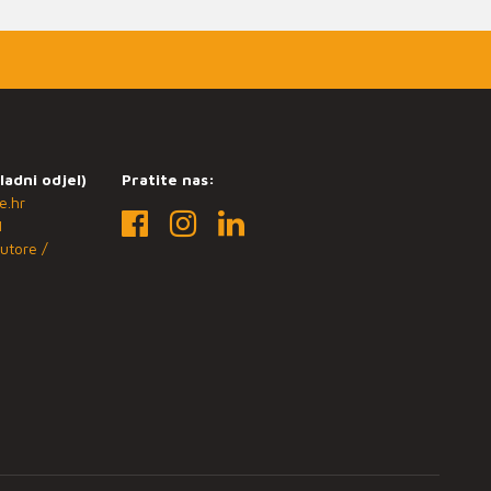
ladni odjel)
Pratite nas:
e.hr
1
utore /