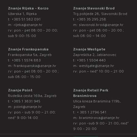
Znanje Rijeka - Korzo
Znanje Slavonski Brod
Užarska 1, Rijeka
Trg pobjede 28, Slavonski Brod
t:
+385 51 582 091
t:
+385 35 295 258
m:
rijeka@znanje.hr
m:
slavonski.brod@znanje.hr
rv: pon - pet 08:00 - 20:00;
rv: pon - pet 08:00 - 20:00 ;
sub 9:00-15:00
sub 08:00 – 14:00
Znanje Frankopanska
Znanje Westgate
Frankopanska 5a, Zagreb
Zaprešićka 2, Jablanovec
t:
+385 1 5574 883
t:
+385 1 5504 440
m:
frankopanska@znanje.hr
m:
westgate@znanje.hr
rv: pon - pet 08:00 - 20:00 ;
rv: pon – ned* 10:00 – 21:00
sub 08:00 - 15:00
Znanje Point
Znanje Retail Park
Rudeška cesta 169a, Zagreb
Branimirova
t:
+385 1 3831 945
Ulica kneza Branimira 119b,
m:
point@znanje.hr
Zagreb
rv: pon - sub 9:00 – 21:00;
t:
+ 385 1 2796 541
ned* 9:00-14:00
m:
branimirova@znanje.hr
rv: pon -sub 9:00 - 21:00, ned*
9:00 - 20:00