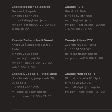
Znanje Bookshop Zagreb
Znanje Pula
Gajeva 1, Zagreb
Giardini 4, Pula
t:
+385 1 5577 953
t:
+385 52 354 650
m:
bookshop@znanje.hr
m:
pula@znanje.hr
rv: pon-pet 08:00-20:00; sub
rv: pon - pet 08:00 - 20:00 ;
9:00-18:00
sub 08:00 – 14:00
Znanje Zadar - Sveti Donat
Znanje Rijeka ZTC
Knezova Šubića Bribirskih 11,
Zvonimirova 3, Rijeka
Zadar
t:
+385 51 581 370
t:
+385 23 254 518
m:
rijekaztc@znanje.hr
m:
zadar@znanje.hr
rv: pon - ned* 9:00-21:00
rv: pon - pet 08:00 - 20:00;
sub 8:00-14:00
Znanje Dugo Selo – Stop Shop
Znanje Mall of Split
Ulica Hrvatskog preporoda 70,
Ul. Josipa Jovića 93, Split
Dugo Selo
t:
+385 21 280 017
t:
+385 1 4838 025
m:
mallofsplit@znanje.hr
m:
dugo.selo@znanje.hr
rv: pon - ned* 9:00 – 21:00
rv: pon - ned* 9:00 – 21:00