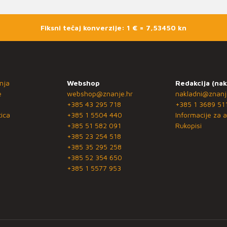
Fiksni tečaj konverzije: 1 € = 7,53450 kn
nja
Webshop
Redakcija (nak
e
webshop@znanje.hr
nakladni@znanj
+385 43 295 718
+385 1 3689 51
ica
+385 1 5504 440
Informacije za a
+385 51 582 091
Rukopisi
+385 23 254 518
+385 35 295 258
+385 52 354 650
+385 1 5577 953