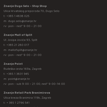
Znanje Dugo Selo – Stop Shop
Ulica Hrvatskog preporoda 70, Dugo Selo
t:
+385 1 4838 025
m:
dugo.selo@znanje.hr
rv: pon - ned* 9:00 – 21:00
Znanje Mall of Split
Ul. Josipa Jovića 93, Split
t:
+385 21 280 017
m:
mallofsplit@znanje.hr
rv: pon - ned* 9:00 – 21:00
Znanje Point
Rudeška cesta 169a, Zagreb
t:
+385 1 3831 945
m:
point@znanje.hr
rv: pon - sub 9:00 – 21:00; ned* 9:00-14:00
Znanje Retail Park Branimirova
Ulica kneza Branimira 119b, Zagreb
t:
+ 385 1 2796 541