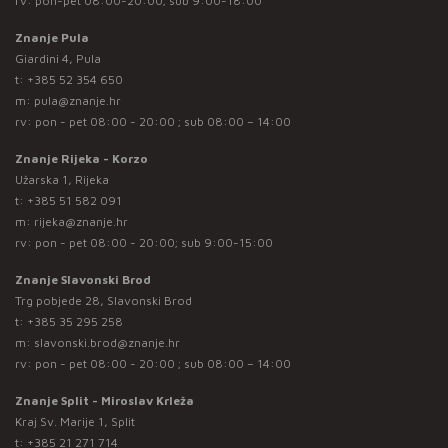
rv: pon-pet 08:00-20:00; sub 9:00-18:00
Znanje Pula
Giardini 4, Pula
t:
+385 52 354 650
m:
pula@znanje.hr
rv: pon - pet 08:00 - 20:00 ; sub 08:00 – 14:00
Znanje Rijeka - Korzo
Užarska 1, Rijeka
t:
+385 51 582 091
m:
rijeka@znanje.hr
rv: pon - pet 08:00 - 20:00; sub 9:00-15:00
Znanje Slavonski Brod
Trg pobjede 28, Slavonski Brod
t:
+385 35 295 258
m:
slavonski.brod@znanje.hr
rv: pon - pet 08:00 - 20:00 ; sub 08:00 – 14:00
Znanje Split - Miroslav Krleža
Kraj Sv. Marije 1, Split
t:
+385 21 271 714