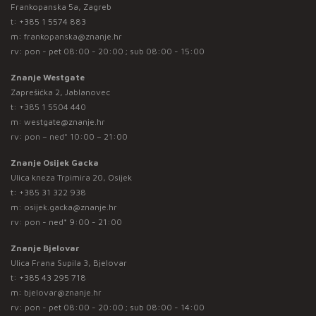
Frankopanska 5a, Zagreb
t:
+385 1 5574 883
m:
frankopanska@znanje.hr
rv: pon - pet 08:00 - 20:00 ; sub 08:00 - 15:00
Znanje Westgate
Zaprešićka 2, Jablanovec
t:
+385 1 5504 440
m:
westgate@znanje.hr
rv: pon – ned* 10:00 – 21:00
Znanje Osijek Gacka
Ulica kneza Trpimira 20, Osijek
t:
+385 31 322 938
m:
osijek.gacka@znanje.hr
rv: pon - ned* 9:00 - 21:00
Znanje Bjelovar
Ulica Frana Supila 3, Bjelovar
t:
+385 43 295 718
m:
bjelovar@znanje.hr
rv: pon - pet 08:00 - 20:00 ; sub 08:00 - 14:00