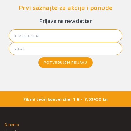
Prvi saznajte za akcije i ponude
Prijava na newsletter
POTVRĐUJEM PRIJAVU
Fiksni tečaj konverzije: 1 € = 7,53450 kn
O nama