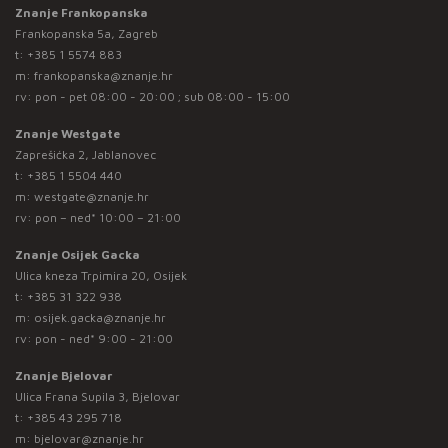
Znanje Frankopanska
Frankopanska 5a, Zagreb
t:
+385 1 5574 883
m:
frankopanska@znanje.hr
rv: pon - pet 08:00 - 20:00 ; sub 08:00 - 15:00
Znanje Westgate
Zaprešićka 2, Jablanovec
t:
+385 1 5504 440
m:
westgate@znanje.hr
rv: pon – ned* 10:00 – 21:00
Znanje Osijek Gacka
Ulica kneza Trpimira 20, Osijek
t:
+385 31 322 938
m:
osijek.gacka@znanje.hr
rv: pon - ned* 9:00 - 21:00
Znanje Bjelovar
Ulica Frana Supila 3, Bjelovar
t:
+385 43 295 718
m:
bjelovar@znanje.hr