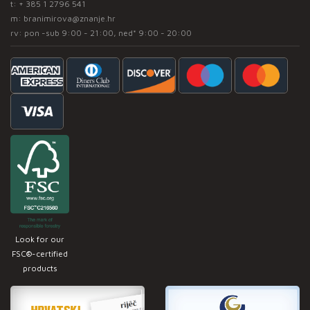
t:
+ 385 1 2796 541
m:
branimirova@znanje.hr
rv: pon -sub 9:00 - 21:00, ned* 9:00 - 20:00
Look for our
FSC®-certified
products