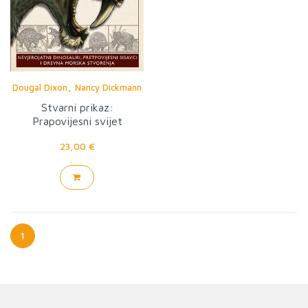
,
Dougal Dixon
Nancy Dickmann
i dr. Dean Lomax
Stvarni prikaz:
Prapovijesni svijet
23,00 €
1