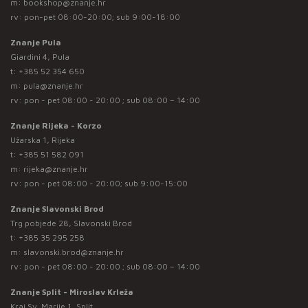
m:
bookshop@znanje.hr
rv: pon-pet 08:00-20:00; sub 9:00-18:00
Znanje Pula
Giardini 4, Pula
t:
+385 52 354 650
m:
pula@znanje.hr
rv: pon - pet 08:00 - 20:00 ; sub 08:00 – 14:00
Znanje Rijeka - Korzo
Užarska 1, Rijeka
t:
+385 51 582 091
m:
rijeka@znanje.hr
rv: pon - pet 08:00 - 20:00; sub 9:00-15:00
Znanje Slavonski Brod
Trg pobjede 28, Slavonski Brod
t:
+385 35 295 258
m:
slavonski.brod@znanje.hr
rv: pon - pet 08:00 - 20:00 ; sub 08:00 – 14:00
Znanje Split - Miroslav Krleža
Kraj Sv. Marije 1, Split