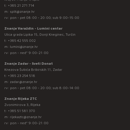
t:
+385 21 271 714
m:
split@znanje.hr
rv: pon - pet 08:00 - 20:00; sub 9:00-15:00
Znanje Varaždin - Lumini centar
Ulica grada Lipika 15, Donji Kneginec, Turčin
t:
+385 42 555 002
m:
lumini@znanje.hr
rv: pon - ned* 9:00-21:00
Znanje Zadar - Sveti Donat
Knezova Šubića Bribirskih 11, Zadar
t:
+385 23 254 518
m:
zadar@znanje.hr
rv: pon - pet 08:00 - 20:00; sub 8:00-14:00
Znanje Rijeka ZTC
Zvonimirova 3, Rijeka
t:
+385 51 581 370
m:
rijekaztc@znanje.hr
rv: pon - ned* 9:00-21:00