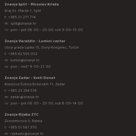
Znanje Split - Miroslav Krleža
Kraj Sv. Marije 1, Split
t:
+385 21 271 714
m:
split@znanje.hr
rv: pon - pet 08:00 - 20:00; sub 9:00-15:00
Znanje Varaždin - Lumini centar
Ulica grada Lipika 15, Donji Kneginec, Turčin
t:
+385 42 555 002
m:
lumini@znanje.hr
rv: pon - ned* 9:00-21:00
Znanje Zadar - Sveti Donat
Knezova Šubića Bribirskih 11, Zadar
t:
+385 23 254 518
m:
zadar@znanje.hr
rv: pon - pet 08:00 - 20:00; sub 8:00-14:00
Znanje Rijeka ZTC
Zvonimirova 3, Rijeka
t:
+385 51 581 370
m:
rijekaztc@znanje.hr