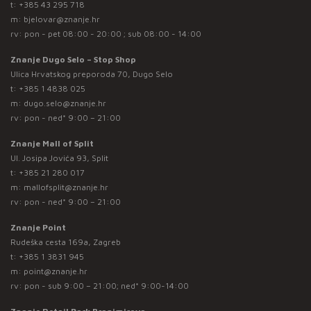
t:
+385 43 295 718
m:
bjelovar@znanje.hr
rv: pon - pet 08:00 - 20:00 ; sub 08:00 - 14:00
Znanje Dugo Selo – Stop Shop
Ulica Hrvatskog preporoda 70, Dugo Selo
t:
+385 1 4838 025
m:
dugo.selo@znanje.hr
rv: pon - ned* 9:00 – 21:00
Znanje Mall of Split
Ul. Josipa Jovića 93, Split
t:
+385 21 280 017
m:
mallofsplit@znanje.hr
rv: pon - ned* 9:00 – 21:00
Znanje Point
Rudeška cesta 169a, Zagreb
t:
+385 1 3831 945
m:
point@znanje.hr
rv: pon - sub 9:00 – 21:00; ned* 9:00-14:00