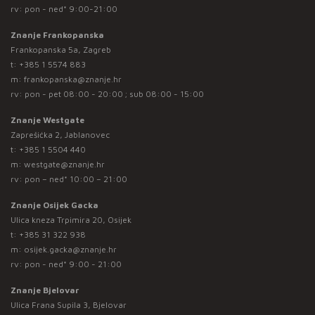
rv: pon - ned* 9:00-21:00
Znanje Frankopanska
Frankopanska 5a, Zagreb
t:
+385 1 5574 883
m:
frankopanska@znanje.hr
rv: pon - pet 08:00 - 20:00 ; sub 08:00 - 15:00
Znanje Westgate
Zaprešićka 2, Jablanovec
t:
+385 1 5504 440
m:
westgate@znanje.hr
rv: pon – ned* 10:00 – 21:00
Znanje Osijek Gacka
Ulica kneza Trpimira 20, Osijek
t:
+385 31 322 938
m:
osijek.gacka@znanje.hr
rv: pon - ned* 9:00 - 21:00
Znanje Bjelovar
Ulica Frana Supila 3, Bjelovar