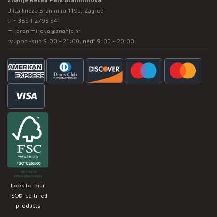
Znanje Retail Park Branimirova
Ulica kneza Branimira 119b, Zagreb
t:
+ 385 1 2796 541
m:
branimirova@znanje.hr
rv: pon -sub 9:00 - 21:00, ned* 9:00 - 20:00
Look for our
FSC®-certified
products