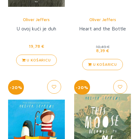
Oliver Jeffers
Oliver Jeffers
U ovoj kući je duh
Heart and the Bottle
19,78 €
10,49 €
8,39 €
U KOŠARICU
U KOŠARICU
-20%
-20%