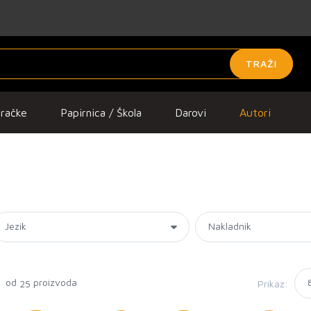
TRAŽI
gračke
Papirnica / Škola
Darovi
Autori
5 od
proizvoda
Prikaz:
25