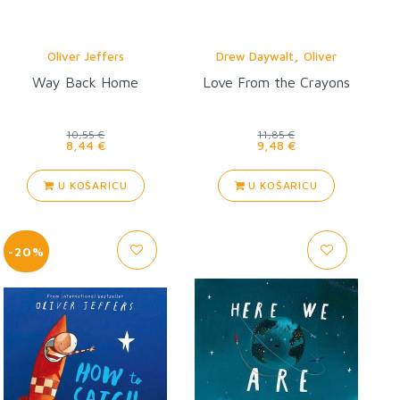
,
Oliver Jeffers
Drew Daywalt
Oliver
Jeffers
Way Back Home
Love From the Crayons
10,55 €
11,85 €
8,44 €
9,48 €
U KOŠARICU
U KOŠARICU
-20%