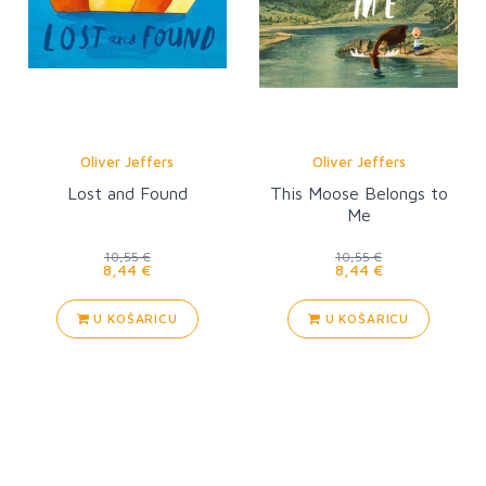
Oliver Jeffers
Oliver Jeffers
Lost and Found
This Moose Belongs to
Me
10,55 €
10,55 €
8,44 €
8,44 €
U KOŠARICU
U KOŠARICU