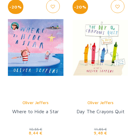
-20%
-20%
Oliver Jeffers
Oliver Jeffers
Where to Hide a Star
Day The Crayons Quit
10,55 €
11,85 €
8,44 €
9,48 €