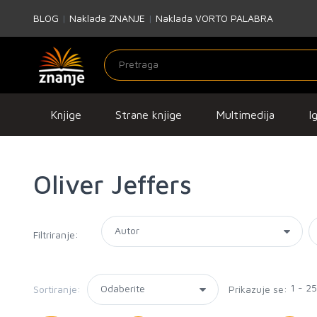
BLOG
|
Naklada ZNANJE
|
Naklada VORTO PALABRA
Knjige
Strane knjige
Multimedija
I
Oliver Jeffers
Filtriranje:
1 - 2
Sortiranje:
Prikazuje se: