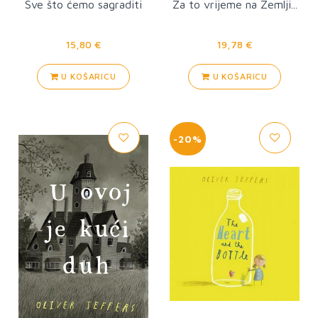
Sve što ćemo sagraditi
Za to vrijeme na Zemlji...
15,80 €
19,78 €
U KOŠARICU
U KOŠARICU
-20%