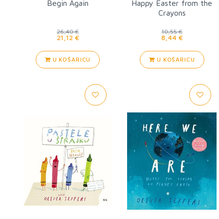
Begin Again
Happy Easter from the
Crayons
26,40 €
10,55 €
21,12 €
8,44 €
U KOŠARICU
U KOŠARICU