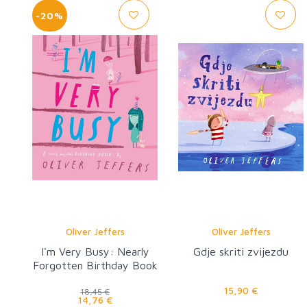
-20%
Oliver Jeffers
Oliver Jeffers
I'm Very Busy: Nearly
Gdje skriti zvijezdu
Forgotten Birthday Book
15,90 €
18,45 €
14,76 €