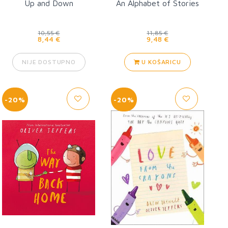
Up and Down
An Alphabet of Stories
10,55 €
11,85 €
8,44 €
9,48 €
NIJE DOSTUPNO
U KOŠARICU
-20%
-20%