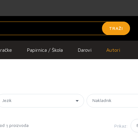
TRAŽI
gračke
Papirnica / Škola
Darovi
Autori
 od
proizvoda
Prikaz:
1