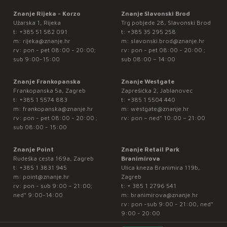
Znanje Rijeka - Korzo
Znanje Slavonski Brod
Užarska 1, Rijeka
Trg pobjede 28, Slavonski Brod
t:
+385 51 582 091
t:
+385 35 295 258
m:
rijeka@znanje.hr
m:
slavonski.brod@znanje.hr
rv: pon - pet 08:00 - 20:00;
rv: pon - pet 08:00 - 20:00 ;
sub 9:00-15:00
sub 08:00 – 14:00
Znanje Frankopanska
Znanje Westgate
Frankopanska 5a, Zagreb
Zaprešićka 2, Jablanovec
t:
+385 1 5574 883
t:
+385 1 5504 440
m:
frankopanska@znanje.hr
m:
westgate@znanje.hr
rv: pon - pet 08:00 - 20:00 ;
rv: pon – ned* 10:00 – 21:00
sub 08:00 - 15:00
Znanje Point
Znanje Retail Park
Rudeška cesta 169a, Zagreb
Branimirova
t:
+385 1 3831 945
Ulica kneza Branimira 119b,
m:
point@znanje.hr
Zagreb
rv: pon - sub 9:00 – 21:00;
t:
+ 385 1 2796 541
ned* 9:00-14:00
m:
branimirova@znanje.hr
rv: pon -sub 9:00 - 21:00, ned*
9:00 - 20:00