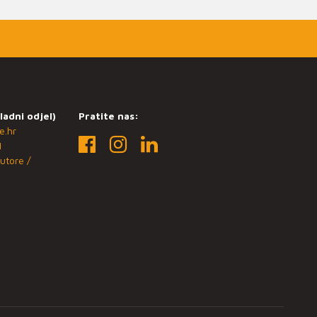
ladni odjel)
Pratite nas:
e.hr
1
utore /