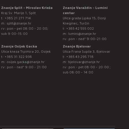
Znanje Split - Miroslav Krleža
Znanje Varaždin - Lumini
Kraj Sv. Marije 1, Split
centar
t:
+385 21 271 714
Ulica grada Lipika 15, Donji
m:
split@znanje.hr
Kneginec, Turčin
rv: pon - pet 08:00 - 20:00;
t:
+385 42 555 002
sub 9:00-15:00
m:
lumini@znanje.hr
rv: pon - ned* 9:00-21:00
Znanje Osijek Gacka
Znanje Bjelovar
Ulica kneza Trpimira 20, Osijek
Ulica Frana Supila 3, Bjelovar
t:
+385 31 322 938
t:
+385 43 295 718
m:
osijek.gacka@znanje.hr
m:
bjelovar@znanje.hr
rv: pon - ned* 9:00 - 21:00
rv: pon - pet 08:00 - 20:00 ;
sub 08:00 - 14:00