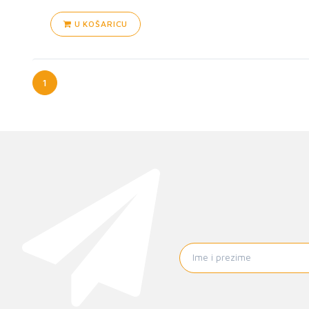
U KOŠARICU
1