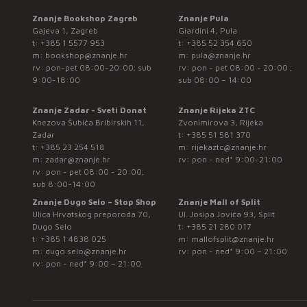
Znanje Bookshop Zagreb
Znanje Pula
Gajeva 1, Zagreb
Giardini 4, Pula
t:
+385 1 5577 953
t:
+385 52 354 650
m:
bookshop@znanje.hr
m:
pula@znanje.hr
rv: pon-pet 08:00-20:00; sub
rv: pon - pet 08:00 - 20:00 ;
9:00-18:00
sub 08:00 – 14:00
Znanje Zadar - Sveti Donat
Znanje Rijeka ZTC
Knezova Šubića Bribirskih 11,
Zvonimirova 3, Rijeka
Zadar
t:
+385 51 581 370
t:
+385 23 254 518
m:
rijekaztc@znanje.hr
m:
zadar@znanje.hr
rv: pon - ned* 9:00-21:00
rv: pon - pet 08:00 - 20:00;
sub 8:00-14:00
Znanje Dugo Selo – Stop Shop
Znanje Mall of Split
Ulica Hrvatskog preporoda 70,
Ul. Josipa Jovića 93, Split
Dugo Selo
t:
+385 21 280 017
t:
+385 1 4838 025
m:
mallofsplit@znanje.hr
m:
dugo.selo@znanje.hr
rv: pon - ned* 9:00 – 21:00
rv: pon - ned* 9:00 – 21:00