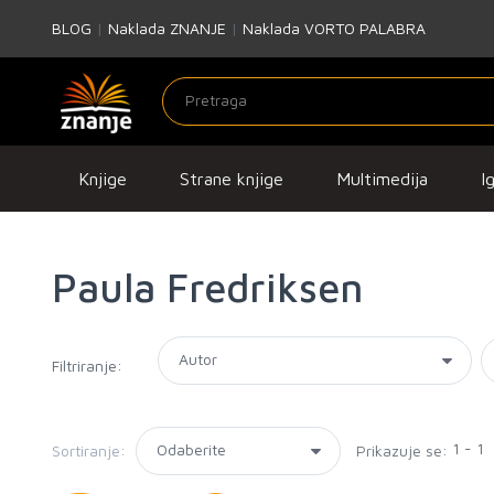
BLOG
|
Naklada ZNANJE
|
Naklada VORTO PALABRA
Knjige
Strane knjige
Multimedija
I
Paula Fredriksen
Filtriranje:
1 - 1
Sortiranje:
Prikazuje se: