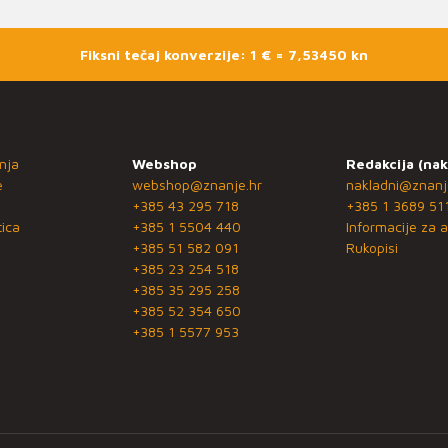
Fiksni tečaj konverzije: 1 € = 7,53450 kn
nja
Webshop
Redakcija (nak
e
webshop@znanje.hr
nakladni@znanj
+385 43 295 718
+385 1 3689 51
ica
+385 1 5504 440
Informacije za a
+385 51 582 091
Rukopisi
+385 23 254 518
+385 35 295 258
+385 52 354 650
+385 1 5577 953