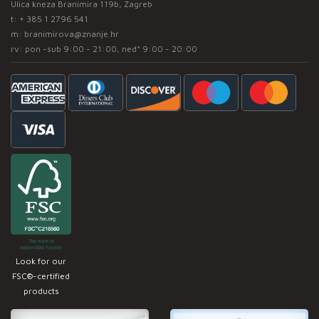
Ulica kneza Branimira 119b, Zagreb
t:
+ 385 1 2796 541
m:
branimirova@znanje.hr
rv: pon -sub 9:00 - 21:00, ned* 9:00 - 20:00
Look for our
FSC®-certified
products