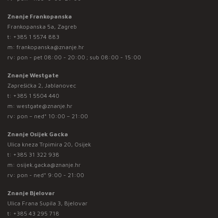
Znanje Frankopanska
Frankopanska 5a, Zagreb
t:
+385 1 5574 883
m:
frankopanska@znanje.hr
rv: pon - pet 08:00 - 20:00 ; sub 08:00 - 15:00
Znanje Westgate
Zaprešićka 2, Jablanovec
t:
+385 1 5504 440
m:
westgate@znanje.hr
rv: pon – ned* 10:00 – 21:00
Znanje Osijek Gacka
Ulica kneza Trpimira 20, Osijek
t:
+385 31 322 938
m:
osijek.gacka@znanje.hr
rv: pon - ned* 9:00 - 21:00
Znanje Bjelovar
Ulica Frana Supila 3, Bjelovar
t:
+385 43 295 718