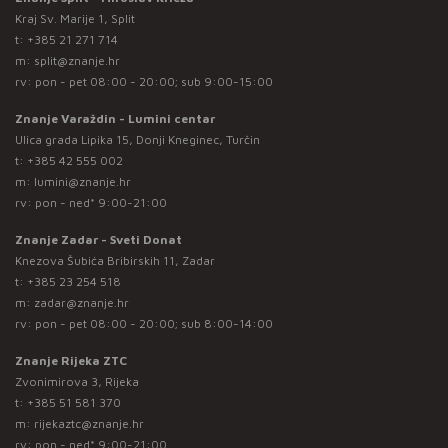
Kraj Sv. Marije 1, Split
t:
+385 21 271 714
m:
split@znanje.hr
rv: pon - pet 08:00 - 20:00; sub 9:00-15:00
Znanje Varaždin - Lumini centar
Ulica grada Lipika 15, Donji Kneginec, Turčin
t:
+385 42 555 002
m:
lumini@znanje.hr
rv: pon - ned* 9:00-21:00
Znanje Zadar - Sveti Donat
Knezova Šubića Bribirskih 11, Zadar
t:
+385 23 254 518
m:
zadar@znanje.hr
rv: pon - pet 08:00 - 20:00; sub 8:00-14:00
Znanje Rijeka ZTC
Zvonimirova 3, Rijeka
t:
+385 51 581 370
m:
rijekaztc@znanje.hr
rv: pon - ned* 9:00-21:00