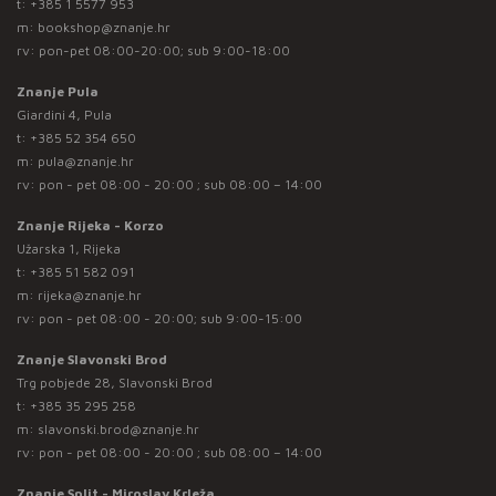
t:
+385 1 5577 953
m:
bookshop@znanje.hr
rv: pon-pet 08:00-20:00; sub 9:00-18:00
Znanje Pula
Giardini 4, Pula
t:
+385 52 354 650
m:
pula@znanje.hr
rv: pon - pet 08:00 - 20:00 ; sub 08:00 – 14:00
Znanje Rijeka - Korzo
Užarska 1, Rijeka
t:
+385 51 582 091
m:
rijeka@znanje.hr
rv: pon - pet 08:00 - 20:00; sub 9:00-15:00
Znanje Slavonski Brod
Trg pobjede 28, Slavonski Brod
t:
+385 35 295 258
m:
slavonski.brod@znanje.hr
rv: pon - pet 08:00 - 20:00 ; sub 08:00 – 14:00
Znanje Split - Miroslav Krleža