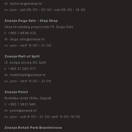
m:
bjelovar@znanje.hr
rv: pon - pet 08:00 - 20:00 ; sub 08:00 - 14:00
Znanje Dugo Selo – Stop Shop
Ulica Hrvatskog preporoda 70, Dugo Selo
t:
+385 1 4838 025
m:
dugo.selo@znanje.hr
rv: pon - ned* 9:00 – 21:00
Znanje Mall of Split
Ul. Josipa Jovića 93, Split
t:
+385 21 280 017
m:
mallofsplit@znanje.hr
rv: pon - ned* 9:00 – 21:00
Znanje Point
Rudeška cesta 169a, Zagreb
t:
+385 1 3831 945
m:
point@znanje.hr
rv: pon - sub 9:00 – 21:00; ned* 9:00-14:00
Znanje Retail Park Branimirova