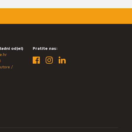
ladni odjel)
Pratite nas:
e.hr
1
utore /