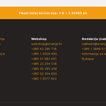
Fiksni tečaj konverzije: 1 € = 7,53450 kn
nja
Webshop
Redakcija (nak
e
webshop@znanje.hr
nakladni@znanj
+385 43 295 718
+385 1 3689 51
ica
+385 1 5504 440
Informacije za a
+385 51 582 091
Rukopisi
+385 23 254 518
+385 35 295 258
+385 52 354 650
+385 1 5577 953