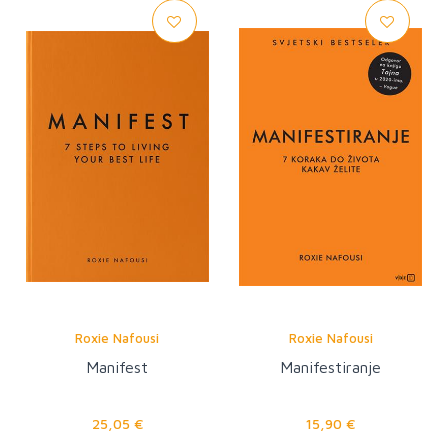
Roxie Nafousi
Roxie Nafousi
Manifest
Manifestiranje
25,05 €
15,90 €