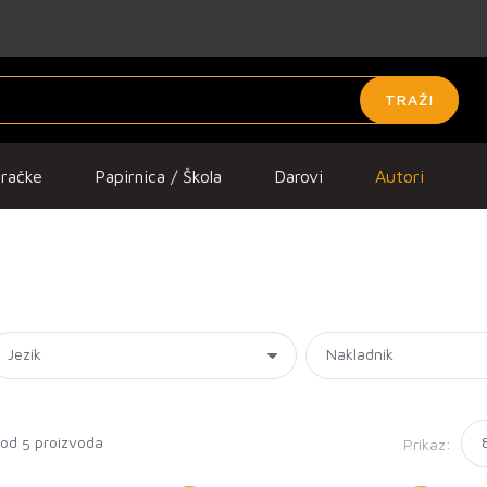
TRAŽI
gračke
Papirnica / Škola
Darovi
Autori
 od
proizvoda
Prikaz:
5