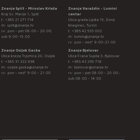
Znanje Split - Miroslav Krleža
Znanje Varaždin - Lumini
Kraj Sv. Marije 1, Split
centar
t:
+385 21 271 714
Ulica grada Lipika 15, Donji
m:
split@znanje.hr
Kneginec, Turčin
rv: pon - pet 08:00 - 20:00;
t:
+385 42 555 002
sub 9:00-15:00
m:
lumini@znanje.hr
rv: pon - ned* 9:00-21:00
Znanje Osijek Gacka
Znanje Bjelovar
Ulica kneza Trpimira 20, Osijek
Ulica Frana Supila 3, Bjelovar
t:
+385 31 322 938
t:
+385 43 295 718
m:
osijek.gacka@znanje.hr
m:
bjelovar@znanje.hr
rv: pon - ned* 9:00 - 21:00
rv: pon - pet 08:00 - 20:00 ;
sub 08:00 - 14:00