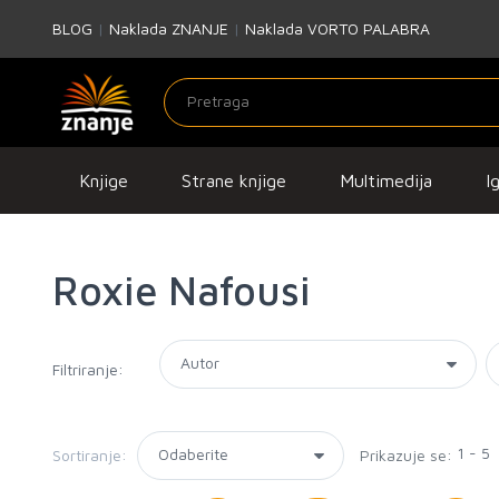
BLOG
|
Naklada ZNANJE
|
Naklada VORTO PALABRA
Knjige
Strane knjige
Multimedija
I
Roxie Nafousi
Filtriranje:
1 - 5
Sortiranje:
Prikazuje se: