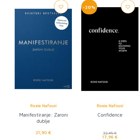
-20%
Roxie Nafousi
Roxie Nafousi
Manifestiranje: Zaroni
Confidence
dublje
21,90 €
22,45 €
17,96 €