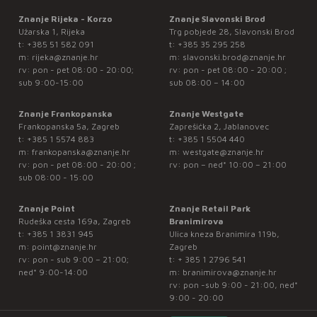
Znanje Rijeka - Korzo
Znanje Slavonski Brod
Užarska 1, Rijeka
Trg pobjede 28, Slavonski Brod
t:
+385 51 582 091
t:
+385 35 295 258
m:
rijeka@znanje.hr
m:
slavonski.brod@znanje.hr
rv: pon - pet 08:00 - 20:00;
rv: pon - pet 08:00 - 20:00 ;
sub 9:00-15:00
sub 08:00 – 14:00
Znanje Frankopanska
Znanje Westgate
Frankopanska 5a, Zagreb
Zaprešićka 2, Jablanovec
t:
+385 1 5574 883
t:
+385 1 5504 440
m:
frankopanska@znanje.hr
m:
westgate@znanje.hr
rv: pon - pet 08:00 - 20:00 ;
rv: pon – ned* 10:00 – 21:00
sub 08:00 - 15:00
Znanje Point
Znanje Retail Park
Rudeška cesta 169a, Zagreb
Branimirova
t:
+385 1 3831 945
Ulica kneza Branimira 119b,
m:
point@znanje.hr
Zagreb
rv: pon - sub 9:00 – 21:00;
t:
+ 385 1 2796 541
ned* 9:00-14:00
m:
branimirova@znanje.hr
rv: pon -sub 9:00 - 21:00, ned*
9:00 - 20:00