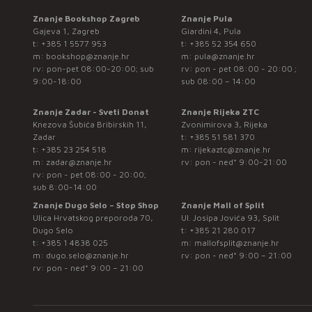
Znanje Bookshop Zagreb
Znanje Pula
Gajeva 1, Zagreb
Giardini 4, Pula
t:
+385 1 5577 953
t:
+385 52 354 650
m:
bookshop@znanje.hr
m:
pula@znanje.hr
rv: pon-pet 08:00-20:00; sub
rv: pon - pet 08:00 - 20:00 ;
9:00-18:00
sub 08:00 – 14:00
Znanje Zadar - Sveti Donat
Znanje Rijeka ZTC
Knezova Šubića Bribirskih 11,
Zvonimirova 3, Rijeka
Zadar
t:
+385 51 581 370
t:
+385 23 254 518
m:
rijekaztc@znanje.hr
m:
zadar@znanje.hr
rv: pon - ned* 9:00-21:00
rv: pon - pet 08:00 - 20:00;
sub 8:00-14:00
Znanje Dugo Selo – Stop Shop
Znanje Mall of Split
Ulica Hrvatskog preporoda 70,
Ul. Josipa Jovića 93, Split
Dugo Selo
t:
+385 21 280 017
t:
+385 1 4838 025
m:
mallofsplit@znanje.hr
m:
dugo.selo@znanje.hr
rv: pon - ned* 9:00 – 21:00
rv: pon - ned* 9:00 – 21:00