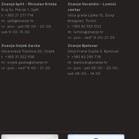
Znanje Split - Miroslav Krleža
Znanje Varaždin - Lumini
Kraj Sv. Marije 1, Split
centar
t:
+385 21 271 714
Ulica grada Lipika 15, Donji
m:
split@znanje.hr
Kneginec, Turčin
rv: pon - pet 08:00 - 20:00;
t:
+385 42 555 002
sub 9:00-15:00
m:
lumini@znanje.hr
rv: pon - ned* 9:00-21:00
Znanje Osijek Gacka
Znanje Bjelovar
Ulica kneza Trpimira 20, Osijek
Ulica Frana Supila 3, Bjelovar
t:
+385 31 322 938
t:
+385 43 295 718
m:
osijek.gacka@znanje.hr
m:
bjelovar@znanje.hr
rv: pon - ned* 9:00 - 21:00
rv: pon - pet 08:00 - 20:00 ;
sub 08:00 - 14:00