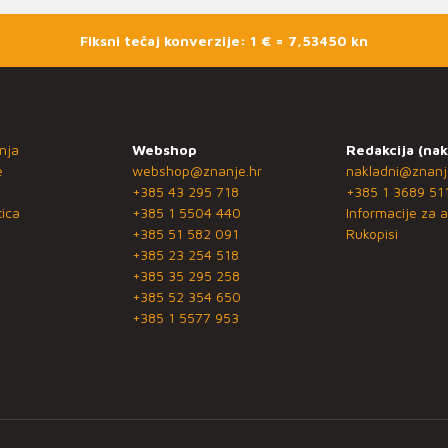
Fiksni tečaj konverzije: 1 € = 7,53450 kn
nja
Webshop
Redakcija (nak
e
webshop@znanje.hr
nakladni@znanj
+385 43 295 718
+385 1 3689 51
ica
+385 1 5504 440
Informacije za a
+385 51 582 091
Rukopisi
+385 23 254 518
+385 35 295 258
+385 52 354 650
+385 1 5577 953