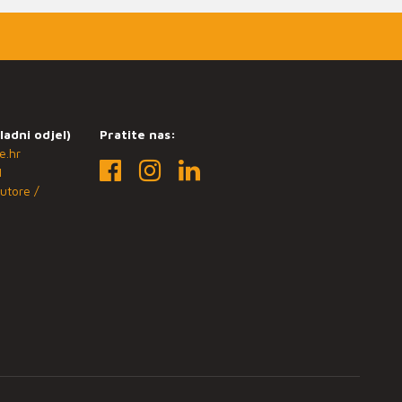
ladni odjel)
Pratite nas:
e.hr
1
utore /