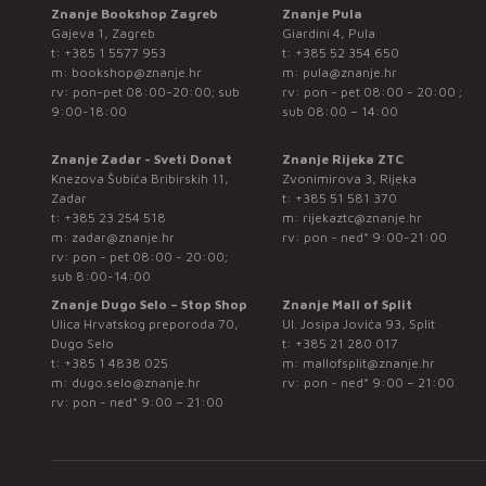
Znanje Bookshop Zagreb
Znanje Pula
Gajeva 1, Zagreb
Giardini 4, Pula
t:
+385 1 5577 953
t:
+385 52 354 650
m:
bookshop@znanje.hr
m:
pula@znanje.hr
rv: pon-pet 08:00-20:00; sub
rv: pon - pet 08:00 - 20:00 ;
9:00-18:00
sub 08:00 – 14:00
Znanje Zadar - Sveti Donat
Znanje Rijeka ZTC
Knezova Šubića Bribirskih 11,
Zvonimirova 3, Rijeka
Zadar
t:
+385 51 581 370
t:
+385 23 254 518
m:
rijekaztc@znanje.hr
m:
zadar@znanje.hr
rv: pon - ned* 9:00-21:00
rv: pon - pet 08:00 - 20:00;
sub 8:00-14:00
Znanje Dugo Selo – Stop Shop
Znanje Mall of Split
Ulica Hrvatskog preporoda 70,
Ul. Josipa Jovića 93, Split
Dugo Selo
t:
+385 21 280 017
t:
+385 1 4838 025
m:
mallofsplit@znanje.hr
m:
dugo.selo@znanje.hr
rv: pon - ned* 9:00 – 21:00
rv: pon - ned* 9:00 – 21:00