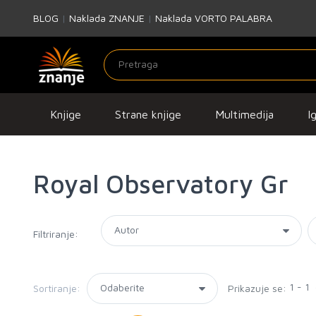
BLOG
|
Naklada ZNANJE
|
Naklada VORTO PALABRA
Knjige
Strane knjige
Multimedija
I
Royal Observatory Gr
Filtriranje:
1 - 1
Sortiranje:
Prikazuje se: