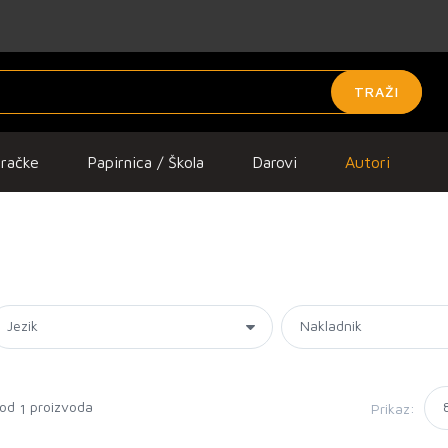
TRAŽI
gračke
Papirnica / Škola
Darovi
Autori
 od
proizvoda
Prikaz:
1