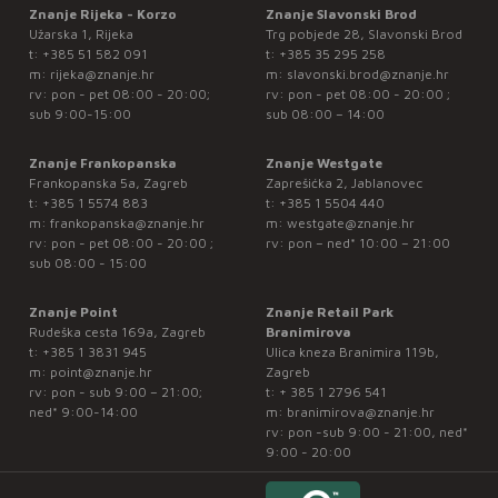
Znanje Rijeka - Korzo
Znanje Slavonski Brod
Užarska 1, Rijeka
Trg pobjede 28, Slavonski Brod
t:
+385 51 582 091
t:
+385 35 295 258
m:
rijeka@znanje.hr
m:
slavonski.brod@znanje.hr
rv: pon - pet 08:00 - 20:00;
rv: pon - pet 08:00 - 20:00 ;
sub 9:00-15:00
sub 08:00 – 14:00
Znanje Frankopanska
Znanje Westgate
Frankopanska 5a, Zagreb
Zaprešićka 2, Jablanovec
t:
+385 1 5574 883
t:
+385 1 5504 440
m:
frankopanska@znanje.hr
m:
westgate@znanje.hr
rv: pon - pet 08:00 - 20:00 ;
rv: pon – ned* 10:00 – 21:00
sub 08:00 - 15:00
Znanje Point
Znanje Retail Park
Rudeška cesta 169a, Zagreb
Branimirova
t:
+385 1 3831 945
Ulica kneza Branimira 119b,
m:
point@znanje.hr
Zagreb
rv: pon - sub 9:00 – 21:00;
t:
+ 385 1 2796 541
ned* 9:00-14:00
m:
branimirova@znanje.hr
rv: pon -sub 9:00 - 21:00, ned*
9:00 - 20:00