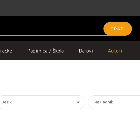
TRAŽI
gračke
Papirnica / Škola
Darovi
Autori