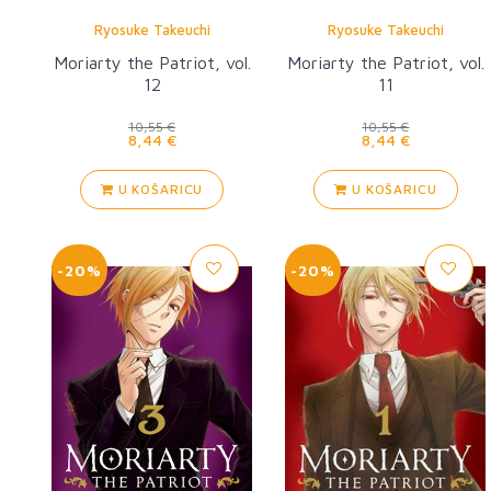
Ryosuke Takeuchi
Ryosuke Takeuchi
Moriarty the Patriot, vol.
Moriarty the Patriot, vol.
12
11
10,55 €
10,55 €
8,44 €
8,44 €
U KOŠARICU
U KOŠARICU
-20%
-20%