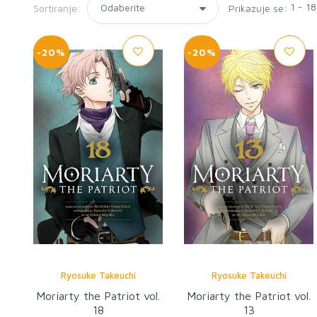
1 - 1
Sortiranje:
Prikazuje se:
-20%
-20%
Ryosuke Takeuchi
Ryosuke Takeuchi
Moriarty the Patriot vol.
Moriarty the Patriot vol.
18
13