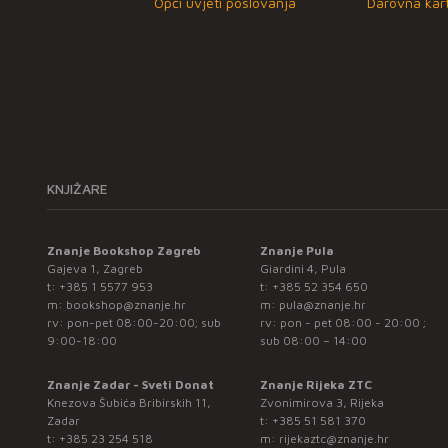
Opći uvjeti poslovanja
Darovna kart
KNJIŽARE
Znanje Bookshop Zagreb
Znanje Pula
Gajeva 1, Zagreb
Giardini 4, Pula
t:
+385 1 5577 953
t:
+385 52 354 650
m:
bookshop@znanje.hr
m:
pula@znanje.hr
rv: pon-pet 08:00-20:00; sub
rv: pon - pet 08:00 - 20:00 ;
9:00-18:00
sub 08:00 – 14:00
Znanje Zadar - Sveti Donat
Znanje Rijeka ZTC
Knezova Šubića Bribirskih 11,
Zvonimirova 3, Rijeka
Zadar
t:
+385 51 581 370
t:
+385 23 254 518
m:
rijekaztc@znanje.hr