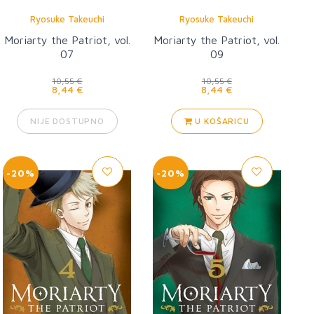
Ryosuke Takeuchi
Ryosuke Takeuchi
Moriarty the Patriot, vol.
Moriarty the Patriot, vol.
07
09
10,55 €
10,55 €
8,44 €
8,44 €
NIJE DOSTUPNO
U KOŠARICU
-20%
-20%