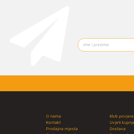
O nama
Klub povjere
Kontakt
Uvjeti kupnj
Prodajna mjesta
Dostava