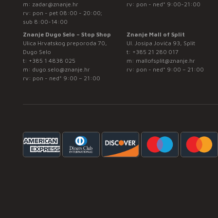
m:
zadar@znanje.hr
rv: pon - ned* 9:00-21:00
rv: pon - pet 08:00 - 20:00;
sub 8:00-14:00
Znanje Dugo Selo – Stop Shop
Znanje Mall of Split
Ulica Hrvatskog preporoda 70,
Ul. Josipa Jovića 93, Split
Dugo Selo
t:
+385 21 280 017
t:
+385 1 4838 025
m:
mallofsplit@znanje.hr
m:
dugo.selo@znanje.hr
rv: pon - ned* 9:00 – 21:00
rv: pon - ned* 9:00 – 21:00