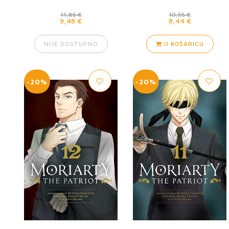
11,85 €
10,55 €
9,48 €
8,44 €
NIJE DOSTUPNO
U KOŠARICU
-20%
-20%