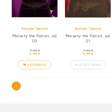
Ryosuke Takeuchi
Ryosuke Takeuchi
Moriarty the Patriot, vol.
Moriarty the Patriot, vol.
03
01
11,85 €
11,85 €
9,48 €
9,48 €
U KOŠARICU
NIJE DOSTUPNO
1