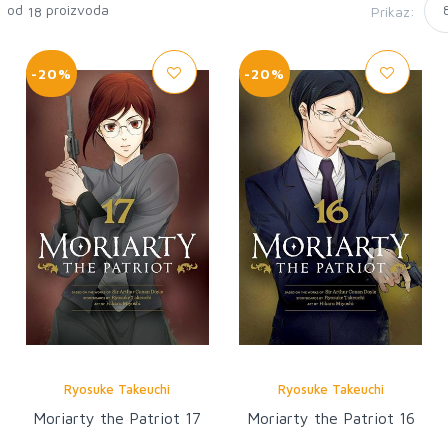
8 od
proizvoda
Prikaz:
18
-20%
-20%
Ryosuke Takeuchi
Ryosuke Takeuchi
Moriarty the Patriot 17
Moriarty the Patriot 16