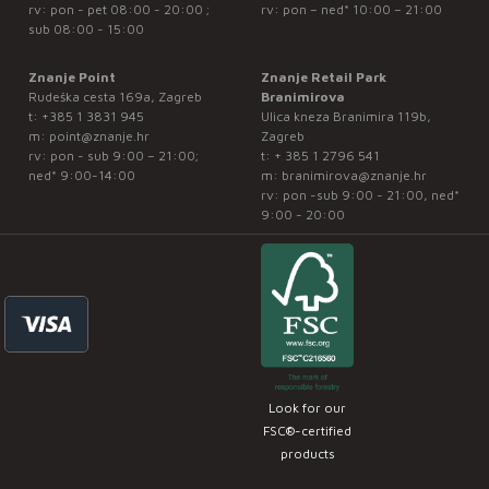
rv: pon - pet 08:00 - 20:00 ;
rv: pon – ned* 10:00 – 21:00
sub 08:00 - 15:00
Znanje Point
Znanje Retail Park
Rudeška cesta 169a, Zagreb
Branimirova
t:
+385 1 3831 945
Ulica kneza Branimira 119b,
m:
point@znanje.hr
Zagreb
rv: pon - sub 9:00 – 21:00;
t:
+ 385 1 2796 541
ned* 9:00-14:00
m:
branimirova@znanje.hr
rv: pon -sub 9:00 - 21:00, ned*
9:00 - 20:00
Look for our
FSC®-certified
products