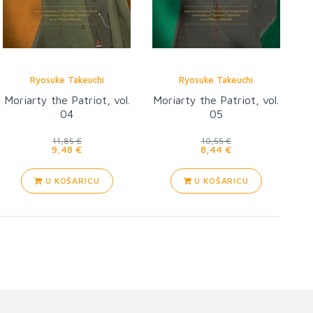
Ryosuke Takeuchi
Ryosuke Takeuchi
Moriarty the Patriot, vol.
Moriarty the Patriot, vol.
04
05
11,85 €
10,55 €
9,48 €
8,44 €
U KOŠARICU
U KOŠARICU