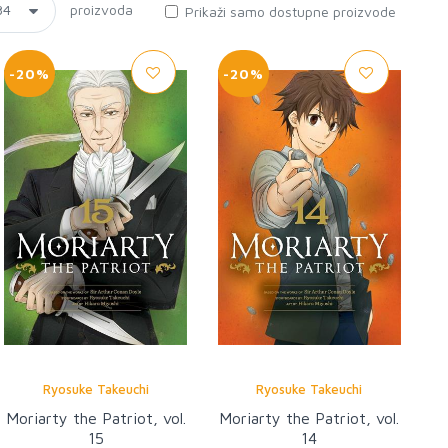
proizvoda
Prikaži samo dostupne proizvode
-20%
-20%
Ryosuke Takeuchi
Ryosuke Takeuchi
Moriarty the Patriot, vol.
Moriarty the Patriot, vol.
15
14