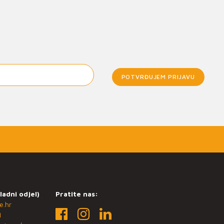
POTVRĐUJEM PRIJAVU
ladni odjel)
Pratite nas:
e.hr
1