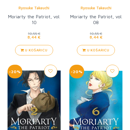
Ryosuke Takeuchi
Ryosuke Takeuchi
Moriarty the Patriot, vol.
Moriarty the Patriot, vol.
10
08
10,55 €
10,55 €
8,44 €
8,44 €
U KOŠARICU
U KOŠARICU
-20%
-20%