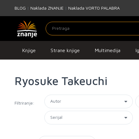
BLOG
|
Naklada ZNANJE
|
Naklada VORTO PALABRA
Knjige
Strane knjige
Multimedija
I
Ryosuke Takeuchi
Filtriranje: