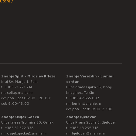
utore /
Znanje Split - Miroslav Krleža
Znanje Varaždin - Lumini
Kraj Sv. Marije 1, Split
centar
t:
+385 21 271 714
Ulica grada Lipika 15, Donji
m:
split@znanje.hr
Kneginec, Turčin
rv: pon - pet 08:00 - 20:00;
t:
+385 42 555 002
sub 9:00-15:00
m:
lumini@znanje.hr
rv: pon - ned* 9:00-21:00
Znanje Osijek Gacka
Znanje Bjelovar
Ulica kneza Trpimira 20, Osijek
Ulica Frana Supila 3, Bjelovar
t:
+385 31 322 938
t:
+385 43 295 718
m:
osijek.gacka@znanje.hr
m:
bjelovar@znanje.hr