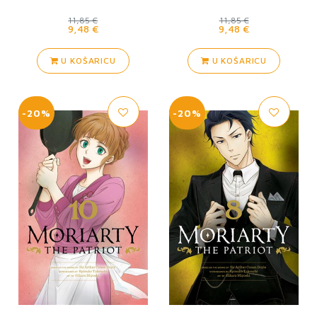
11,85 €
11,85 €
9,48 €
9,48 €
U KOŠARICU
U KOŠARICU
-20%
-20%