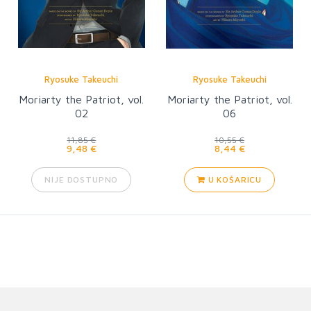
Ryosuke Takeuchi
Ryosuke Takeuchi
Moriarty the Patriot, vol.
Moriarty the Patriot, vol.
02
06
11,85 €
10,55 €
9,48 €
8,44 €
NIJE DOSTUPNO
U KOŠARICU