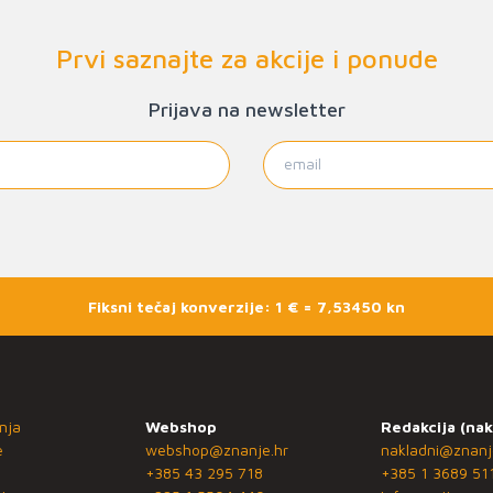
Prvi saznajte za akcije i ponude
Prijava na newsletter
Fiksni tečaj konverzije: 1 € = 7,53450 kn
nja
Webshop
Redakcija (nak
e
webshop@znanje.hr
nakladni@znanj
+385 43 295 718
+385 1 3689 51