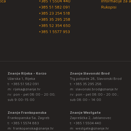
ica
+385 1 5504 440
Informacije za a
+385 51 582 091
Rukopisi
+385 23 254 518
+385 35 295 258
+385 52 354 650
+385 1 5577 953
Znanje Rijeka - Korzo
Znanje Slavonski Brod
Užarska 1, Rijeka
Trg pobjede 28, Slavonski Brod
t:
+385 51 582 091
t:
+385 35 295 258
m:
rijeka@znanje.hr
m:
slavonski.brod@znanje.hr
rv: pon - pet 08:00 - 20:00;
rv: pon - pet 08:00 - 20:00 ;
sub 9:00-15:00
sub 08:00 – 14:00
Znanje Frankopanska
Znanje Westgate
Frankopanska 5a, Zagreb
Zaprešićka 2, Jablanovec
t:
+385 1 5574 883
t:
+385 1 5504 440
m:
frankopanska@znanje.hr
m:
westgate@znanje.hr