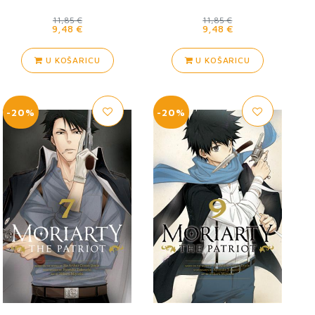
11,85 €
11,85 €
9,48 €
9,48 €
U KOŠARICU
U KOŠARICU
-20%
-20%