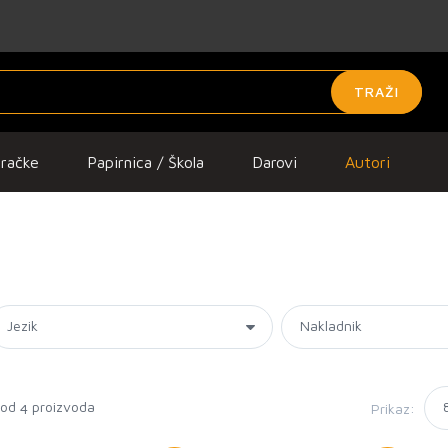
TRAŽI
gračke
Papirnica / Škola
Darovi
Autori
 od
proizvoda
Prikaz:
4