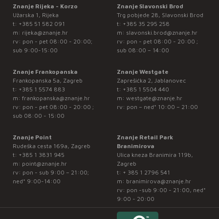
Znanje Rijeka - Korzo
Znanje Slavonski Brod
Užarska 1, Rijeka
Trg pobjede 28, Slavonski Brod
t:
+385 51 582 091
t:
+385 35 295 258
m:
rijeka@znanje.hr
m:
slavonski.brod@znanje.hr
rv: pon - pet 08:00 - 20:00;
rv: pon - pet 08:00 - 20:00 ;
sub 9:00-15:00
sub 08:00 – 14:00
Znanje Frankopanska
Znanje Westgate
Frankopanska 5a, Zagreb
Zaprešićka 2, Jablanovec
t:
+385 1 5574 883
t:
+385 1 5504 440
m:
frankopanska@znanje.hr
m:
westgate@znanje.hr
rv: pon - pet 08:00 - 20:00 ;
rv: pon – ned* 10:00 – 21:00
sub 08:00 - 15:00
Znanje Point
Znanje Retail Park
Rudeška cesta 169a, Zagreb
Branimirova
t:
+385 1 3831 945
Ulica kneza Branimira 119b,
m:
point@znanje.hr
Zagreb
rv: pon - sub 9:00 – 21:00;
t:
+ 385 1 2796 541
ned* 9:00-14:00
m:
branimirova@znanje.hr
rv: pon -sub 9:00 - 21:00, ned*
9:00 - 20:00