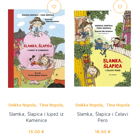
,
,
,
Sinikka Nopola
Tiina Nopola
Sinikka Nopola
Tiina Nopola
Salla Savolainen
Slamka, Šlapica i lupež iz
Slamka, Šlapica i Ćelavi
Kamenice
Pero
19,00 €
18,00 €