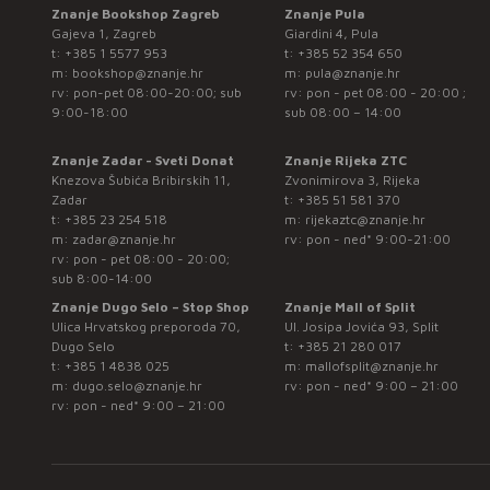
Znanje Bookshop Zagreb
Znanje Pula
Gajeva 1, Zagreb
Giardini 4, Pula
t:
+385 1 5577 953
t:
+385 52 354 650
m:
bookshop@znanje.hr
m:
pula@znanje.hr
rv: pon-pet 08:00-20:00; sub
rv: pon - pet 08:00 - 20:00 ;
9:00-18:00
sub 08:00 – 14:00
Znanje Zadar - Sveti Donat
Znanje Rijeka ZTC
Knezova Šubića Bribirskih 11,
Zvonimirova 3, Rijeka
Zadar
t:
+385 51 581 370
t:
+385 23 254 518
m:
rijekaztc@znanje.hr
m:
zadar@znanje.hr
rv: pon - ned* 9:00-21:00
rv: pon - pet 08:00 - 20:00;
sub 8:00-14:00
Znanje Dugo Selo – Stop Shop
Znanje Mall of Split
Ulica Hrvatskog preporoda 70,
Ul. Josipa Jovića 93, Split
Dugo Selo
t:
+385 21 280 017
t:
+385 1 4838 025
m:
mallofsplit@znanje.hr
m:
dugo.selo@znanje.hr
rv: pon - ned* 9:00 – 21:00
rv: pon - ned* 9:00 – 21:00