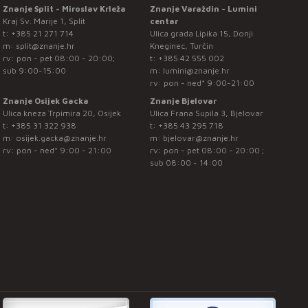
Znanje Split - Miroslav Krleža
Znanje Varaždin - Lumini
Kraj Sv. Marije 1, Split
centar
t:
+385 21 271 714
Ulica grada Lipika 15, Donji
m:
split@znanje.hr
Kneginec, Turčin
rv: pon - pet 08:00 - 20:00;
t:
+385 42 555 002
sub 9:00-15:00
m:
lumini@znanje.hr
rv: pon - ned* 9:00-21:00
Znanje Osijek Gacka
Znanje Bjelovar
Ulica kneza Trpimira 20, Osijek
Ulica Frana Supila 3, Bjelovar
t:
+385 31 322 938
t:
+385 43 295 718
m:
osijek.gacka@znanje.hr
m:
bjelovar@znanje.hr
rv: pon - ned* 9:00 - 21:00
rv: pon - pet 08:00 - 20:00 ;
sub 08:00 - 14:00