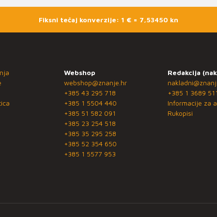
Fiksni tečaj konverzije: 1 € = 7,53450 kn
nja
Webshop
Redakcija (nak
e
webshop@znanje.hr
nakladni@znanj
+385 43 295 718
+385 1 3689 51
ica
+385 1 5504 440
Informacije za a
+385 51 582 091
Rukopisi
+385 23 254 518
+385 35 295 258
+385 52 354 650
+385 1 5577 953