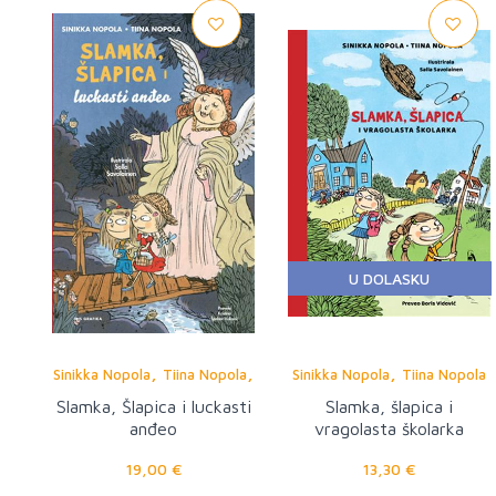
U DOLASKU
,
,
,
Sinikka Nopola
Tiina Nopola
Sinikka Nopola
Tiina Nopola
Salla Savolainen
Slamka, Šlapica i luckasti
Slamka, šlapica i
anđeo
vragolasta školarka
19,00 €
13,30 €