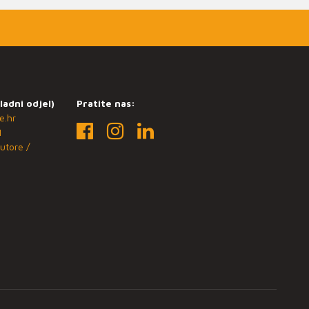
ladni odjel)
Pratite nas:
e.hr
1
utore /