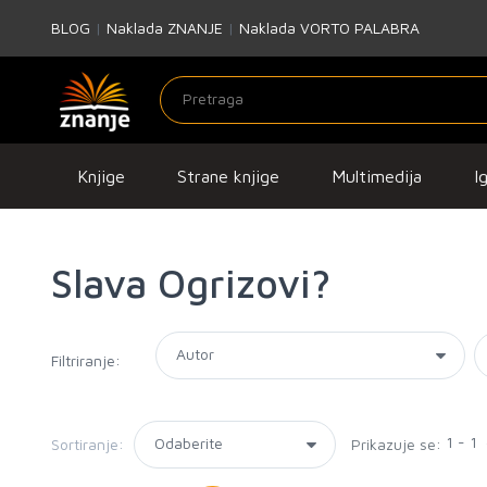
BLOG
|
Naklada ZNANJE
|
Naklada VORTO PALABRA
Knjige
Strane knjige
Multimedija
I
Slava Ogrizovi?
Filtriranje:
1 - 1
Sortiranje:
Prikazuje se: