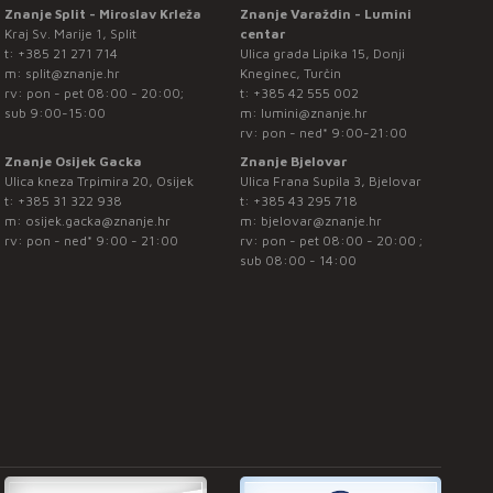
Znanje Split - Miroslav Krleža
Znanje Varaždin - Lumini
Kraj Sv. Marije 1, Split
centar
t:
+385 21 271 714
Ulica grada Lipika 15, Donji
m:
split@znanje.hr
Kneginec, Turčin
rv: pon - pet 08:00 - 20:00;
t:
+385 42 555 002
sub 9:00-15:00
m:
lumini@znanje.hr
rv: pon - ned* 9:00-21:00
Znanje Osijek Gacka
Znanje Bjelovar
Ulica kneza Trpimira 20, Osijek
Ulica Frana Supila 3, Bjelovar
t:
+385 31 322 938
t:
+385 43 295 718
m:
osijek.gacka@znanje.hr
m:
bjelovar@znanje.hr
rv: pon - ned* 9:00 - 21:00
rv: pon - pet 08:00 - 20:00 ;
sub 08:00 - 14:00