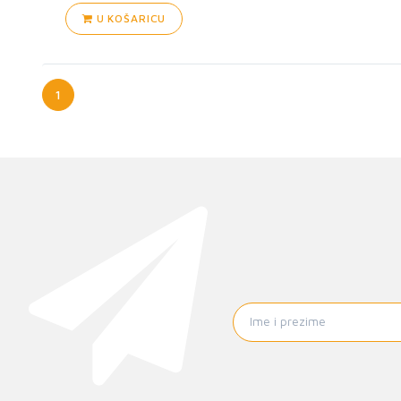
U KOŠARICU
1