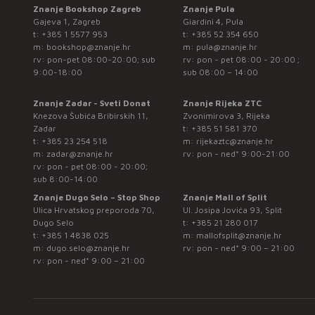
Znanje Bookshop Zagreb
Znanje Pula
Gajeva 1, Zagreb
Giardini 4, Pula
t:
+385 1 5577 953
t:
+385 52 354 650
m:
bookshop@znanje.hr
m:
pula@znanje.hr
rv: pon-pet 08:00-20:00; sub
rv: pon - pet 08:00 - 20:00 ;
9:00-18:00
sub 08:00 – 14:00
Znanje Zadar - Sveti Donat
Znanje Rijeka ZTC
Knezova Šubića Bribirskih 11,
Zvonimirova 3, Rijeka
Zadar
t:
+385 51 581 370
t:
+385 23 254 518
m:
rijekaztc@znanje.hr
m:
zadar@znanje.hr
rv: pon - ned* 9:00-21:00
rv: pon - pet 08:00 - 20:00;
sub 8:00-14:00
Znanje Dugo Selo – Stop Shop
Znanje Mall of Split
Ulica Hrvatskog preporoda 70,
Ul. Josipa Jovića 93, Split
Dugo Selo
t:
+385 21 280 017
t:
+385 1 4838 025
m:
mallofsplit@znanje.hr
m:
dugo.selo@znanje.hr
rv: pon - ned* 9:00 – 21:00
rv: pon - ned* 9:00 – 21:00