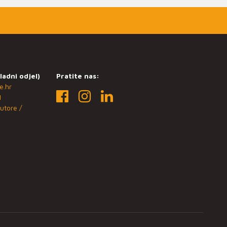
ladni odjel)
Pratite nas:
e.hr
1
utore /