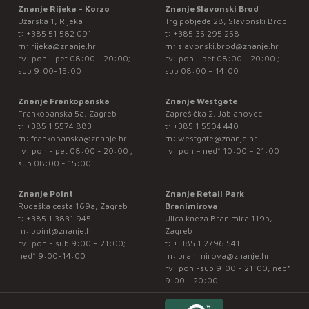
Znanje Rijeka - Korzo
Znanje Slavonski Brod
Užarska 1, Rijeka
Trg pobjede 28, Slavonski Brod
t:
+385 51 582 091
t:
+385 35 295 258
m:
rijeka@znanje.hr
m:
slavonski.brod@znanje.hr
rv: pon - pet 08:00 - 20:00;
rv: pon - pet 08:00 - 20:00 ;
sub 9:00-15:00
sub 08:00 – 14:00
Znanje Frankopanska
Znanje Westgate
Frankopanska 5a, Zagreb
Zaprešićka 2, Jablanovec
t:
+385 1 5574 883
t:
+385 1 5504 440
m:
frankopanska@znanje.hr
m:
westgate@znanje.hr
rv: pon - pet 08:00 - 20:00 ;
rv: pon – ned* 10:00 – 21:00
sub 08:00 - 15:00
Znanje Point
Znanje Retail Park
Rudeška cesta 169a, Zagreb
Branimirova
t:
+385 1 3831 945
Ulica kneza Branimira 119b,
m:
point@znanje.hr
Zagreb
rv: pon - sub 9:00 – 21:00;
t:
+ 385 1 2796 541
ned* 9:00-14:00
m:
branimirova@znanje.hr
rv: pon -sub 9:00 - 21:00, ned*
9:00 - 20:00