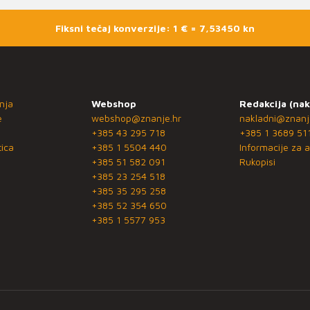
Fiksni tečaj konverzije: 1 € = 7,53450 kn
nja
Webshop
Redakcija (nak
e
webshop@znanje.hr
nakladni@znanj
+385 43 295 718
+385 1 3689 51
ica
+385 1 5504 440
Informacije za a
+385 51 582 091
Rukopisi
+385 23 254 518
+385 35 295 258
+385 52 354 650
+385 1 5577 953