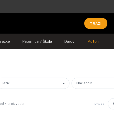
TRAŽI
gračke
Papirnica / Škola
Darovi
Autori
 od
proizvoda
Prikaz:
1