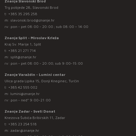
Znanje Slavonski Brod
Trg pobjede 28, Slavonski Brod
t:
+385 35 295 258
m:
slavonski.brod@znanje.hr
rv: pon - pet 08:00 - 20:00 ; sub 08:00 – 14:00
Znanje Split - Miroslav Krleža
Kraj Sv. Marije 1, Split
t:
+385 21 271 714
m:
split@znanje.hr
rv: pon - pet 08:00 - 20:00; sub 9:00-15:00
Znanje Varaždin - Lumini centar
Ulica grada Lipika 15, Donji Kneginec, Turčin
t:
+385 42 555 002
m:
lumini@znanje.hr
rv: pon - ned* 9:00-21:00
Znanje Zadar - Sveti Donat
Knezova Šubića Bribirskih 11, Zadar
t:
+385 23 254 518
m:
zadar@znanje.hr