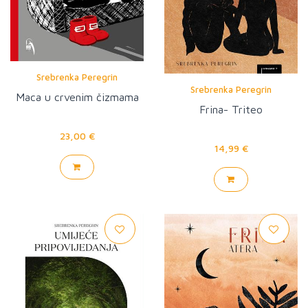
Srebrenka Peregrin
Srebrenka Peregrin
Maca u crvenim čizmama
Frina- Triteo
23,00 €
14,99 €