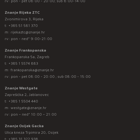
rv: pon - pet 08:00 - 20:00; sub 8:00-14:00
Znanje Rijeka ZTC
Zvonimirova 3, Rijeka
t:
+385 51 581 370
m:
rijekaztc@znanje.hr
rv: pon - ned* 9:00-21:00
Znanje Frankopanska
Frankopanska 5a, Zagreb
t:
+385 1 5574 883
m:
frankopanska@znanje.hr
rv: pon - pet 08:00 - 20:00 ; sub 08:00 - 15:00
Znanje Westgate
Zaprešićka 2, Jablanovec
t:
+385 1 5504 440
m:
westgate@znanje.hr
rv: pon – ned* 10:00 – 21:00
Znanje Osijek Gacka
Ulica kneza Trpimira 20, Osijek
t:
+385 31 322 938