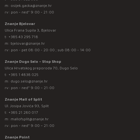
m:
osijek.gacka@znanje.hr
rv: pon - ned* 9:00 - 21:00
Znanje Bjelovar
Ulica Frana Supila 3, Bjelovar
t:
+385 43 295 718
m:
bjelovar@znanje.hr
rv: pon - pet 08:00 - 20:00 ; sub 08:00 - 14:00
Znanje Dugo Selo – Stop Shop
Ulica Hrvatskog preporoda 70, Dugo Selo
t:
+385 1 4838 025
m:
dugo.selo@znanje.hr
rv: pon - ned* 9:00 – 21:00
Znanje Mall of Split
Ul. Josipa Jovića 93, Split
t:
+385 21 280 017
m:
mallofsplit@znanje.hr
rv: pon - ned* 9:00 – 21:00
Znanje Point